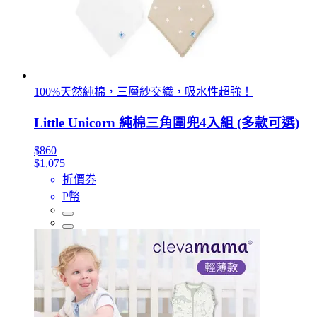
100%天然純棉，三層紗交織，吸水性超強！
Little Unicorn 純棉三角圍兜4入組 (多款可選)
$860
$1,075
折價券
P幣