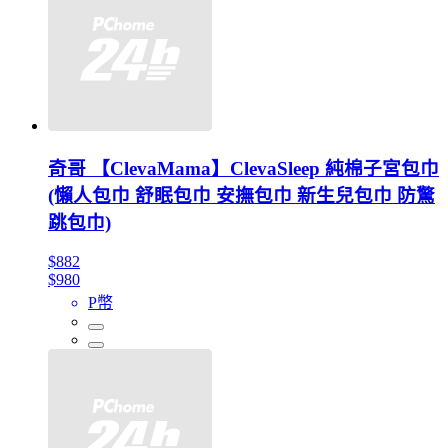
奇哥 【ClevaMama】ClevaSleep 純棉子宮包巾
(懶人包巾 舒眠包巾 安撫包巾 新生兒包巾 防驚
跳包巾)
$882
$980
P幣