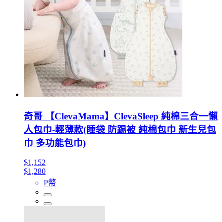
奇哥 【ClevaMama】ClevaSleep 純棉三合一懶
人包巾-輕薄款(睡袋 防踢被 純棉包巾 新生兒包
巾 多功能包巾)
$1,152
$1,280
P幣