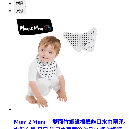
材質
尺寸
Mum 2 Mum 雙面竹纖維棉機能口水巾圍兜-