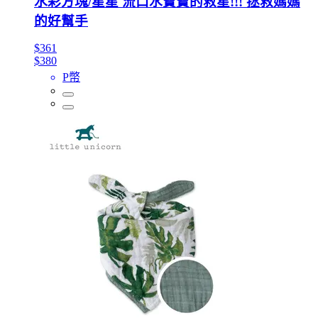
水彩方塊/星星 流口水寶寶的救星!!! 拯救媽媽
的好幫手
$361
$380
P幣