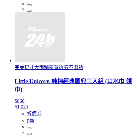
完美尺寸大面積覆蓋透氣不悶熱
Little Unicorn 純棉經典圍兜三入組 (口水巾 領
巾)
$860
$1,075
折價券
P幣