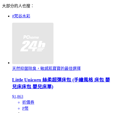
大部分的人也搜：
#梵谷水彩
天然抑菌除臭，敏感肌寶寶的最佳選擇
Little Unicorn 絲柔超彈床包 (手繪風格 床包 嬰
兒床床包 嬰兒床單)
$1,863
折價券
P幣