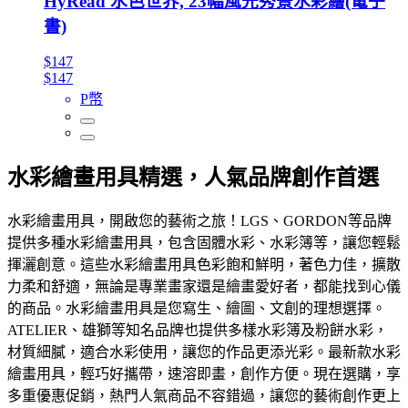
HyRead 水色世界, 23幅風光秀景水彩繪(電子
書)
$147
$147
P幣
水彩繪畫用具精選，人氣品牌創作首選
水彩繪畫用具，開啟您的藝術之旅！LGS、GORDON等品牌
提供多種水彩繪畫用具，包含固體水彩、水彩簿等，讓您輕鬆
揮灑創意。這些水彩繪畫用具色彩飽和鮮明，著色力佳，擴散
力柔和舒適，無論是專業畫家還是繪畫愛好者，都能找到心儀
的商品。水彩繪畫用具是您寫生、繪圖、文創的理想選擇。
ATELIER、雄獅等知名品牌也提供多樣水彩簿及粉餅水彩，
材質細膩，適合水彩使用，讓您的作品更添光彩。最新款水彩
繪畫用具，輕巧好攜帶，速溶即畫，創作方便。現在選購，享
多重優惠促銷，熱門人氣商品不容錯過，讓您的藝術創作更上