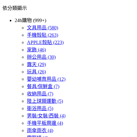
依分類顯示
24h購物 (999+)
文具用品
(580)
手機殼貼
(263)
APPLE殼貼
(223)
家飾
(46)
辦公用品
(30)
露天
(29)
玩具
(26)
嬰幼哺育用品
(12)
餐具/保鮮盒
(7)
收納用品
(7)
陸上球類運動
(5)
衛浴用品
(5)
男裝/女裝/西裝
(4)
手機平板周邊
(4)
雨傘雨衣
(4)