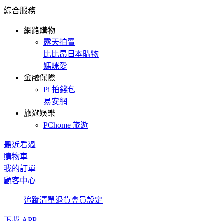
綜合服務
網路購物
露天拍賣
比比昂日本購物
媽咪愛
金融保險
Pi 拍錢包
易安網
旅遊娛樂
PChome 旅遊
最近看過
購物車
我的訂單
顧客中心
追蹤清單
退貨
會員設定
下載 APP