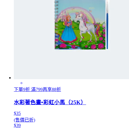
下單9折 滿799再享88折
水彩著色畫•彩虹小馬（25K）
$35
(售價已折)
$39