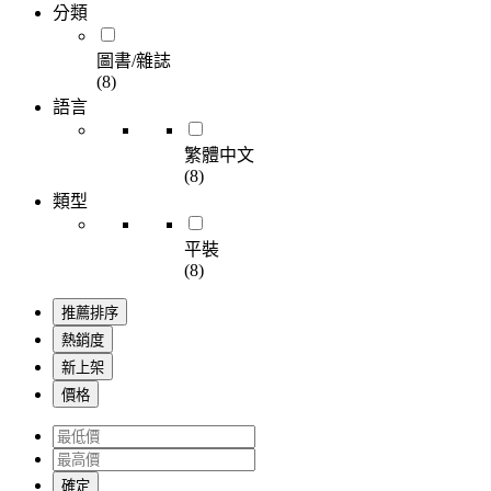
分類
圖書/雜誌
(8)
語言
繁體中文
(8)
類型
平裝
(8)
推薦排序
熱銷度
新上架
價格
確定