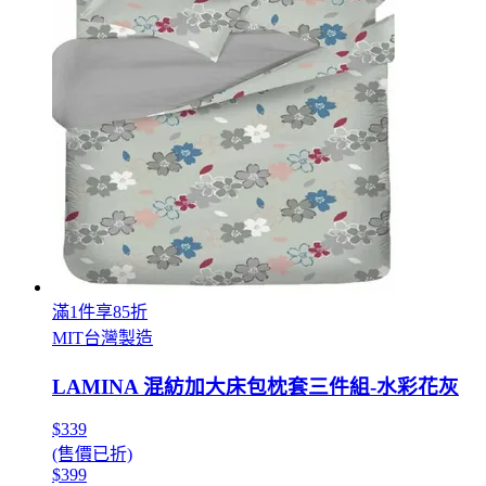
滿1件享85折
MIT台灣製造
LAMINA 混紡加大床包枕套三件組-水彩花灰
$339
(售價已折)
$399