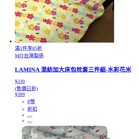
滿1件享85折
MIT台灣製造
LAMINA 混紡加大床包枕套三件組-水彩花米
$339
(售價已折)
$399
P幣
折扣