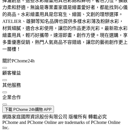
揮灑創意。這些水彩繪畫用具色彩飽和鮮明，著色力佳，擴散
力柔和舒適，無論是專業畫家還是繪畫愛好者，都能找到心儀
的商品。水彩繪畫用具是您寫生、繪圖、文創的理想選擇。
ATELIER、雄獅等知名品牌也提供多樣水彩簿及粉餅水彩，
材質細膩，適合水彩使用，讓您的作品更添光彩。最新款水彩
繪畫用具，輕巧好攜帶，速溶即畫，創作方便。現在選購，享
多重優惠促銷，熱門人氣商品不容錯過，讓您的藝術創作更上
一層樓！
關於PChome24h
顧客權益
其他服務
企業合作
下載 PChome 24h購物 APP
網路家庭國際資訊股份有限公司 版權所有 轉載必究
PChome and PChome Online are trademarks of PChome Online
Inc.