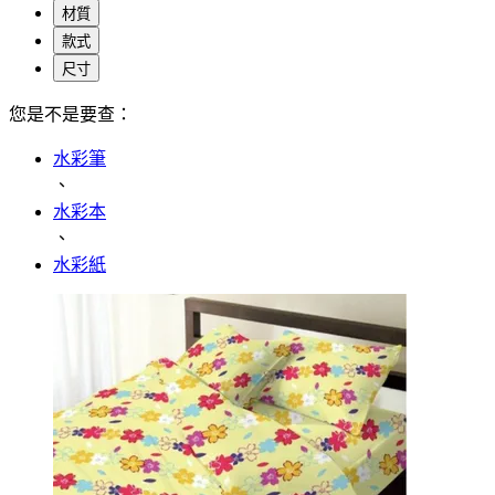
材質
款式
尺寸
您是不是要查：
水彩筆
、
水彩本
、
水彩紙