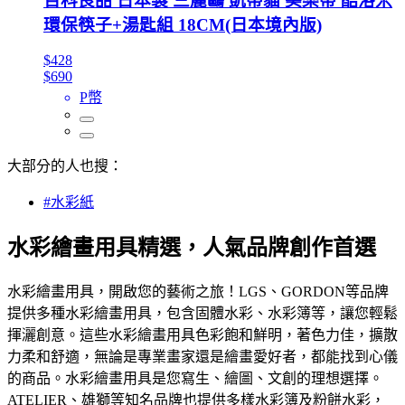
百科良品 日本製 三麗鷗 凱蒂貓 美樂蒂 酷洛米
環保筷子+湯匙組 18CM(日本境內版)
$428
$690
P幣
大部分的人也搜：
#水彩紙
水彩繪畫用具精選，人氣品牌創作首選
水彩繪畫用具，開啟您的藝術之旅！LGS、GORDON等品牌
提供多種水彩繪畫用具，包含固體水彩、水彩簿等，讓您輕鬆
揮灑創意。這些水彩繪畫用具色彩飽和鮮明，著色力佳，擴散
力柔和舒適，無論是專業畫家還是繪畫愛好者，都能找到心儀
的商品。水彩繪畫用具是您寫生、繪圖、文創的理想選擇。
ATELIER、雄獅等知名品牌也提供多樣水彩簿及粉餅水彩，