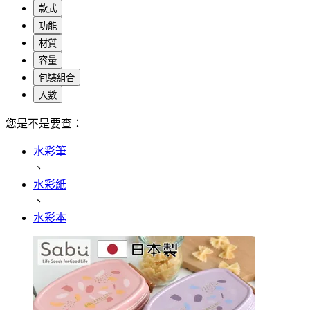
款式
功能
材質
容量
包裝組合
入數
您是不是要查：
水彩筆
、
水彩紙
、
水彩本