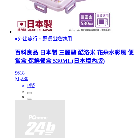
●外出旅行、野餐出遊適用
百科良品 日本製 三麗鷗 酷洛米 花朵水彩風 便
當盒 保鮮餐盒 530ML(日本境內版)
$618
$1,280
P幣