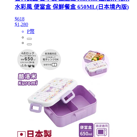
水彩風 便當盒 保鮮餐盒 650ML(日本境內版)
$618
$1,280
P幣