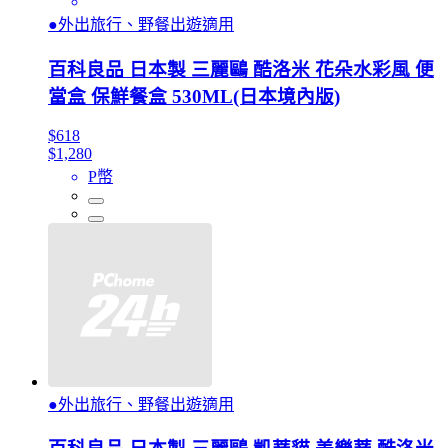
●外出旅行、野餐出遊適用
百科良品 日本製 三麗鷗 酷洛米 花朵水彩風 便
當盒 保鮮餐盒 530ML(日本境內版)
$618
$1,280
P幣
●外出旅行、野餐出遊適用