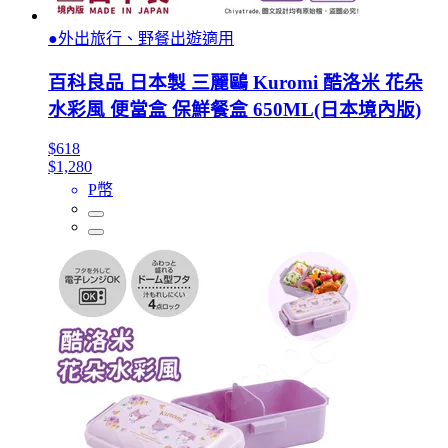
●外出旅行、野餐出遊適用
百科良品 日本製 三麗鷗 Kuromi 酷洛米 花朵
水彩風 便當盒 保鮮餐盒 650ML(日本境內版)
$618
$1,280
P幣