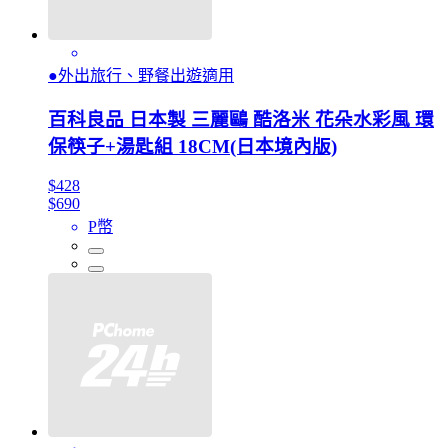
●外出旅行、野餐出遊適用
百科良品 日本製 三麗鷗 酷洛米 花朵水彩風 環
保筷子+湯匙組 18CM(日本境內版)
$428
$690
P幣