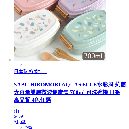
日本製 抗菌加工
SABU HIROMORI AQUARELLE水彩風 抗菌
大容量雙層微波便當盒 700ml 可洗碗機 日系
高品質 4色任選
(1)
$459
$1,600
P幣