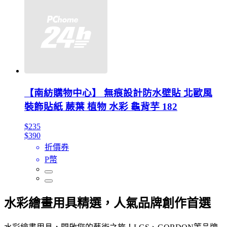
【南紡購物中心】 無痕設計防水壁貼 北歐風
裝飾貼紙 蕨葉 植物 水彩 龜背芋 182
$235
$390
折價券
P幣
水彩繪畫用具精選，人氣品牌創作首選