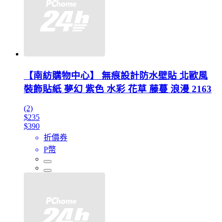
【南紡購物中心】 無痕設計防水壁貼 北歐風
裝飾貼紙 夢幻 紫色 水彩 花草 藤蔓 浪漫 2163
(2)
$235
$390
折價券
P幣