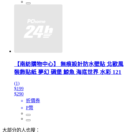
【南紡購物中心】 無痕設計防水壁貼 北歐風
裝飾貼紙 夢幻 碉堡 鯨魚 海底世界 水彩 121
(1)
$199
$290
折價券
P幣
大部分的人也搜：