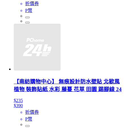
折價券
P幣
【南紡購物中心】 無痕設計防水壁貼 北歐風
植物 裝飾貼紙 水彩 藤蔓 花草 田園 踢腳線 24
$235
$390
折價券
P幣