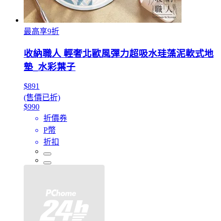
最高享9折
收納職人 輕奢北歐風彈力超吸水珪藻泥軟式地
墊_水彩葉子
$891
(售價已折)
$990
折價券
P幣
折扣