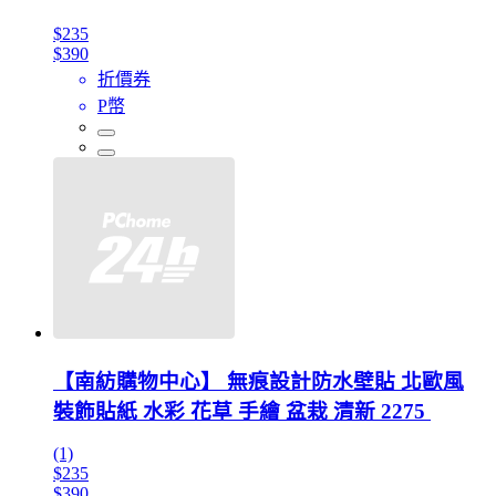
$235
$390
折價券
P幣
【南紡購物中心】 無痕設計防水壁貼 北歐風
裝飾貼紙 水彩 花草 手繪 盆栽 清新 2275
(1)
$235
$390