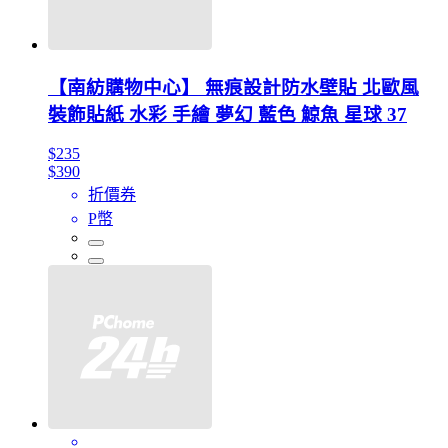
【南紡購物中心】 無痕設計防水壁貼 北歐風
裝飾貼紙 水彩 手繪 夢幻 藍色 鯨魚 星球 37
$235
$390
折價券
P幣