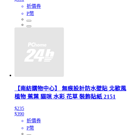
折價券
P幣
【南紡購物中心】 無痕設計防水壁貼 北歐風
植物 蕉葉 貓咪 水彩 花草 裝飾貼紙 2151
$235
$390
折價券
P幣