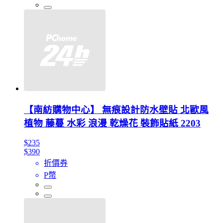
【南紡購物中心】 無痕設計防水壁貼 北歐風
植物 藤蔓 水彩 浪漫 乾燥花 裝飾貼紙 2203
$235
$390
折價券
P幣