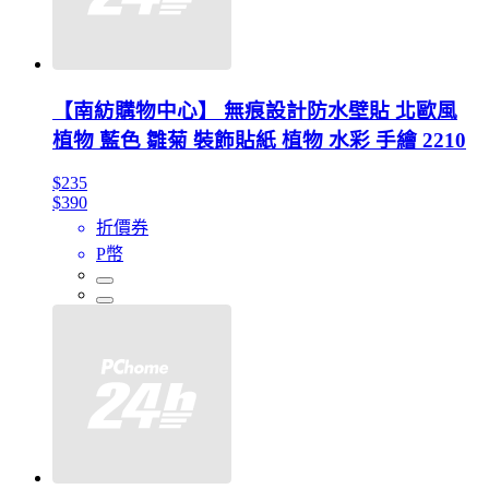
【南紡購物中心】 無痕設計防水壁貼 北歐風
植物 藍色 雛菊 裝飾貼紙 植物 水彩 手繪 2210
$235
$390
折價券
P幣