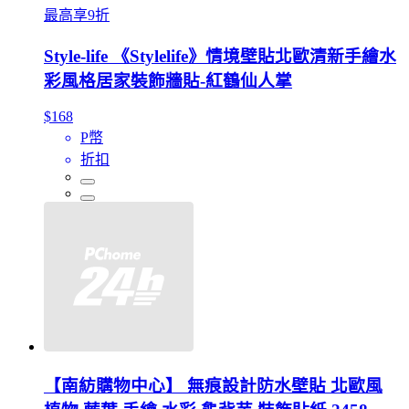
最高享9折
Style-life 《Stylelife》情境壁貼北歐清新手繪水
彩風格居家裝飾牆貼-紅鶴仙人掌
$168
P幣
折扣
【南紡購物中心】 無痕設計防水壁貼 北歐風