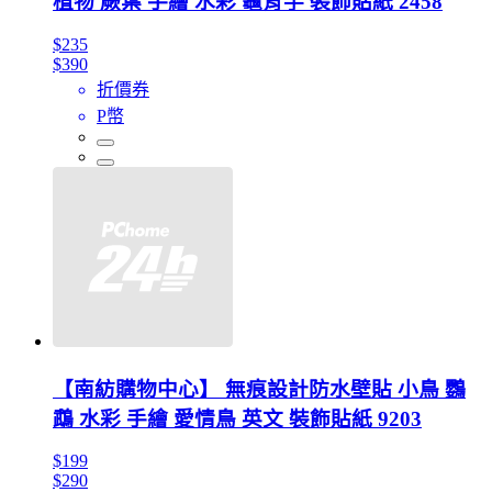
植物 蕨葉 手繪 水彩 龜背芋 裝飾貼紙 2458
$235
$390
折價券
P幣
【南紡購物中心】 無痕設計防水壁貼 小鳥 鸚
鵡 水彩 手繪 愛情鳥 英文 裝飾貼紙 9203
$199
$290