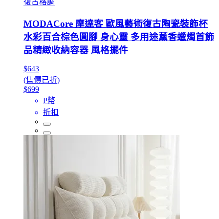
復古格調
MODACore 摩達客 歐風藝術復古陶瓷裝飾杯
水彩百合棕色圓腳 身心靈 多用途薰香蠟燭首飾
品精緻收納容器 風格擺件
$643
(售價已折)
$699
P幣
折扣