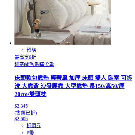
預購
最高享9折
細密絨毛 親膚柔軟
床頭軟包靠墊 輕奢風 加厚 床頭 雙人 臥室 可拆
洗 大靠背 沙發腰靠 大型靠墊 長150/高50/厚
20cm/雙頭枕
$2,345
(售價已折)
$2,606
折價券
P幣