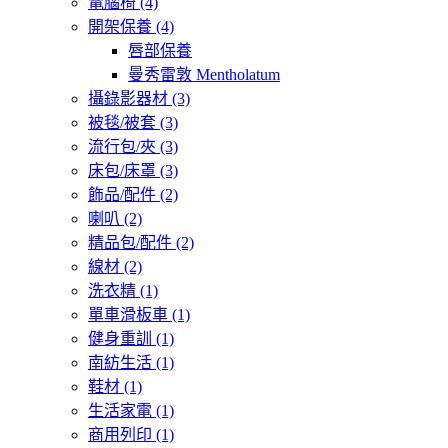
電腦椅
(4)
開架保養
(4)
唇部保養
曼秀雷敦 Mentholatum
攝錄影器材
(3)
被毯/被套
(3)
流行包/夾
(3)
床包/床罩
(3)
飾品/配件
(2)
喇叭
(2)
精品包/配件
(2)
線材
(2)
洗衣精
(1)
單車滑板車
(1)
健身重訓
(1)
南紡生活
(1)
鞋材
(1)
生活家電
(1)
商用列印
(1)