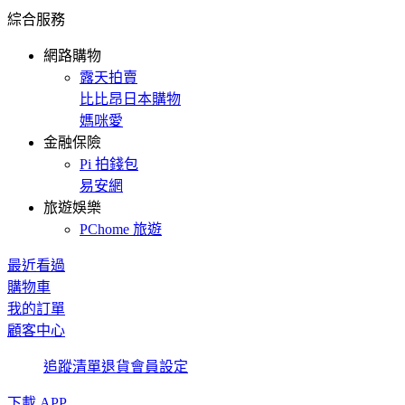
綜合服務
網路購物
露天拍賣
比比昂日本購物
媽咪愛
金融保險
Pi 拍錢包
易安網
旅遊娛樂
PChome 旅遊
最近看過
購物車
我的訂單
顧客中心
追蹤清單
退貨
會員設定
下載 APP