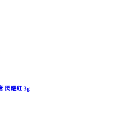
唇膏 閃耀紅 3g