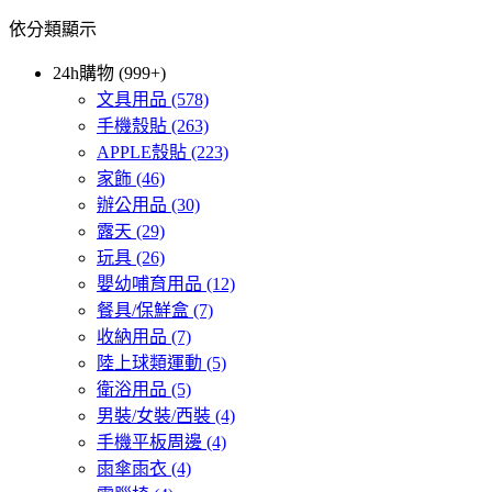
依分類顯示
24h購物 (999+)
文具用品
(578)
手機殼貼
(263)
APPLE殼貼
(223)
家飾
(46)
辦公用品
(30)
露天
(29)
玩具
(26)
嬰幼哺育用品
(12)
餐具/保鮮盒
(7)
收納用品
(7)
陸上球類運動
(5)
衛浴用品
(5)
男裝/女裝/西裝
(4)
手機平板周邊
(4)
雨傘雨衣
(4)