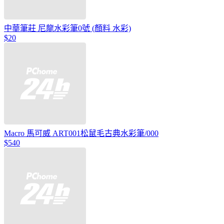
中華筆莊 尼龍水彩筆0號 (顏料 水彩)
$20
Macro 馬可威 ART001松鼠毛古典水彩筆/000
$540