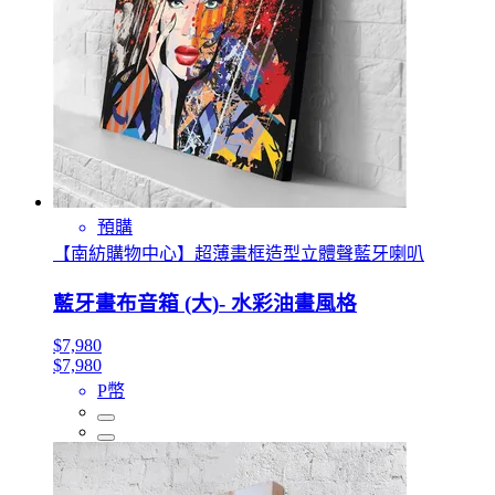
預購
【南紡購物中心】超薄畫框造型立體聲藍牙喇叭
藍牙畫布音箱 (大)- 水彩油畫風格
$7,980
$7,980
P幣