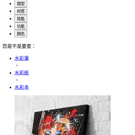
類型
材質
效能
功能
顏色
您是不是要查：
水彩筆
、
水彩紙
、
水彩本