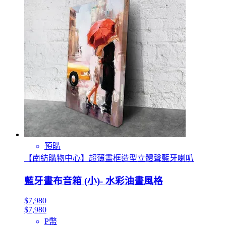
預購
【南紡購物中心】超薄畫框造型立體聲藍牙喇叭
藍牙畫布音箱 (小)- 水彩油畫風格
$7,980
$7,980
P幣