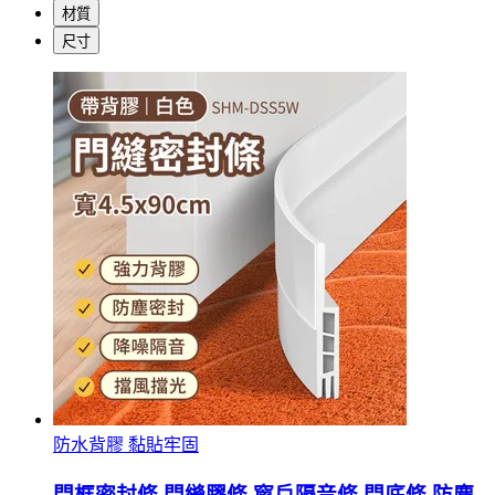
材質
尺寸
防水背膠 黏貼牢固
門框密封條 門縫膠條 窗戶隔音條 門底條 防塵