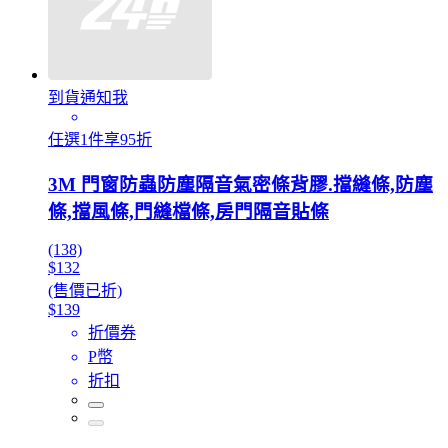
到貨通知我
任選1件享95折
3M 門窗防蟲防塵隔音氣密條背膠.擋縫條,防塵
條,擋風條,門縫檔條,房門隔音貼條
(138)
$132
(售價已折)
$139
折價券
P幣
折扣