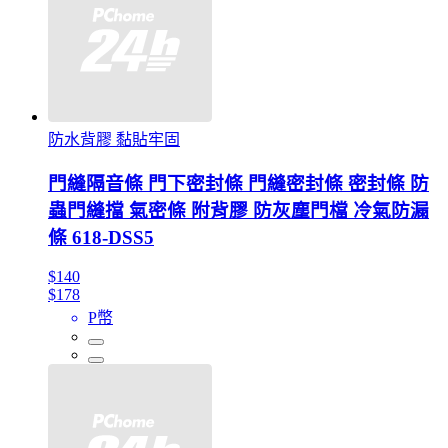
防水背膠 黏貼牢固
門縫隔音條 門下密封條 門縫密封條 密封條 防
蟲門縫擋 氣密條 附背膠 防灰塵門檔 冷氣防漏
條 618-DSS5
$140
$178
P幣