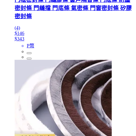
密封條 門縫擋 門底條 氣密條 門窗密封條 矽膠
密封條
(4)
$146
$343
P幣