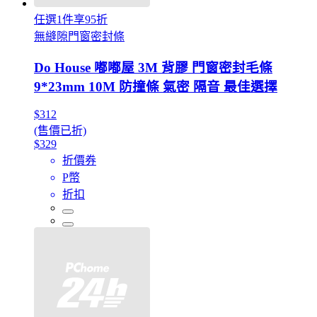
任選1件享95折
無縫隙門窗密封條
Do House 嘟嘟屋 3M 背膠 門窗密封毛條
9*23mm 10M 防撞條 氣密 隔音 最佳選擇
$312
(售價已折)
$329
折價券
P幣
折扣