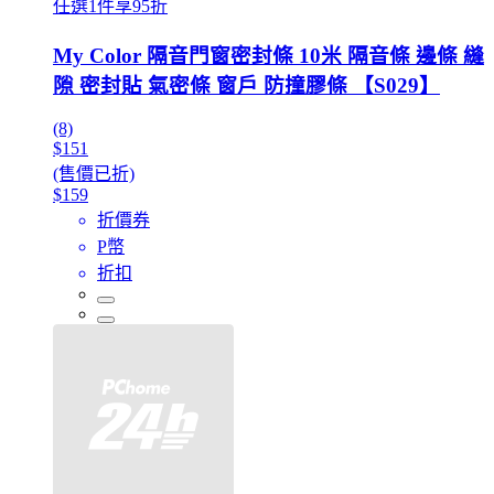
任選1件享95折
My Color 隔音門窗密封條 10米 隔音條 邊條 縫
隙 密封貼 氣密條 窗戶 防撞膠條 【S029】
(8)
$151
(售價已折)
$159
折價券
P幣
折扣