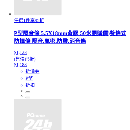
任選1件享95折
P型隔音條 5.5X18mm背膠-50米團購價)雙條式
防撞條 隔音.氣密.防震.消音條
$1,128
(售價已折)
$1,188
折價券
P幣
折扣