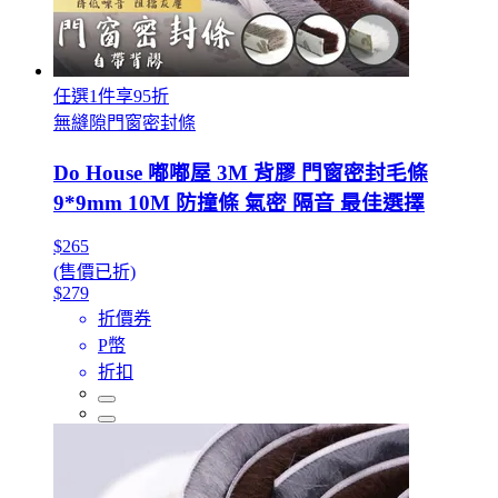
任選1件享95折
無縫隙門窗密封條
Do House 嘟嘟屋 3M 背膠 門窗密封毛條
9*9mm 10M 防撞條 氣密 隔音 最佳選擇
$265
(售價已折)
$279
折價券
P幣
折扣