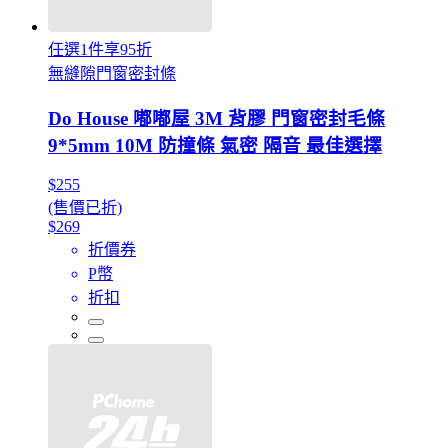
任選1件享95折
無縫隙門窗密封條
Do House 嘟嘟屋 3M 背膠 門窗密封毛條
9*5mm 10M 防撞條 氣密 隔音 最佳選擇
$255
(售價已折)
$269
折價券
P幣
折扣