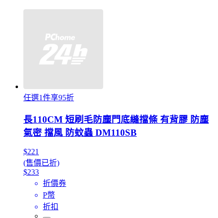
任選1件享95折
長110CM 短刷毛防塵門底縫擋條 有背膠 防塵
氣密 擋風 防蚊蟲 DM110SB
$221
(售價已折)
$233
折價券
P幣
折扣