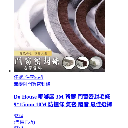
任選1件享95折
無縫隙門窗密封條
Do House 嘟嘟屋 3M 背膠 門窗密封毛條
9*15mm 10M 防撞條 氣密 隔音 最佳選擇
$274
(售價已折)
$289