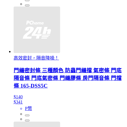
高效密封，隔音降噪！
門縫密封條 三種顏色 防蟲門縫擋 氣密條 門底
隔音條 門底氣密條 門縫膠條 房門隔音條 門擋
條 165-DSS5C
$140
$341
P幣