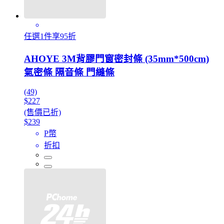
任選1件享95折
AHOYE 3M背膠門窗密封條 (35mm*500cm)
氣密條 隔音條 門縫條
(49)
$227
(售價已折)
$239
P幣
折扣