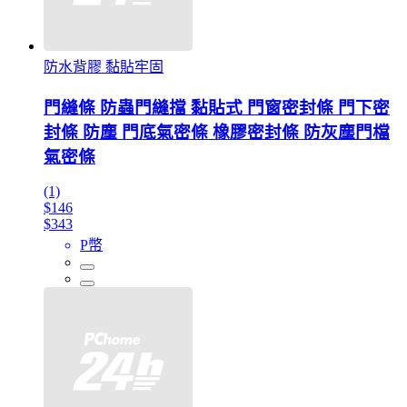
防水背膠 黏貼牢固
門縫條 防蟲門縫擋 黏貼式 門窗密封條 門下密
封條 防塵 門底氣密條 橡膠密封條 防灰塵門檔
氣密條
(1)
$146
$343
P幣