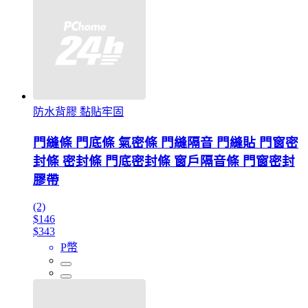
防水背膠 黏貼牢固
門縫條 門底條 氣密條 門縫隔音 門縫貼 門窗密
封條 密封條 門底密封條 窗戶隔音條 門窗密封
膠帶
(2)
$146
$343
P幣