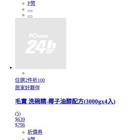
P幣
任選2件折100
居家好夥伴
毛寶 洗碗精-椰子油醇配方(3000gx4入)
(5)
$639
$796
折價券
P幣