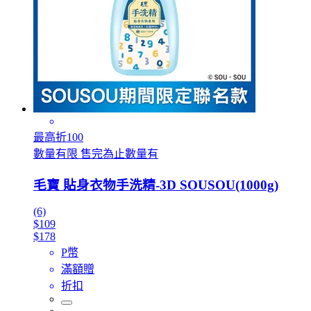
最高折100
數量有限 售完為止數量有
毛寶 貼身衣物手洗精-3D SOUSOU(1000g)
(6)
$109
$178
P幣
滿額贈
折扣