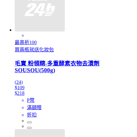
最高折100
買兩瓶就送化妝包
毛寶 粉領精-多重酵素衣物去漬劑
SOUSOU(500g)
(24)
$109
$218
P幣
滿額贈
折扣