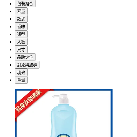
包裝組合
容量
款式
香味
類型
入數
尺寸
品牌定位
對象與族群
功效
重量