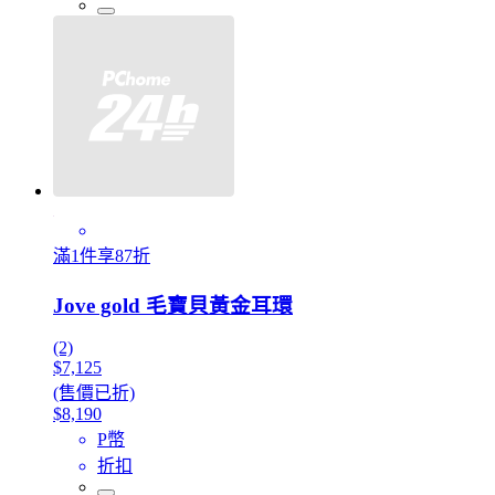
滿1件享87折
Jove gold 毛寶貝黃金耳環
(2)
$7,125
(售價已折)
$8,190
P幣
折扣