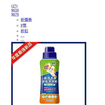
(27)
$659
$879
折價券
P幣
折扣