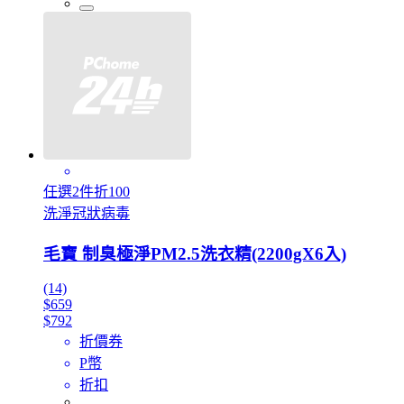
任選2件折100
洗淨冠狀病毒
毛寶 制臭極淨PM2.5洗衣精(2200gX6入)
(14)
$659
$792
折價券
P幣
折扣