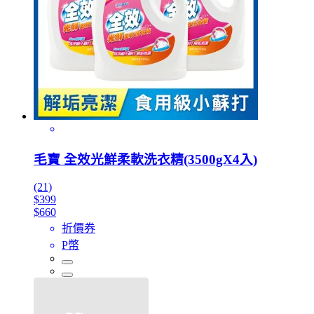
毛寶 全效光鮮柔軟洗衣精(3500gX4入)
(21)
$399
$660
折價券
P幣