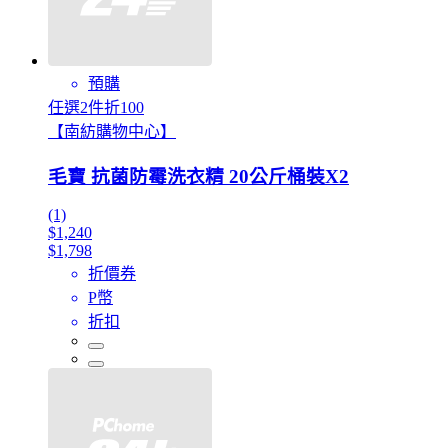
預購
任選2件折100
【南紡購物中心】
毛寶 抗菌防霉洗衣精 20公斤桶裝X2
(1)
$1,240
$1,798
折價券
P幣
折扣