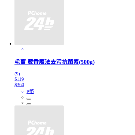
毛寶 葳香魔法去污抗菌素(500g)
(9)
$119
$360
P幣