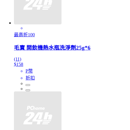
最高折100
毛寶 開飲機熱水瓶洗淨劑25g*6
(11)
$158
P幣
折扣