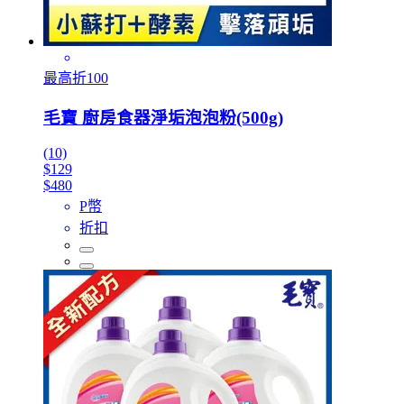
最高折100
毛寶 廚房食器淨垢泡泡粉(500g)
(10)
$129
$480
P幣
折扣