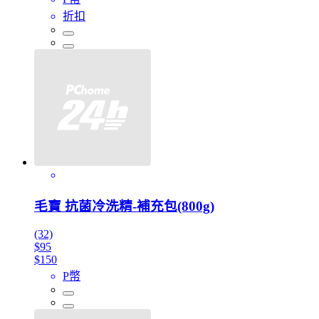
折扣
毛寶 抗菌冷洗精-補充包(800g)
(32)
$95
$150
P幣