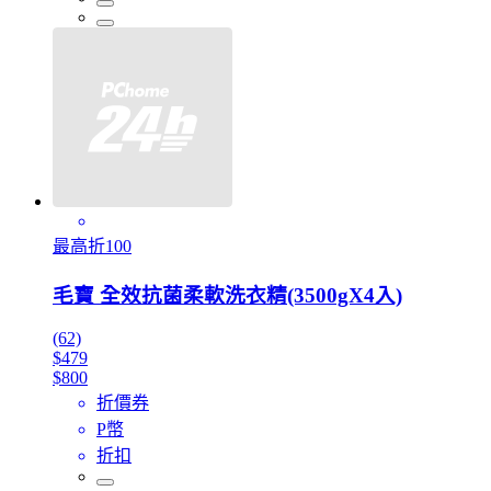
最高折100
毛寶 全效抗菌柔軟洗衣精(3500gX4入)
(62)
$479
$800
折價券
P幣
折扣