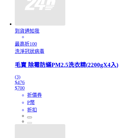
到貨通知我
最高折100
洗淨冠狀病毒
毛寶 除霉防蟎PM2.5洗衣精(2200gX4入)
(3)
$476
$700
折價券
P幣
折扣