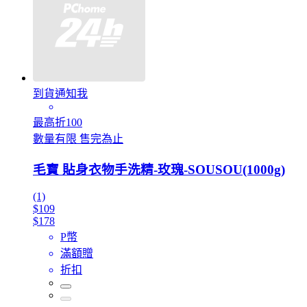
到貨通知我
最高折100
數量有限 售完為止
毛寶 貼身衣物手洗精-玫瑰-SOUSOU(1000g)
(1)
$109
$178
P幣
滿額贈
折扣