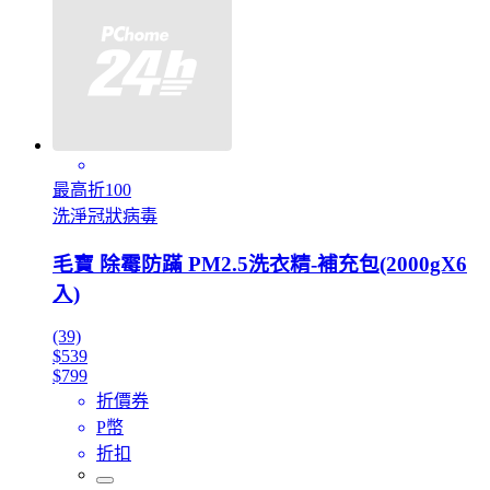
最高折100
洗淨冠狀病毒
毛寶 除霉防蹣 PM2.5洗衣精-補充包(2000gX6
入)
(39)
$539
$799
折價券
P幣
折扣