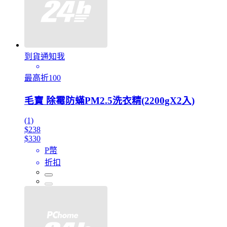
到貨通知我
最高折100
毛寶 除霉防蟎PM2.5洗衣精(2200gX2入)
(1)
$238
$330
P幣
折扣