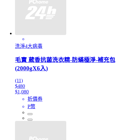
洗淨4大病毒
毛寶 葳香抗菌洗衣精-防蟎極淨-補充包
(2000gX6入)
(11)
$480
$1,080
折價券
P幣