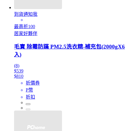
到貨通知我
最高折100
居家好夥伴
毛寶 除霉防蹣 PM2.5洗衣精-補充包(2000gX6
入)
(8)
$539
$810
折價券
P幣
折扣