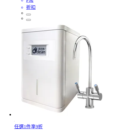
P幣
折扣
任選1件享9折