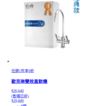
任選1件享9折
歐克琳雙效直飲機
$26,640
(售價已折)
$29,600