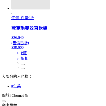
任選1件享9折
歐克琳雙效直飲機
$26,640
(售價已折)
$29,600
P幣
折扣
大部分的人也搜：
#仁美
關於PChome24h
顧客權益