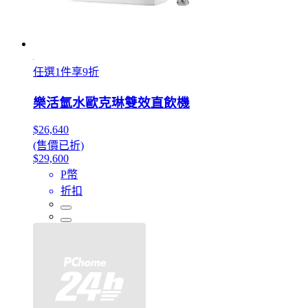
任選1件享9折
樂活氫水歐克琳雙效直飲機
$26,640
(售價已折)
$29,600
P幣
折扣