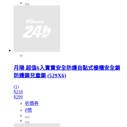
月陽 超值6入寶寶安全防護自黏式櫥櫃安全鎖
防護鎖兒童鎖 (529X6)
(1)
$218
$299
折價券
P幣