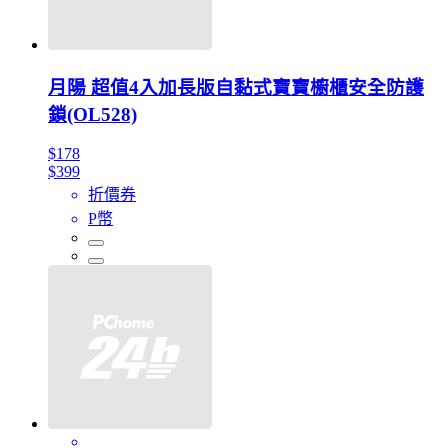
月陽 超值4入加長版自黏式寶寶櫥櫃安全防護
鎖(OL528)
$178
$399
折價券
P幣