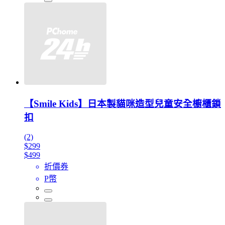
【Smile Kids】日本製貓咪造型兒童安全櫥櫃鎖
扣
(2)
$299
$499
折價券
P幣