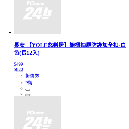
長安 【YOLE悠樂居】櫥櫃抽屜防護加全扣-白
色(長12入)
$499
$820
折價券
P幣