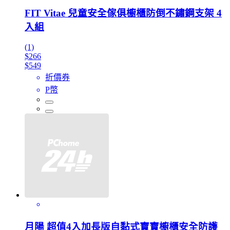
FIT Vitae 兒童安全傢俱櫥櫃防倒不鏽鋼支架 4
入組
(1)
$266
$549
折價券
P幣
月陽 超值4入加長版自黏式寶寶櫥櫃安全防護