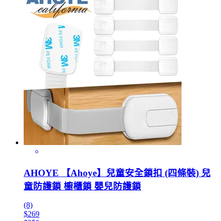
AHOYE 【Ahoye】兒童安全鎖扣 (四條裝) 兒
童防護鎖 櫥櫃鎖 嬰兒防護鎖
(8)
$269