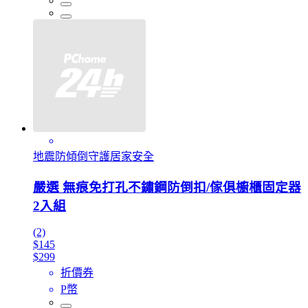
地震防傾倒守護居家安全
嚴選 無痕免打孔不鏽鋼防倒扣/傢俱櫥櫃固定器
2入組
(2)
$145
$299
折價券
P幣