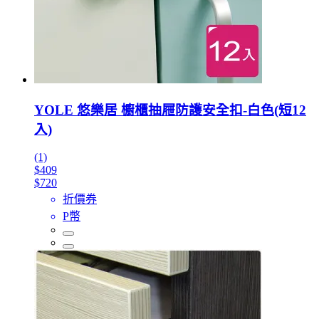
YOLE 悠樂居 櫥櫃抽屜防護安全扣-白色(短12
入)
(1)
$409
$720
折價券
P幣