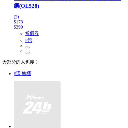
鎖(OL528)
(2)
$178
$399
折價券
P幣
大部分的人也搜：
#深 櫥櫃