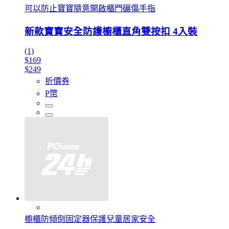
可以防止寶寶隨意開啟櫃門碾傷手指
新款寶寶安全防護櫥櫃直角雙按扣 4入裝
(1)
$169
$249
折價券
P幣
櫥櫃防傾倒固定器保護兒童居家安全