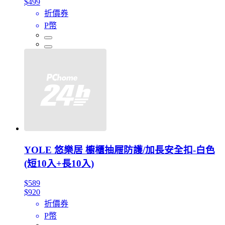
$499
折價券
P幣
YOLE 悠樂居 櫥櫃抽屜防護/加長安全扣-白色
(短10入+長10入)
$589
$920
折價券
P幣