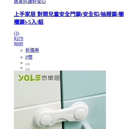
居家防護好安心
上手家居 對開兒童安全門鎖(安全扣/抽屜鎖/櫥
櫃鎖)-5入/組
(3)
$379
$699
折價券
P幣