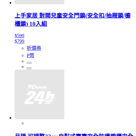
上手家居 對開兒童安全門鎖(安全扣/抽屜鎖/櫥
櫃鎖) 10入組
$599
$799
折價券
P幣