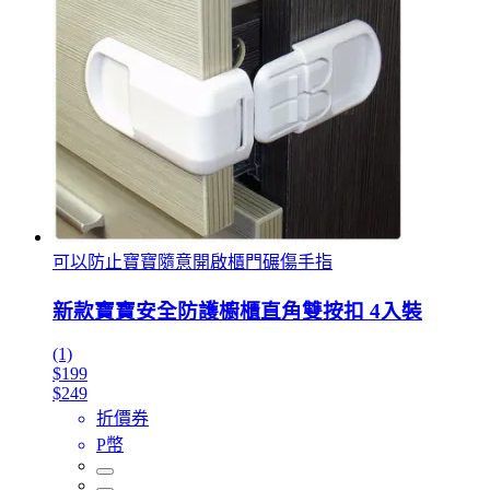
可以防止寶寶隨意開啟櫃門碾傷手指
新款寶寶安全防護櫥櫃直角雙按扣 4入裝
(1)
$199
$249
折價券
P幣