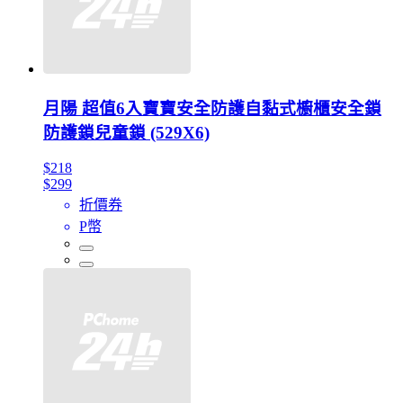
月陽 超值6入寶寶安全防護自黏式櫥櫃安全鎖
防護鎖兒童鎖 (529X6)
$218
$299
折價券
P幣