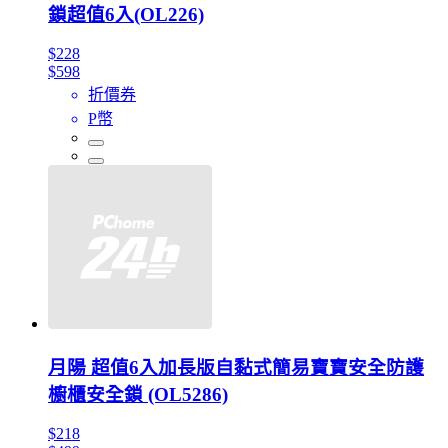
鎖超值6入(OL226)
$228
$598
折價券
P幣
月陽 超值6入加長版自黏式簡易寶寶安全防護
櫥櫃安全鎖 (OL5286)
$218