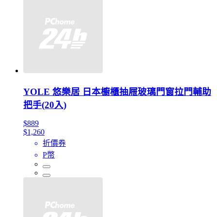
YOLE 悠樂居 日本櫥櫃抽屜玻璃門窗拉門輔助
把手(20入)
$889
$1,260
折價券
P幣