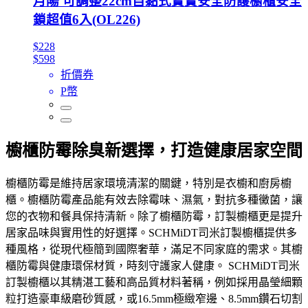
月陽 可調整22cm自黏式寶寶安全防護櫥櫃安全
鎖超值6入(OL226)
$228
$598
折價券
P幣
櫥櫃防霉除臭新選擇，打造健康居家空間
櫥櫃防霉是維持居家環境清潔的關鍵，特別是衣櫥和廚房櫥
櫃。櫥櫃防霉產品能有效去除霉味、濕氣，對抗多種黴菌，讓
您的衣物和餐具保持清新。除了櫥櫃防霉，訂製櫥櫃更是提升
居家品味與實用性的好選擇。SCHMiDT司米訂製櫥櫃提供多
種風格，從現代極簡到國際奢華，滿足不同家庭的需求。其櫥
櫃防霉與健康環保材質，時刻守護家人健康。 SCHMiDT司米
訂製櫥櫃以其精湛工藝和高品質材料著稱，例如採用晶瑩細顆
粒打造豪車級磨砂質感，或16.5mm極緻窄邊、8.5mm鑽石切割