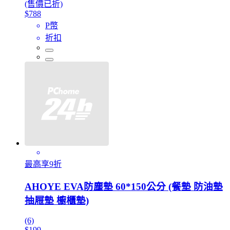
(售價已折)
$788
P幣
折扣
最高享9折
AHOYE EVA防塵墊 60*150公分 (餐墊 防油墊
抽屜墊 櫥櫃墊)
(6)
$199