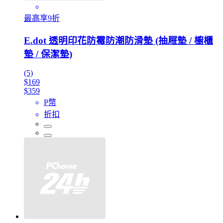
最高享9折
E.dot 透明印花防霉防潮防滑墊 (抽屜墊 / 櫥櫃
墊 / 保潔墊)
(5)
$169
$359
P幣
折扣