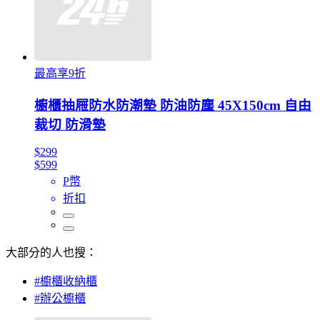
最高享9折
櫥櫃抽屜防水防潮墊 防油防塵 45X150cm 自由
裁切 防滑墊
$299
$599
P幣
折扣
大部分的人也搜：
#櫥櫃收納櫃
#辦公櫥櫃