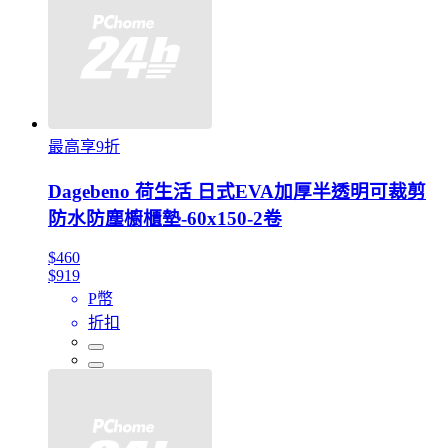
最高享9折
Dagebeno 荷生活 日式EVA加厚半透明可裁剪
防水防塵櫥櫃墊-60x150-2卷
$460
$919
P幣
折扣