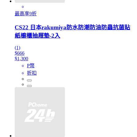
最高享9折
CS22 日本rakumiya防水防潮防油防蟲抗菌貼
紙櫥櫃抽屜墊-2入
(1)
$666
$1,300
P幣
折扣