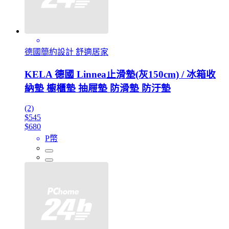
德國簡約設計 舒適居家
KELA 德國 Linnea止滑墊(灰150cm) / 冰箱收
納墊 櫥櫃墊 抽屜墊 防滑墊 防汙墊
(2)
$545
$680
P幣