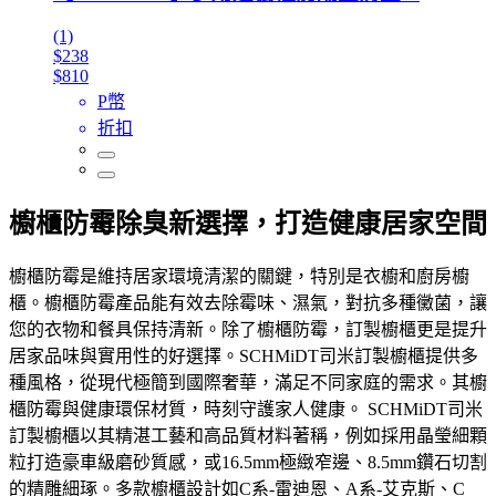
(1)
$238
$810
P幣
折扣
櫥櫃防霉除臭新選擇，打造健康居家空間
櫥櫃防霉是維持居家環境清潔的關鍵，特別是衣櫥和廚房櫥
櫃。櫥櫃防霉產品能有效去除霉味、濕氣，對抗多種黴菌，讓
您的衣物和餐具保持清新。除了櫥櫃防霉，訂製櫥櫃更是提升
居家品味與實用性的好選擇。SCHMiDT司米訂製櫥櫃提供多
種風格，從現代極簡到國際奢華，滿足不同家庭的需求。其櫥
櫃防霉與健康環保材質，時刻守護家人健康。 SCHMiDT司米
訂製櫥櫃以其精湛工藝和高品質材料著稱，例如採用晶瑩細顆
粒打造豪車級磨砂質感，或16.5mm極緻窄邊、8.5mm鑽石切割
的精雕細琢。多款櫥櫃設計如C系-雷迪恩、A系-艾克斯、C