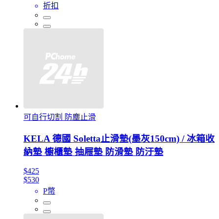
折扣
可自行切割 防塵止滑
KELA 德國 Soletta止滑墊(墨灰150cm) / 冰箱收
納墊 櫥櫃墊 抽屜墊 防滑墊 防汙墊
$425
$530
P幣