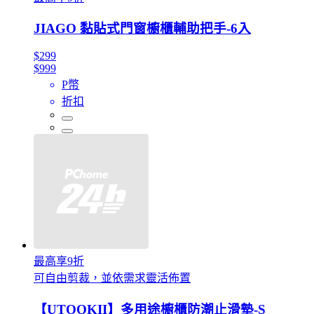
JIAGO 黏貼式門窗櫥櫃輔助把手-6入
$299
$999
P幣
折扣
最高享9折
可自由剪裁，並依需求靈活佈置
【UTOOKII】多用途櫥櫃防潮止滑墊-S