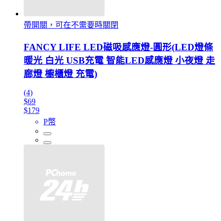
帶開關，可在不需要時關閉
FANCY LIFE LED磁吸感應燈-圓形(LED燈條
暖光 白光 USB充電 智能LED感應燈 小夜燈 走
廊燈 櫥櫃燈 充電)
(4)
$69
$179
P幣