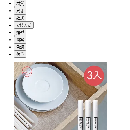
材質
尺寸
款式
安裝方式
類型
圖案
色調
荷重