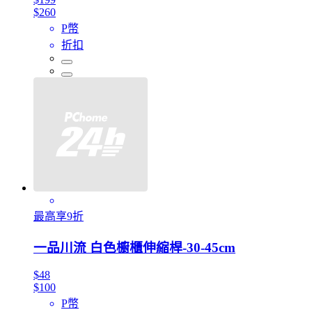
$260
P幣
折扣
最高享9折
一品川流 白色櫥櫃伸縮桿-30-45cm
$48
$100
P幣