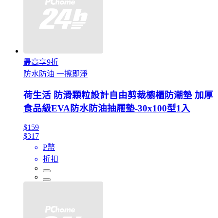
最高享9折
防水防油 一擦即淨
荷生活 防滑顆粒設計自由剪裁櫥櫃防潮墊 加厚
食品級EVA防水防油抽屜墊-30x100型1入
$159
$317
P幣
折扣