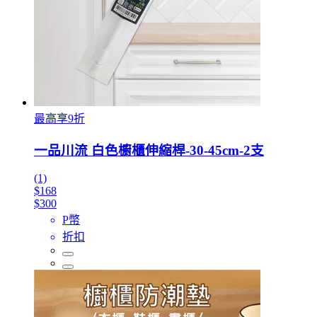
最高享9折
一品川流 白色櫥櫃伸縮桿-30-45cm-2支
(1)
$168
$300
P幣
折扣