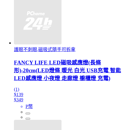
護眼不刺眼,磁吸式隨手可拆拿
FANCY LIFE LED磁吸感應燈(長條
形)-20cm(LED燈條 暖光 白光 USB充電 智能
LED感應燈 小夜燈 走廊燈 櫥櫃燈 充電)
(1)
$139
$349
P幣