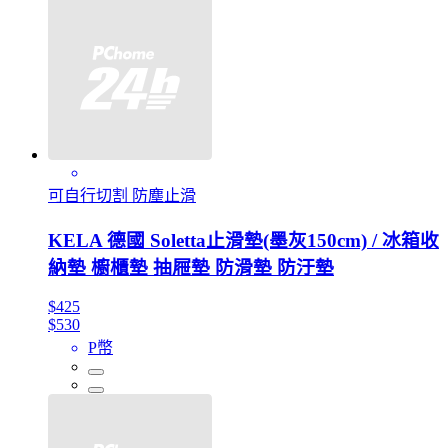
可自行切割 防塵止滑
KELA 德國 Soletta止滑墊(墨灰150cm) / 冰箱收
納墊 櫥櫃墊 抽屜墊 防滑墊 防汙墊
$425
$530
P幣