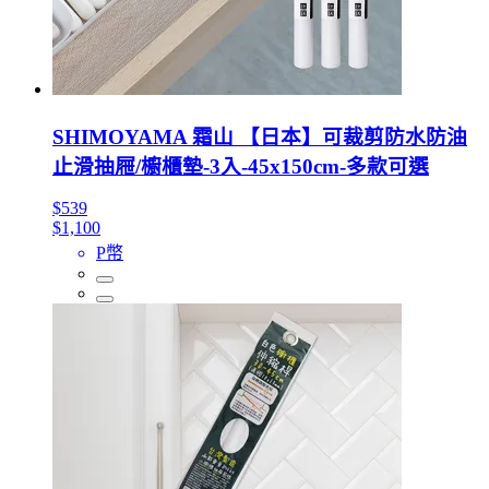
SHIMOYAMA 霜山 【日本】可裁剪防水防油
止滑抽屜/櫥櫃墊-3入-45x150cm-多款可選
$539
$1,100
P幣