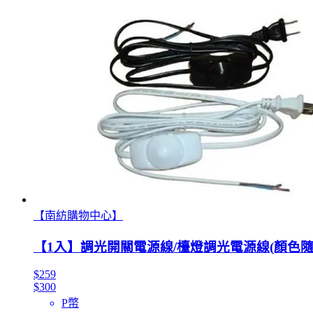
【南紡購物中心】
【1入】調光開關電源線/檯燈調光電源線(顏色隨
$259
$300
P幣