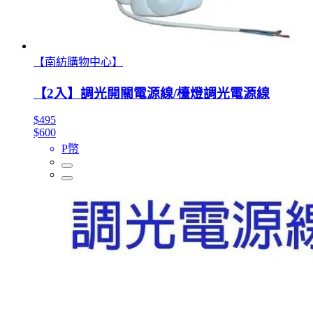
【南紡購物中心】
【2入】調光開關電源線/檯燈調光電源線
$495
$600
P幣