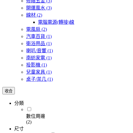
修繕五金
(3)
開運風水
(3)
線材
(2)
電腦電源(轉接)線
電風扇
(2)
汽車百貨
(1)
衛浴用品
(1)
喇叭/音響
(1)
南紡家電
(1)
投影機
(1)
兒童家具
(1)
桌子/茶几
(1)
收合
分類
數位周邊
(2)
尺寸