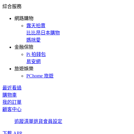
綜合服務
網路購物
露天拍賣
比比昂日本購物
媽咪愛
金融保險
Pi 拍錢包
易安網
旅遊娛樂
PChome 旅遊
最近看過
購物車
我的訂單
顧客中心
追蹤清單
退貨
會員設定
下載 APP