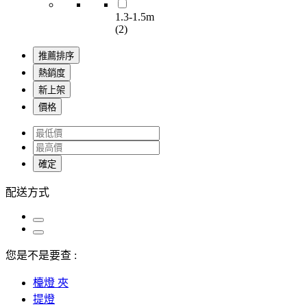
1.3-1.5m
(2)
推薦排序
熱銷度
新上架
價格
確定
配送方式
您是不是要查 :
檯燈 夾
提燈