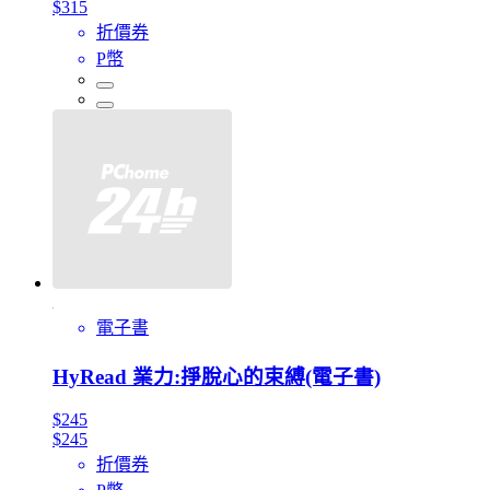
$315
折價券
P幣
電子書
HyRead 業力:掙脫心的束縛(電子書)
$245
$245
折價券