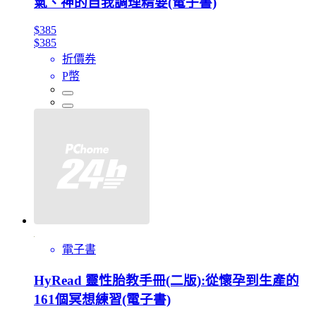
氣、神的自我調理精要(電子書)
$385
$385
折價券
P幣
電子書
HyRead 靈性胎教手冊(二版):從懷孕到生產的
161個冥想練習(電子書)