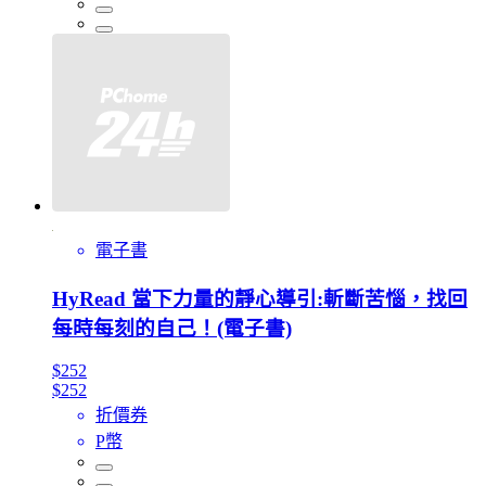
電子書
HyRead 當下力量的靜心導引:斬斷苦惱，找回
每時每刻的自己！(電子書)
$252
$252
折價券
P幣