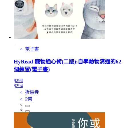
電子書
HyRead 寵物通心術(二版):自學動物溝通的62
個練習(電子書)
$294
$294
折價券
P幣