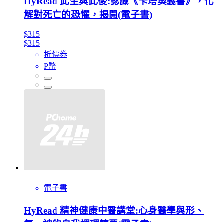
HyRead 此生與此後:認識《卡塔奧義書》，化
解對死亡的恐懼，揭開(電子書)
$315
$315
折價券
P幣
電子書
HyRead 精神健康中醫講堂:心身醫學與形、