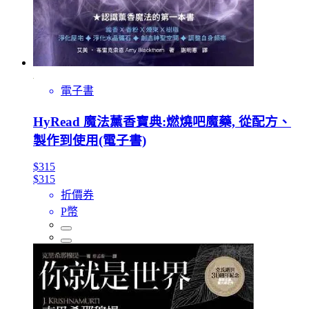
電子書
HyRead 魔法薰香寶典:燃燒吧魔藥, 從配方、
製作到使用(電子書)
$315
$315
折價券
P幣