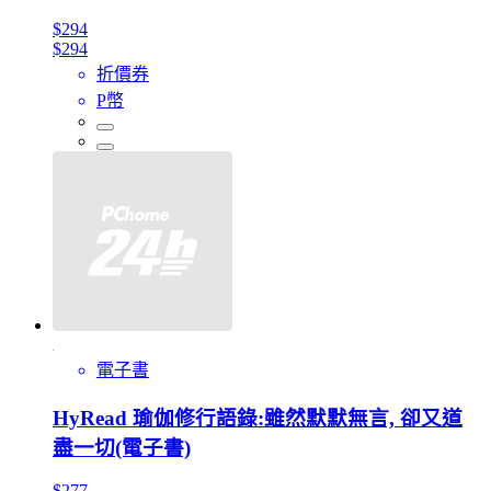
$294
$294
折價券
P幣
電子書
HyRead 瑜伽修行語錄:雖然默默無言, 卻又道
盡一切(電子書)
$277