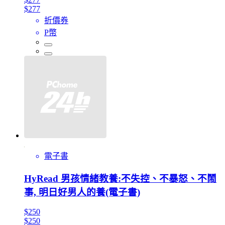
$277
折價券
P幣
電子書
HyRead 男孩情緒教養:不失控、不暴怒、不鬧
事, 明日好男人的養(電子書)
$250
$250