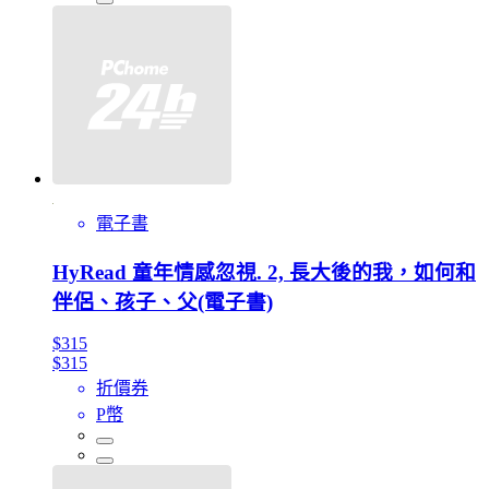
電子書
HyRead 童年情感忽視. 2, 長大後的我，如何和
伴侶、孩子、父(電子書)
$315
$315
折價券
P幣