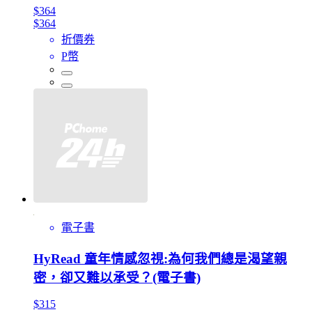
$364
$364
折價券
P幣
電子書
HyRead 童年情感忽視:為何我們總是渴望親
密，卻又難以承受？(電子書)
$315