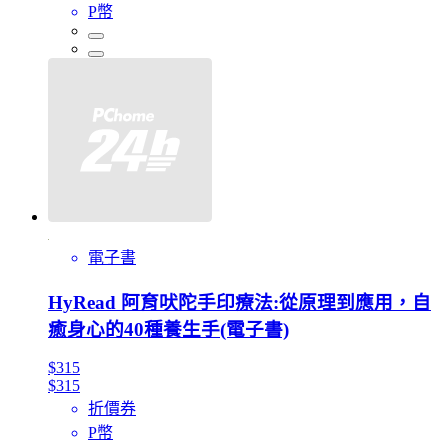
P幣
電子書
HyRead 阿育吠陀手印療法:從原理到應用，自
癒身心的40種養生手(電子書)
$315
$315
折價券
P幣