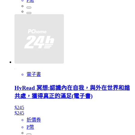
P幣
電子書
HyRead 冥想:認識內在自我，與外在世界和諧
共處，獲得真正的滿足(電子書)
$245
$245
折價券
P幣