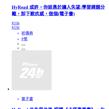
HyRead 或許，你該勇於讓人失望:學習課題分
離，卸下歉疚感，做個(電子書)
$336
$336
折價券
P幣
電子書