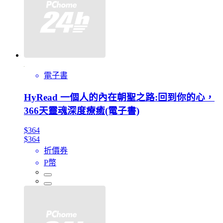
電子書
HyRead 一個人的內在朝聖之路:回到你的心，
366天靈魂深度療癒(電子書)
$364
$364
折價券
P幣