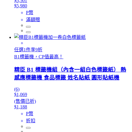
$5,501
$5,980
P幣
滿額贈
任選1件享9折
B1標籤機，CP值最高！
精臣 B1 標籤機組（內含一組白色標籤紙） 熱
感應標籤機 食品標籤 姓名貼紙 圓形貼紙機
(6)
$1,069
(售價已折)
$1,188
P幣
折扣