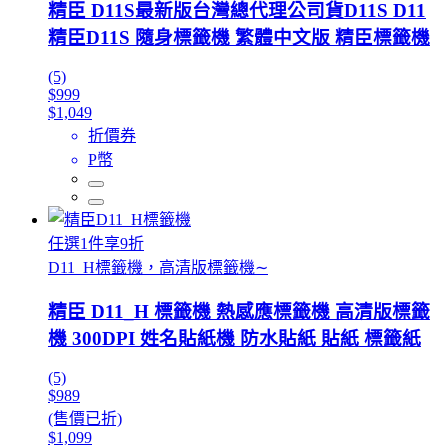
精臣 D11S最新版台灣總代理公司貨D11S D11
精臣D11S 隨身標籤機 繁體中文版 精臣標籤機
(5)
$999
$1,049
折價券
P幣
任選1件享9折
D11_H標籤機，高清版標籤機∼
精臣 D11_H 標籤機 熱感應標籤機 高清版標籤
機 300DPI 姓名貼紙機 防水貼紙 貼紙 標籤紙
(5)
$989
(售價已折)
$1,099