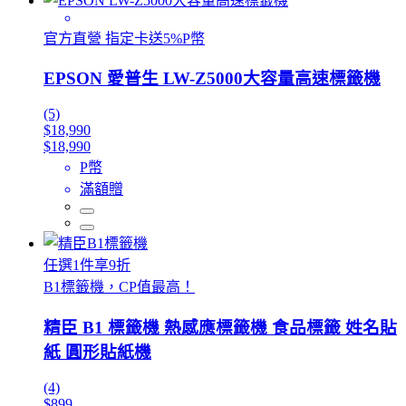
官方直營 指定卡送5%P幣
EPSON 愛普生 LW-Z5000大容量高速標籤機
(5)
$18,990
$18,990
P幣
滿額贈
任選1件享9折
B1標籤機，CP值最高！
精臣 B1 標籤機 熱感應標籤機 食品標籤 姓名貼
紙 圓形貼紙機
(4)
$899