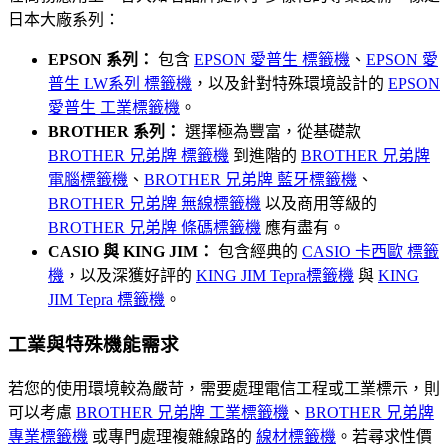
日本大廠系列：
EPSON 系列：
包含
EPSON 愛普生 標籤機
、
EPSON 愛
普生 LW系列 標籤機
，以及針對特殊環境設計的
EPSON
愛普生 工業標籤機
。
BROTHER 系列：
選擇極為豐富，從基礎款
BROTHER 兄弟牌 標籤機
到進階的
BROTHER 兄弟牌
電腦標籤機
、
BROTHER 兄弟牌 藍牙標籤機
、
BROTHER 兄弟牌 無線標籤機
以及商用等級的
BROTHER 兄弟牌 條碼標籤機
應有盡有。
CASIO 與 KING JIM：
包含經典的
CASIO 卡西歐 標籤
機
，以及深獲好評的
KING JIM Tepra標籤機
與
KING
JIM Tepra 標籤機
。
工業與特殊機能需求
若您的使用環境較為嚴苛，需要處理電信工程或工業標示，則
可以考慮
BROTHER 兄弟牌 工業標籤機
、
BROTHER 兄弟牌
專業標籤機
或專門處理複雜線路的
線材標籤機
。若尋求性價