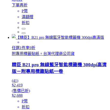
下單再折
P幣
滿額贈
折扣
任選1件享9折
附專用標籤貼紙。台灣代理商公司貨
精臣 B21 pro 無線藍牙智能標籤機 300dpi高清
版－附專用標籤貼紙一卷
(41)
$2,419
(售價已折)
$2,688
P幣
折扣