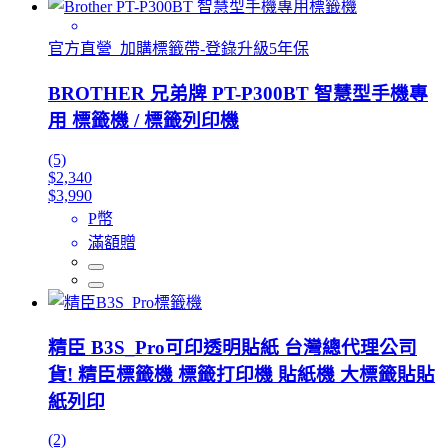
官方直營_加購標籤帶-登錄升級5年保
BROTHER 兄弟牌 PT-P300BT 智慧型手機專
用 標籤機 / 標籤列印機
(5)
$2,340
$3,990
P幣
滿額贈
精臣 B3S_Pro可印透明貼紙 台灣總代理公司
貨! 精臣標籤機 標籤打印機 貼紙機 大標籤貼貼
紙列印
(2)