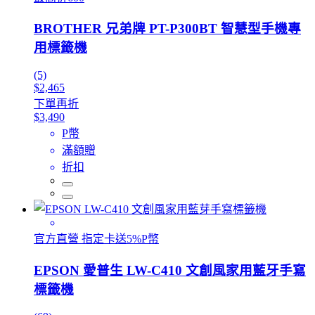
BROTHER 兄弟牌 PT-P300BT 智慧型手機專
用標籤機
(5)
$2,465
下單再折
$3,490
P幣
滿額贈
折扣
官方直營 指定卡送5%P幣
EPSON 愛普生 LW-C410 文創風家用藍牙手寫
標籤機