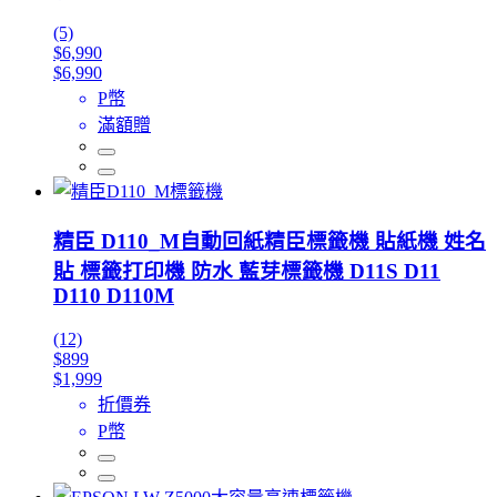
(5)
$6,990
$6,990
P幣
滿額贈
精臣 D110_M自動回紙精臣標籤機 貼紙機 姓名
貼 標籤打印機 防水 藍芽標籤機 D11S D11
D110 D110M
(12)
$899
$1,999
折價券
P幣