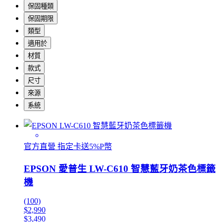
保固種類
保固期限
類型
適用於
材質
款式
尺寸
來源
系統
官方直營 指定卡送5%P幣
EPSON 愛普生 LW-C610 智慧藍牙奶茶色標籤
機
(100)
$2,990
$3,490