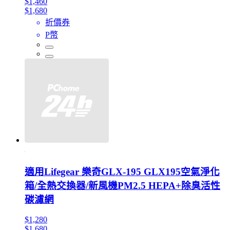
$1,460
$1,680
折價券
P幣
適用Lifegear 樂奇GLX-195 GLX195空氣淨化
箱/全熱交換器/新風機PM2.5 HEPA+除臭活性
碳濾網
$1,280
$1,680