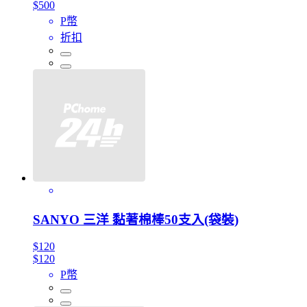
$500
P幣
折扣
SANYO 三洋 黏著棉棒50支入(袋裝)
$120
$120
P幣