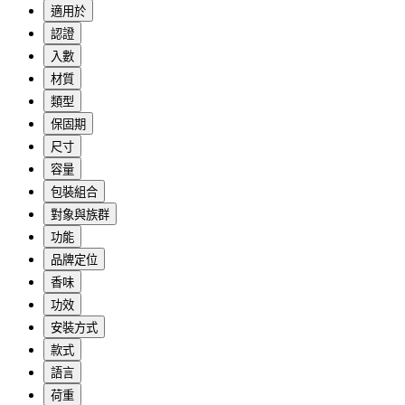
適用於
認證
入數
材質
類型
保固期
尺寸
容量
包裝組合
對象與族群
功能
品牌定位
香味
功效
安裝方式
款式
語言
荷重