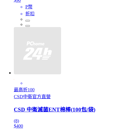
$90
P幣
折扣
最高折100
CSD中衛官方直營
CSD 中衛滅菌ENT棉棒(100包/袋)
(8)
$400