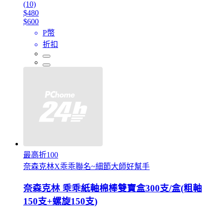
(10)
$480
$600
P幣
折扣
最高折100
奈森克林X乖乖聯名~細節大師好幫手
奈森克林 乖乖紙軸棉棒雙寶盒300支/盒(粗軸
150支+螺旋150支)