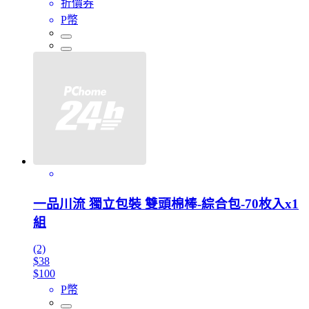
折價券
P幣
一品川流 獨立包裝 雙頭棉棒-綜合包-70枚入x1
組
(2)
$38
$100
P幣