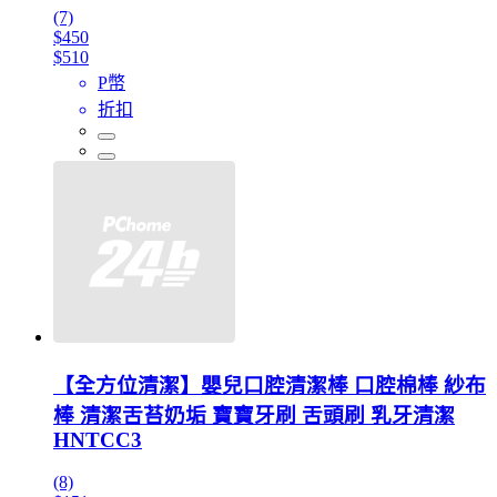
(7)
$450
$510
P幣
折扣
【全方位清潔】嬰兒口腔清潔棒 口腔棉棒 紗布
棒 清潔舌苔奶垢 寶寶牙刷 舌頭刷 乳牙清潔
HNTCC3
(8)