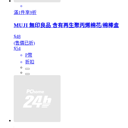
滿1件享9折
MUJI 無印良品 含有再生聚丙烯棉花/棉棒盒
$48
(售價已折)
$54
P幣
折扣