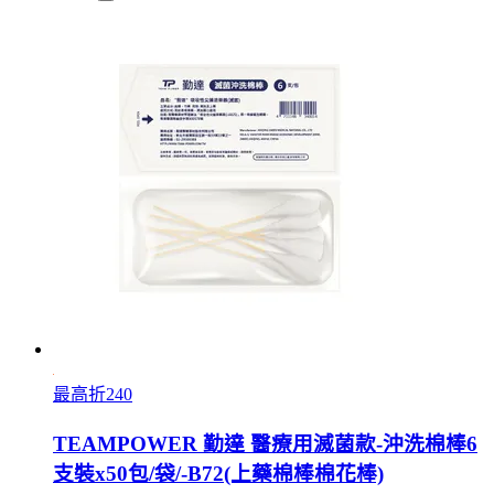
最高折240
TEAMPOWER 勤達 醫療用滅菌款-沖洗棉棒6
支裝x50包/袋/-B72(上藥棉棒棉花棒)