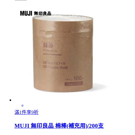
滿1件享9折
MUJI 無印良品 棉棒(補充用)/200支