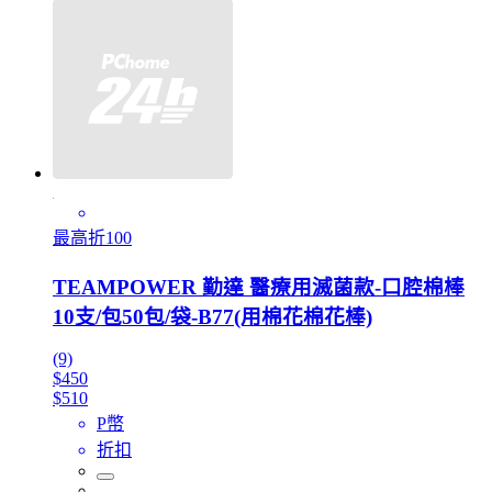
最高折100
TEAMPOWER 勤達 醫療用滅菌款-口腔棉棒
10支/包50包/袋-B77(用棉花棉花棒)
(9)
$450
$510
P幣
折扣