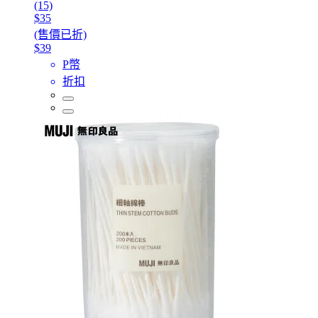
(15)
$35
(售價已折)
$39
P幣
折扣