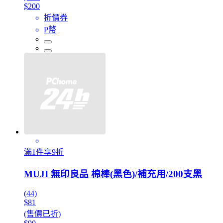
$200
折價券
P幣
滿1件享9折
MUJI 無印良品 棉棒(黑色)/補充用/200支黑
(44)
$81
(售價已折)