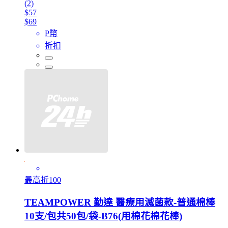
(2)
$57
$69
P幣
折扣
最高折100
TEAMPOWER 勤達 醫療用滅菌款-普通棉棒
10支/包共50包/袋-B76(用棉花棉花棒)