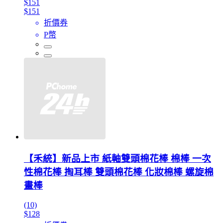
$151
$151
折價券
P幣
【禾統】新品上市 紙軸雙頭棉花棒 棉棒 一次
性棉花棒 掏耳棒 雙頭棉花棒 化妝棉棒 螺旋棉
畫棒
(10)
$128