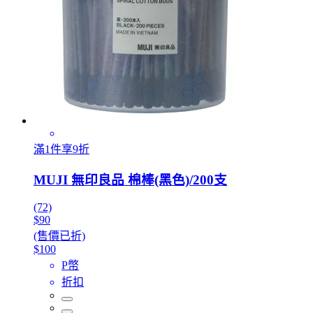
滿1件享9折
MUJI 無印良品 棉棒(黑色)/200支
(72)
$90
(售價已折)
$100
P幣
折扣