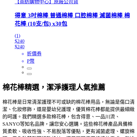
【南紡購物中心】原廠公司貨
得意 3吋棉棒 普通棉棒 口腔棉棒 滅菌棉棒 棉
花棒 (10支/包) x30包
(1)
$240
$240
折價券
P幣
棉花棒精選，潔淨護理人氣推薦
棉花棒是日常清潔護理不可或缺的棉花棒用品，無論是傷口清
潔、化妝修飾，還是嬰幼兒護理，優質棉花棒都能提供最細緻
的呵護。我們精選多款棉花棒，包含得意、一品川流、
SANYO等知名品牌，讓您安心選購。這些棉花棒產品具備棉
質柔軟、吸收性強、不易脫落等優點，更有滅菌處理、螺旋棉