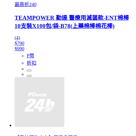
最高折240
TEAMPOWER 勤達 醫療用滅菌款-ENT棉棒
10支裝X100包/袋-B78(上藥棉棒棉花棒)
(4)
$790
$990
P幣
折扣