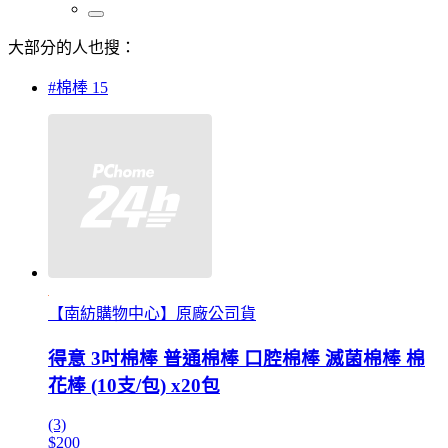
大部分的人也搜：
#棉棒 15
【南紡購物中心】原廠公司貨
得意 3吋棉棒 普通棉棒 口腔棉棒 滅菌棉棒 棉
花棒 (10支/包) x20包
(3)
$200