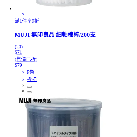
滿1件享9折
MUJI 無印良品 細軸棉棒/200支
(20)
$71
(售價已折)
$79
P幣
折扣