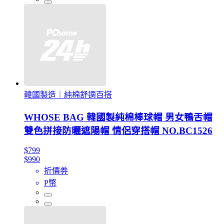
韓國製造｜純棉舒適百搭
WHOSE BAG 韓國製純棉棒球帽 男女鴨舌帽
雙色拼接防曬遮陽帽 情侶穿搭帽 NO.BC1526
$799
$990
折價券
P幣