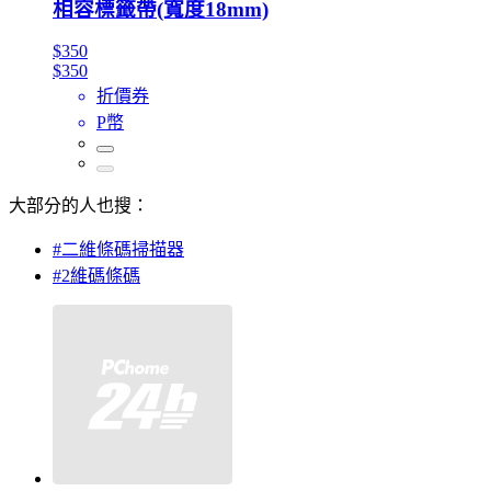
相容標籤帶(寬度18mm)
$350
$350
折價券
P幣
大部分的人也搜：
#二維條碼掃描器
#2維碼條碼