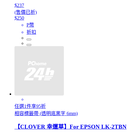
$237
(售價已折)
$250
P幣
折扣
任選1件享95折
相容標籤帶 (透明底黑字 6mm)
【CLOVER 幸運草】For EPSON LK-2TBN