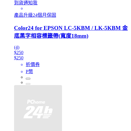
到貨通知我
產品升級24個月保固
Color24 for EPSON LC-5KBM / LK-5KBM 金
底黑字相容標籤帶(寬度18mm)
(4)
$250
$250
折價券
P幣