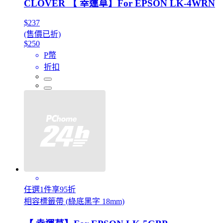
CLOVER 【 幸運草】For EPSON LK-4WRN
$237
(售價已折)
$250
P幣
折扣
任選1件享95折
相容標籤帶 (綠底黑字 18mm)