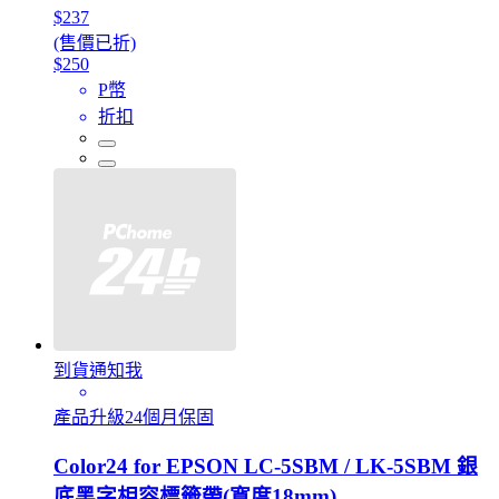
$237
(售價已折)
$250
P幣
折扣
到貨通知我
產品升級24個月保固
Color24 for EPSON LC-5SBM / LK-5SBM 銀
底黑字相容標籤帶(寬度18mm)