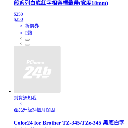
般系列白底紅字相容標籤帶(寬度18mm)
$250
$250
折價券
P幣
到貨通知我
產品升級24個月保固
Color24 for Brother TZ-345/TZe-345 黑底白字