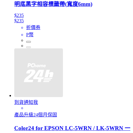
明底黑字相容標籤帶(寬度6mm)
$235
$235
折價券
P幣
到貨通知我
產品升級24個月保固
Color24 for EPSON LC-5WRN / LK-5WRN 一