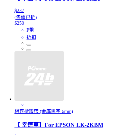
$237
(售價已折)
$250
P幣
折扣
相容標籤帶 (金底黑字 6mm)
【 幸運草】For EPSON LK-2KBM