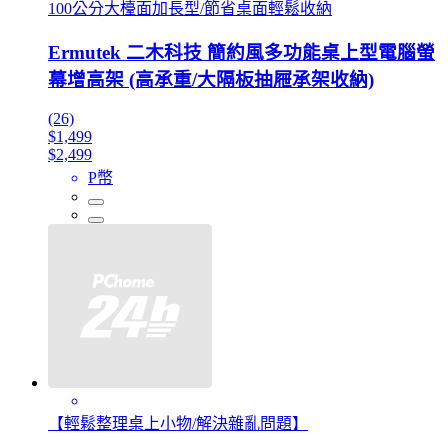
100公分大檯面加長型/節省桌面輕鬆收納
Ermutek 二木科技 簡約風多功能桌上型電腦螢
幕增高架 (高承重/大隔板抽屜承架收納)
(26)
$1,499
$2,499
P幣
【輕鬆整理桌上小物/解決雜亂問題】