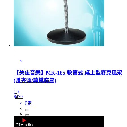
【美佳音樂】MK-185 軟管式 桌上型麥克風架
(贈夾頭/鑄鐵底座)
(1)
$439
P幣