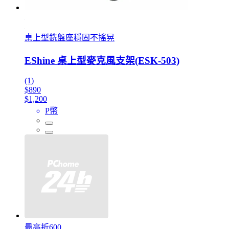
桌上型銑盤座穩固不搖晃
EShine 桌上型麥克風支架(ESK-503)
(1)
$890
$1,200
P幣
最高折600