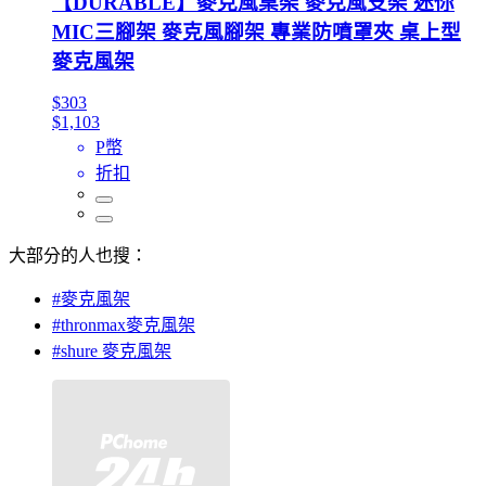
【DURABLE】麥克風桌架 麥克風支架 迷你
MIC三腳架 麥克風腳架 專業防噴罩夾 桌上型
麥克風架
$303
$1,103
P幣
折扣
大部分的人也搜：
#麥克風架
#thronmax麥克風架
#shure 麥克風架