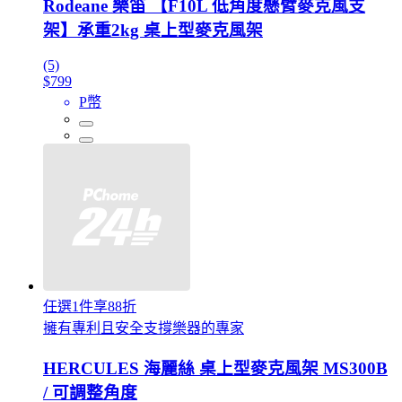
Rodeane 樂笛 【F10L 低角度懸臂麥克風支
架】承重2kg 桌上型麥克風架
(5)
$799
P幣
任選1件享88折
擁有專利且安全支撐樂器的專家
HERCULES 海麗絲 桌上型麥克風架 MS300B
/ 可調整角度