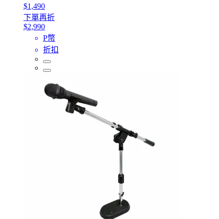
$1,490
下單再折
$2,990
P幣
折扣