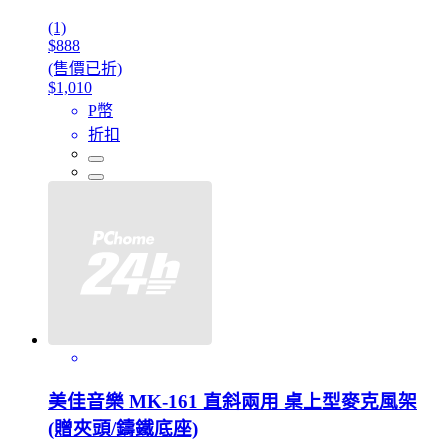
(1)
$888
(售價已折)
$1,010
P幣
折扣
美佳音樂 MK-161 直斜兩用 桌上型麥克風架
(贈夾頭/鑄鐵底座)