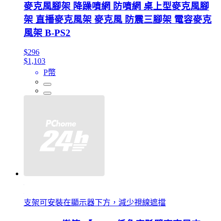
麥克風腳架 降躁噴網 防噴網 桌上型麥克風腳
架 直播麥克風架 麥克風 防震三腳架 電容麥克
風架 B-PS2
$296
$1,103
P幣
支架可安裝在顯示器下方，減少視線遮擋