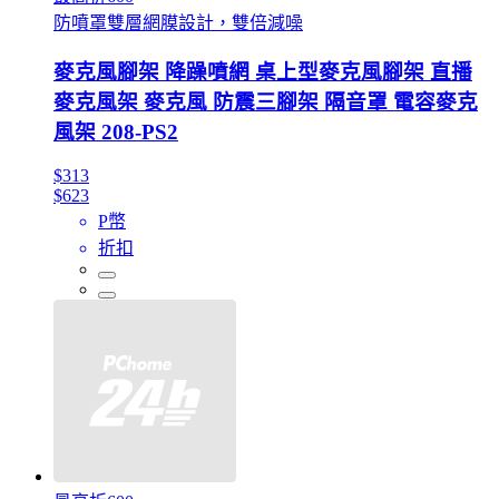
防噴罩雙層網膜設計，雙倍減噪
麥克風腳架 降躁噴網 桌上型麥克風腳架 直播
麥克風架 麥克風 防震三腳架 隔音罩 電容麥克
風架 208-PS2
$313
$623
P幣
折扣