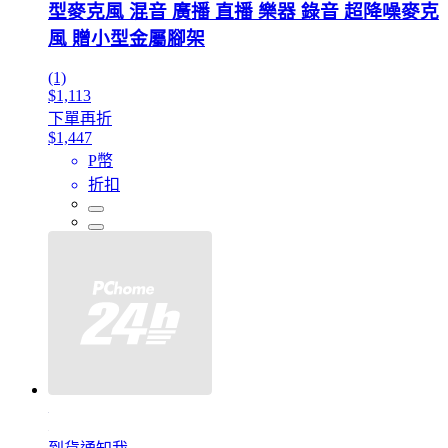
型麥克風 混音 廣播 直播 樂器 錄音 超降噪麥克
風 贈小型金屬腳架
(1)
$1,113
下單再折
$1,447
P幣
折扣