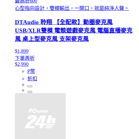
最高折600
心型指向設計，雙模輸出，一開口，就是純淨人聲。
DTAudio 聆翔 【全配款】動圈麥克風
USB/XLR雙模 電競遊戲麥克風 電腦直播麥克
風 桌上型麥克風 支架麥克風
$1,899
下單再折
$2,990
P幣
折扣