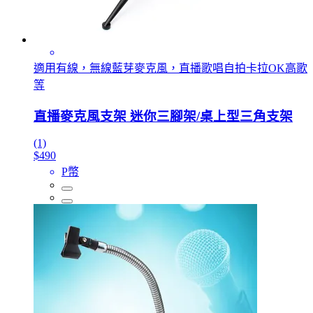
適用有線，無線藍芽麥克風，直播歌唱自拍卡拉OK高歌
等
直播麥克風支架 迷你三腳架/桌上型三角支架
(1)
$490
P幣