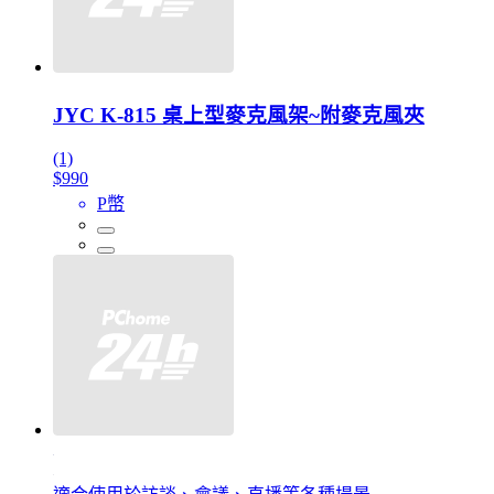
JYC K-815 桌上型麥克風架~附麥克風夾
(1)
$990
P幣