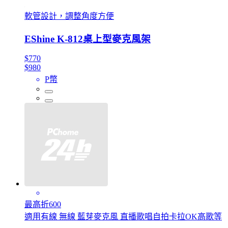
軟管設計，調整角度方便
EShine K-812桌上型麥克風架
$770
$980
P幣
最高折600
適用有線 無線 藍芽麥克風 直播歌唱自拍卡拉OK高歌等