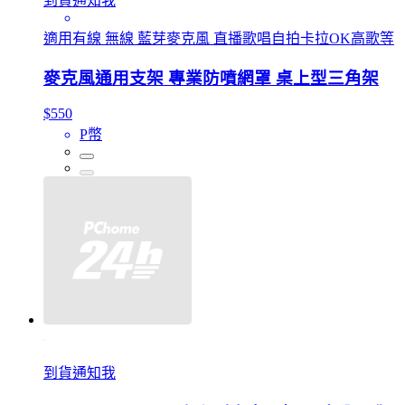
到貨通知我
適用有線 無線 藍芽麥克風 直播歌唱自拍卡拉OK高歌等
麥克風通用支架 專業防噴網罩 桌上型三角架
$550
P幣
到貨通知我