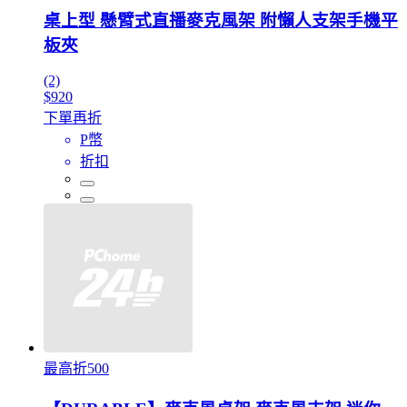
桌上型 懸臂式直播麥克風架 附懶人支架手機平
板夾
(2)
$920
下單再折
P幣
折扣
最高折500