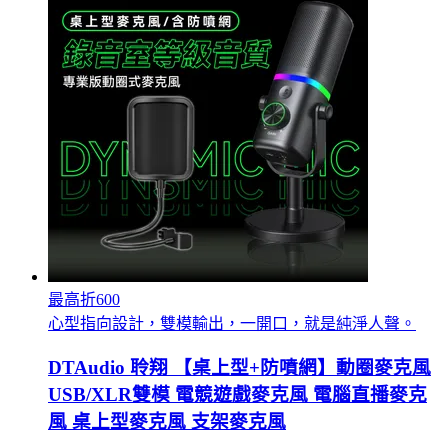
最高折600
心型指向設計，雙模輸出，一開口，就是純淨人聲。
DTAudio 聆翔 【桌上型+防噴網】動圈麥克風
USB/XLR雙模 電競遊戲麥克風 電腦直播麥克
風 桌上型麥克風 支架麥克風