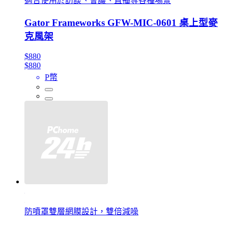
適合使用於訪談、會議、直播等各種場景
Gator Frameworks GFW-MIC-0601 桌上型麥
克風架
$880
$880
P幣
防噴罩雙層網膜設計，雙倍減噪