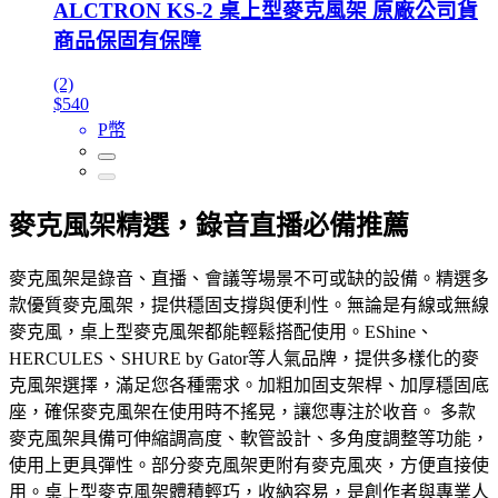
ALCTRON KS-2 桌上型麥克風架 原廠公司貨
商品保固有保障
(2)
$540
P幣
麥克風架精選，錄音直播必備推薦
麥克風架是錄音、直播、會議等場景不可或缺的設備。精選多
款優質麥克風架，提供穩固支撐與便利性。無論是有線或無線
麥克風，桌上型麥克風架都能輕鬆搭配使用。EShine、
HERCULES、SHURE by Gator等人氣品牌，提供多樣化的麥
克風架選擇，滿足您各種需求。加粗加固支架桿、加厚穩固底
座，確保麥克風架在使用時不搖晃，讓您專注於收音。 多款
麥克風架具備可伸縮調高度、軟管設計、多角度調整等功能，
使用上更具彈性。部分麥克風架更附有麥克風夾，方便直接使
用。桌上型麥克風架體積輕巧，收納容易，是創作者與專業人