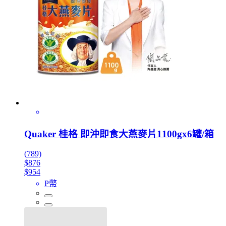
Quaker 桂格 即沖即食大燕麥片1100gx6罐/箱
(789)
$876
$954
P幣