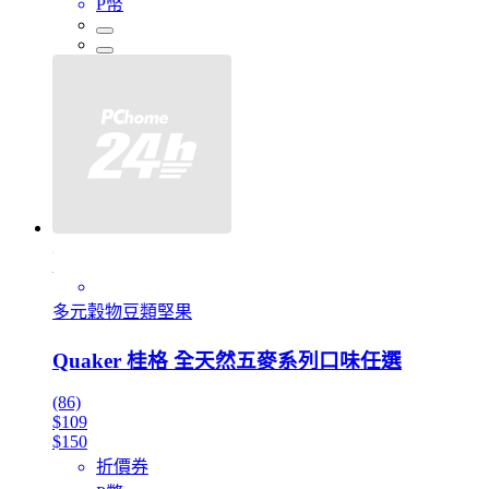
P幣
多元穀物豆類堅果
Quaker 桂格 全天然五麥系列口味任選
(86)
$109
$150
折價券