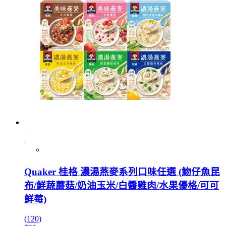
Quaker 桂格 濃湯燕麥系列口味任選 (魩仔魚昆
布/鮮蔬蘑菇/奶油玉米/白醬雞肉/水果優格/可可
鮮莓)
(120)