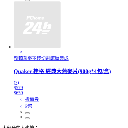
整顆燕麥不經切割輾壓製成
Quaker 桂格 經典大燕麥片(900g*4包/盒)
(7)
$579
$659
折價券
P幣
大部分的人也搜：