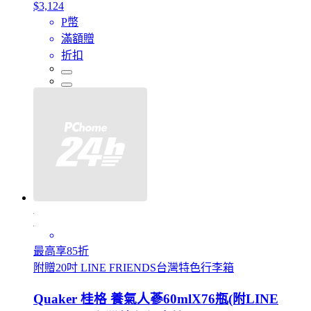
$3,124
P幣
滿額贈
折扣
最高享85折
附贈20吋 LINE FRIENDS台灣特色行李箱
Quaker 桂格 養氣人蔘60mlX76瓶(附LINE