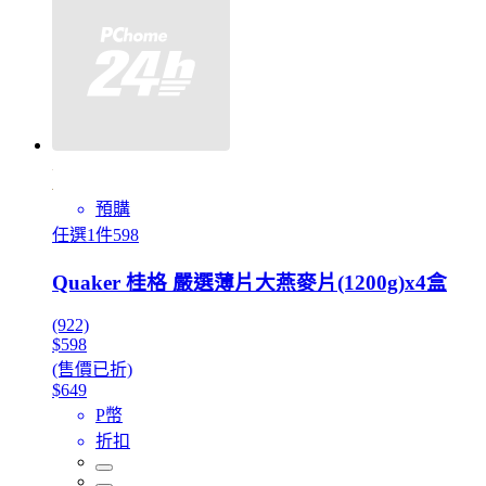
預購
任選1件598
Quaker 桂格 嚴選薄片大燕麥片(1200g)x4盒
(922)
$598
(售價已折)
$649
P幣
折扣