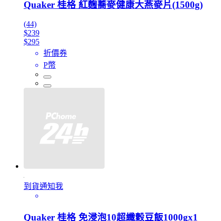
Quaker 桂格 紅麴蕎麥健康大燕麥片(1500g)
(44)
$239
$295
折價券
P幣
到貨通知我
Quaker 桂格 免浸泡10超纖穀豆飯1000gx1