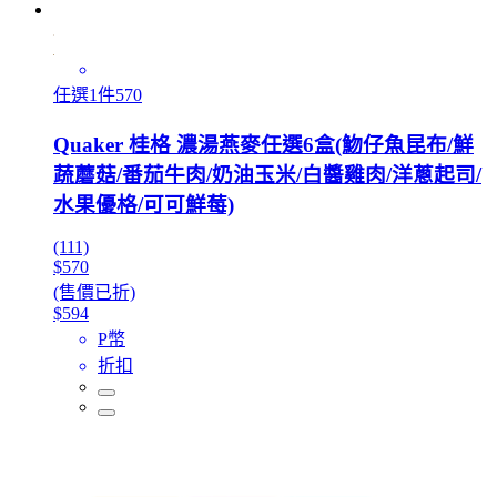
任選1件570
Quaker 桂格 濃湯燕麥任選6盒(魩仔魚昆布/鮮
蔬蘑菇/番茄牛肉/奶油玉米/白醬雞肉/洋蔥起司/
水果優格/可可鮮莓)
(111)
$570
(售價已折)
$594
P幣
折扣