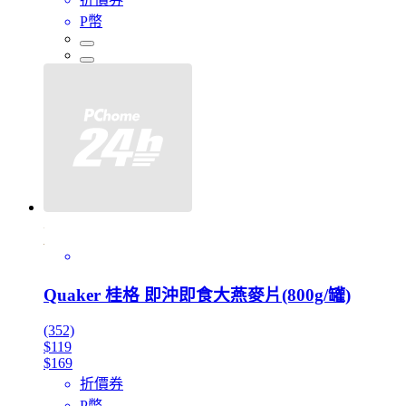
P幣
Quaker 桂格 即沖即食大燕麥片(800g/罐)
(352)
$119
$169
折價券
P幣