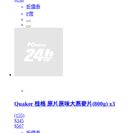
折價券
P幣
Quaker 桂格 原片原味大燕麥片(800g) x3
(155)
$345
$507
折價券