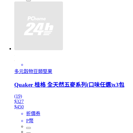
多元穀物豆類堅果
Quaker 桂格 全天然五麥系列(口味任選)x3包
(19)
$327
$450
折價券
P幣