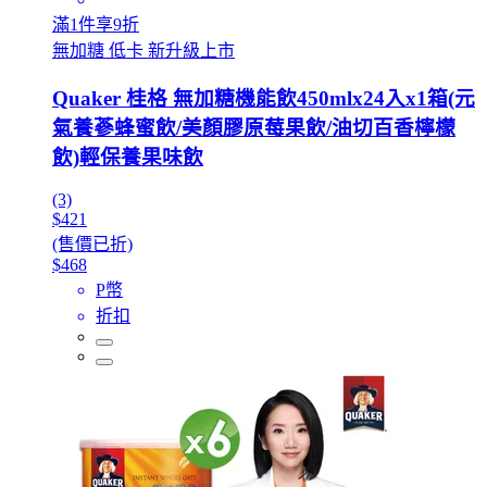
滿1件享9折
無加糖 低卡 新升級上市
Quaker 桂格 無加糖機能飲450mlx24入x1箱(元
氣養蔘蜂蜜飲/美顏膠原莓果飲/油切百香檸檬
飲)輕保養果味飲
(3)
$421
(售價已折)
$468
P幣
折扣