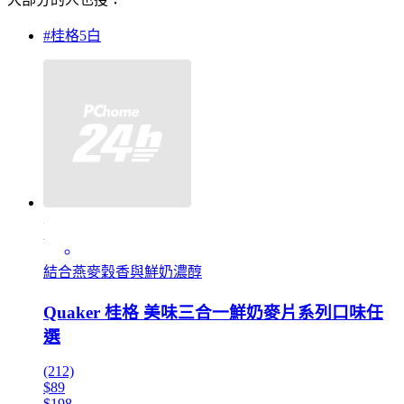
#桂格5白
結合燕麥穀香與鮮奶濃醇
Quaker 桂格 美味三合一鮮奶麥片系列口味任
選
(212)
$89
$198