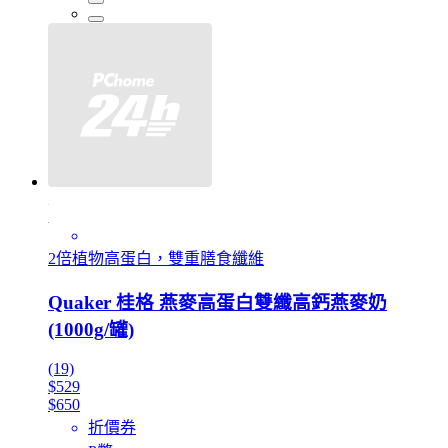
2倍植物高蛋白，雙重膳食纖維
Quaker 桂格 燕麥高蛋白雙纖高鈣燕麥奶
(1000g/罐)
(19)
$529
$650
折價券