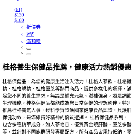
(61)
$139
$180
折價券
P幣
滿額贈
桂格養生保健品推薦，健康活力熱銷優惠
桂格保健品，為您的健康生活注入活力！桂格人蔘飲、桂格雞
精、桂格蜆精、桂格靈芝等熱門商品，提供多樣化的選擇，滿
足您不同的養生需求。無論是補充元氣、滋補強身，還是調節
生理機能，桂格保健品都能成為您日常保健的理想夥伴。特別
推薦桂格養氣人蔘，經科學實證獲國家健康食品認證，具護肝
保健功效，是您維持好精神的優質選擇。 桂格保健品系列，
包含多種精華成分，如人蔘皂苷、優質黃金蜆肝醣、靈芝多醣
等，並針對不同族群研發專屬配方。所有產品皆秉持低鈉、零