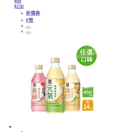
$99
$150
折價券
P幣