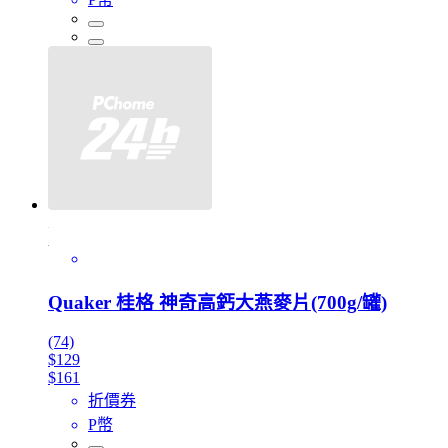
Quaker 桂格 神奇高鈣大燕麥片(700g/罐)
(74)
$129
$161
折價券
P幣