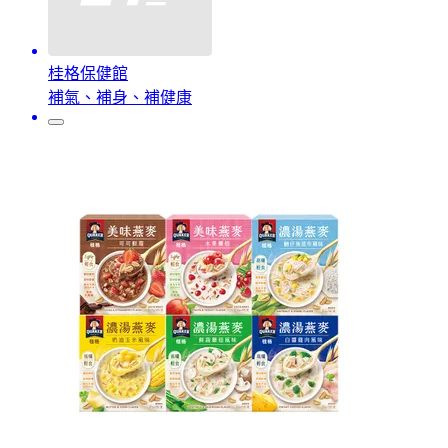
桂格保健館
補氣、補身、補健康