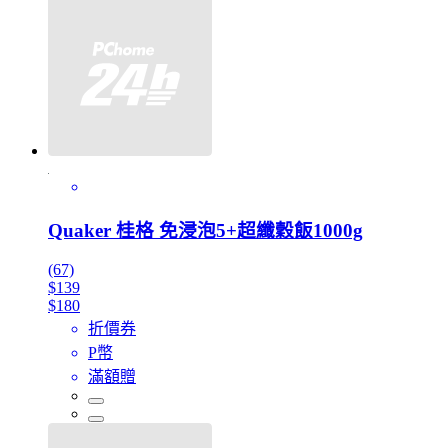
Quaker 桂格 免浸泡5+超纖穀飯1000g
(67)
$139
$180
折價券
P幣
滿額贈