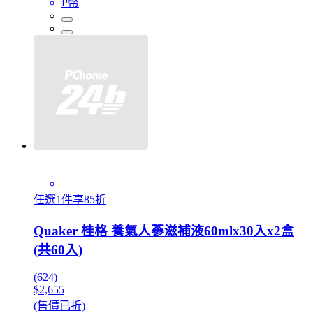
P幣
任選1件享85折
Quaker 桂格 養氣人蔘滋補液60mlx30入x2盒
(共60入)
(624)
$2,655
(售價已折)