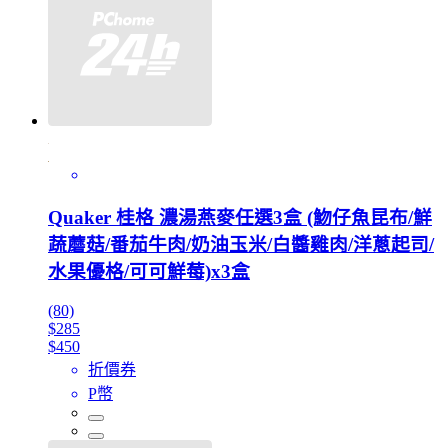
Quaker 桂格 濃湯燕麥任選3盒 (魩仔魚昆布/鮮
蔬蘑菇/番茄牛肉/奶油玉米/白醬雞肉/洋蔥起司/
水果優格/可可鮮莓)x3盒
(80)
$285
$450
折價券
P幣