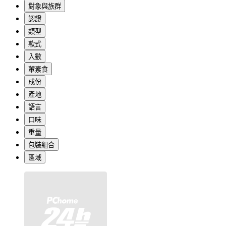
對象與族群
認證
類型
款式
入數
葷素食
成份
產地
語言
口味
重量
包裝組合
區域