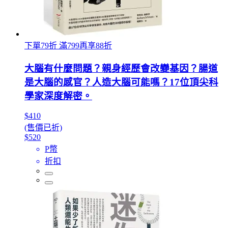
下單79折 滿799再享88折
大腦有什麼問題？親身經歷會改變基因？腸道
是大腦的感官？人造大腦可能嗎？17位頂尖科
學家深度解密。
$410
(售價已折)
$520
P幣
折扣