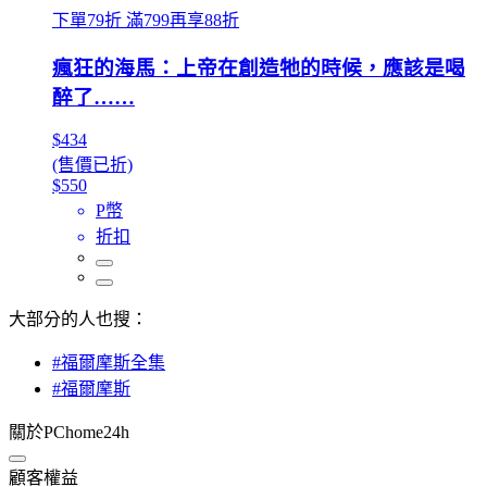
下單79折 滿799再享88折
瘋狂的海馬：上帝在創造牠的時候，應該是喝
醉了……
$434
(售價已折)
$550
P幣
折扣
大部分的人也搜：
#福爾摩斯全集
#福爾摩斯
關於PChome24h
顧客權益