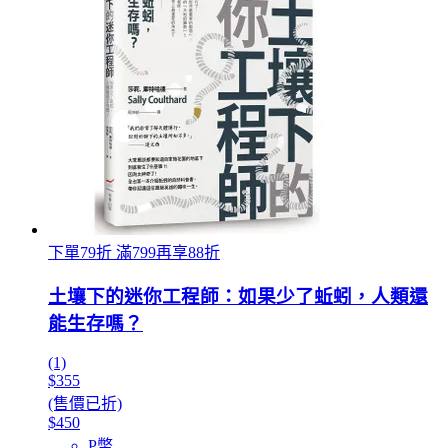
下單79折 滿799再享88折
土壤下的迷你工程師：如果少了蚯蚓，人類還
能生存嗎？
(1)
$355
(售價已折)
$450
P幣