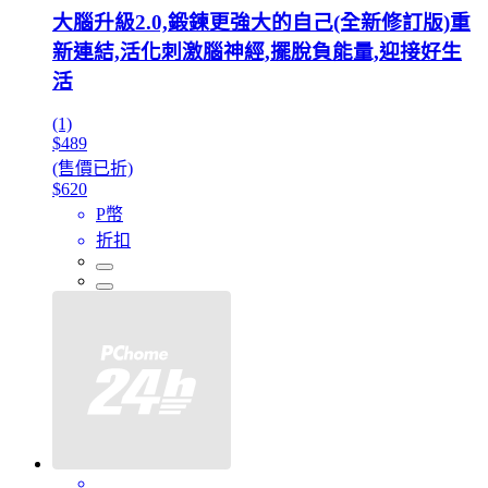
大腦升級2.0,鍛鍊更強大的自己(全新修訂版)重
新連結,活化刺激腦神經,擺脫負能量,迎接好生
活
(1)
$489
(售價已折)
$620
P幣
折扣