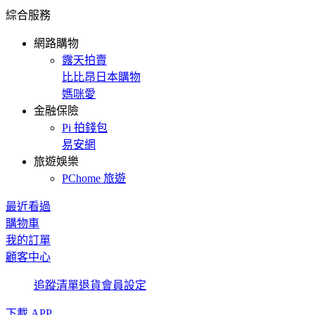
綜合服務
網路購物
露天拍賣
比比昂日本購物
媽咪愛
金融保險
Pi 拍錢包
易安網
旅遊娛樂
PChome 旅遊
最近看過
購物車
我的訂單
顧客中心
追蹤清單
退貨
會員設定
下載 APP