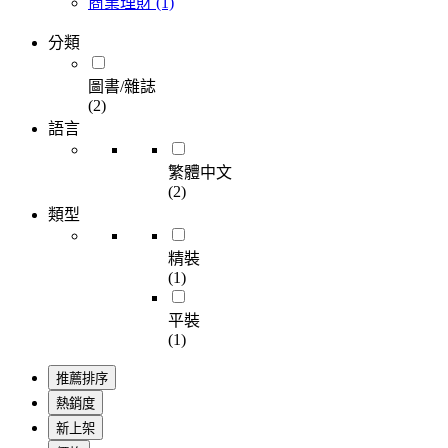
商業理財
(1)
分類
圖書/雜誌
(2)
語言
繁體中文
(2)
類型
精裝
(1)
平裝
(1)
推薦排序
熱銷度
新上架