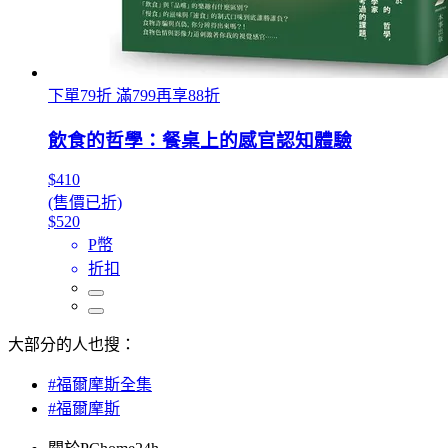
下單79折 滿799再享88折
飲食的哲學：餐桌上的感官認知體驗
$410
(售價已折)
$520
P幣
折扣
大部分的人也搜：
#福爾摩斯全集
#福爾摩斯