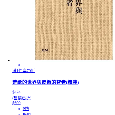
滿1件享79折
荒誕的世界與反叛的智者(精裝)
$474
(售價已折)
$600
P幣
折扣