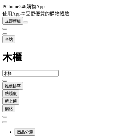
PChome24h購物App
使用App享受更優質的購物體驗
立即體驗
全站
木櫃
推薦排序
熱銷度
新上架
價格
商品分類