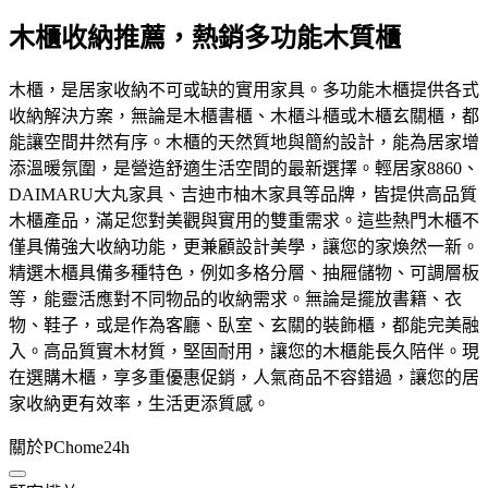
木櫃收納推薦，熱銷多功能木質櫃
木櫃，是居家收納不可或缺的實用家具。多功能木櫃提供各式
收納解決方案，無論是木櫃書櫃、木櫃斗櫃或木櫃玄關櫃，都
能讓空間井然有序。木櫃的天然質地與簡約設計，能為居家增
添溫暖氛圍，是營造舒適生活空間的最新選擇。輕居家8860、
DAIMARU大丸家具、吉迪市柚木家具等品牌，皆提供高品質
木櫃產品，滿足您對美觀與實用的雙重需求。這些熱門木櫃不
僅具備強大收納功能，更兼顧設計美學，讓您的家煥然一新。
精選木櫃具備多種特色，例如多格分層、抽屜儲物、可調層板
等，能靈活應對不同物品的收納需求。無論是擺放書籍、衣
物、鞋子，或是作為客廳、臥室、玄關的裝飾櫃，都能完美融
入。高品質實木材質，堅固耐用，讓您的木櫃能長久陪伴。現
在選購木櫃，享多重優惠促銷，人氣商品不容錯過，讓您的居
家收納更有效率，生活更添質感。
關於PChome24h