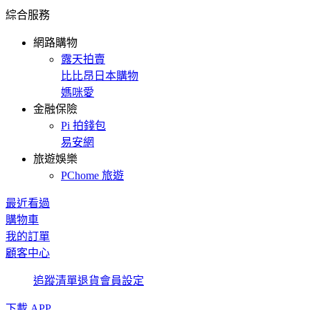
綜合服務
網路購物
露天拍賣
比比昂日本購物
媽咪愛
金融保險
Pi 拍錢包
易安網
旅遊娛樂
PChome 旅遊
最近看過
購物車
我的訂單
顧客中心
追蹤清單
退貨
會員設定
下載 APP