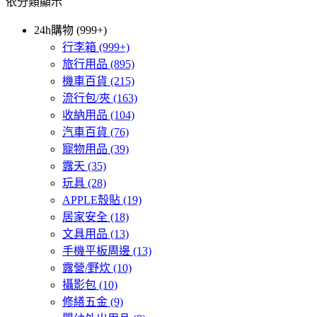
依分類顯示
24h購物 (999+)
行李箱
(999+)
旅行用品
(895)
機車百貨
(215)
流行包/夾
(163)
收納用品
(104)
汽車百貨
(76)
寵物用品
(39)
露天
(35)
玩具
(28)
APPLE殼貼
(19)
居家安全
(18)
文具用品
(13)
手機平板周邊
(13)
露營/野炊
(10)
攝影包
(10)
修繕五金
(9)