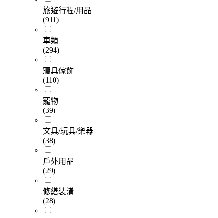
旅遊行程/用品
(911)
車類
(294)
寢具傢飾
(110)
寵物
(39)
文具/玩具/樂器
(38)
戶外用品
(29)
修繕裝潢
(28)