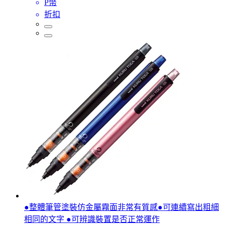
P幣
折扣
●整體筆管塗裝仿金屬霧面非常有質感●可連續寫出粗細
相同的文字 ●可辨識裝置是否正常運作