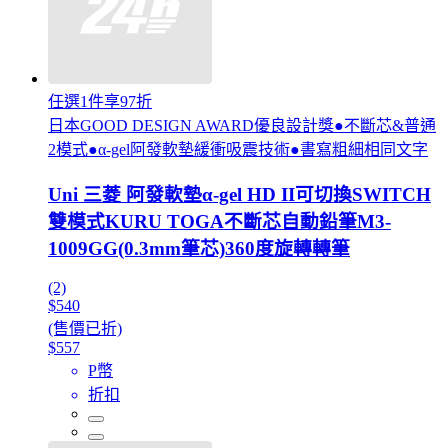
任選1件享97折
日本GOOD DESIGN AWARD優良設計獎●不斷芯&普通
2模式●α-gel阿發軟墊緩衝吸震技術●書寫粗細相同文字
Uni 三菱 阿發軟墊α-gel HD II可切換SWITCH
雙模式KURU TOGA不斷芯自動鉛筆M3-
1009GG(0.3mm筆芯)360度旋轉轉筆
(2)
$540
(售價已折)
$557
P幣
折扣