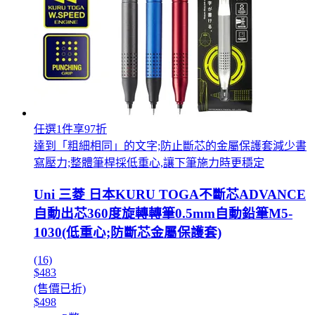
任選1件享97折
達到「粗細相同」的文字;防止斷芯的金屬保護套減少書
寫壓力;整體筆桿採低重心,讓下筆施力時更穩定
Uni 三菱 日本KURU TOGA不斷芯ADVANCE
自動出芯360度旋轉轉筆0.5mm自動鉛筆M5-
1030(低重心;防斷芯金屬保護套)
(16)
$483
(售價已折)
$498