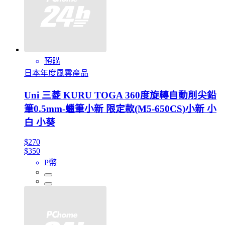
預購
日本年度風雲產品
Uni 三菱 KURU TOGA 360度旋轉自動削尖鉛
筆0.5mm-蠟筆小新 限定款(M5-650CS)小新 小
白 小葵
$270
$350
P幣