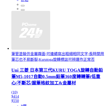
筆管塗裝仿金屬霧面;可連續寫出粗細相同文字;長時間用
筆芯也不易斷裂;Kurutoga旋轉標誌可辨運作正常否
Uni 三菱 日本第三代KURU TOGA旋轉自動鉛
筆M5-1017自動0.5mm鉛筆360度轉轉筆(低重
心/不斷芯/握筆格紋加工&金屬材
(10)
$414
$550