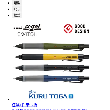
類型
尺寸
款式
任選1件享97折