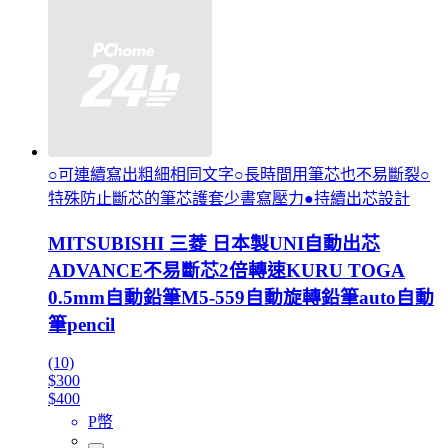
○可連續寫出粗細相同文字○長時間用筆芯也不易斷裂○
特殊防止斷芯的筆芯護套少書寫壓力●持續出芯設計
MITSUBISHI 三菱 日本製UNI自動出芯
ADVANCE不易斷芯2倍轉速KURU TOGA
0.5mm自動鉛筆M5-559自動旋轉鉛筆auto自動
筆pencil
(10)
$300
$400
P幣