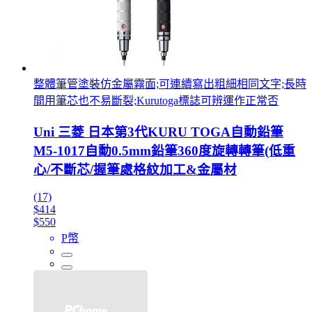
整體筆管塗裝仿金屬霧面;可連續寫出粗細相同文字;長時
間用筆芯也不易斷裂;Kurutoga標誌可辨運作正常否
Uni 三菱 日本第3代KURU TOGA自動鉛筆
M5-1017自動0.5mm鉛筆360度旋轉轉筆(低重
心/不斷芯/握筆處格紋加工&金屬材
(17)
$414
$550
P幣