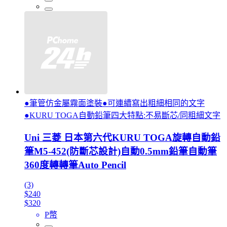
●筆管仿金屬霧面塗裝●可連續寫出粗細相同的文字
●KURU TOGA自動鉛筆四大特點:不易斷芯/同粗細文字
Uni 三菱 日本第六代KURU TOGA旋轉自動鉛
筆M5-452(防斷芯設計)自動0.5mm鉛筆自動筆
360度轉轉筆Auto Pencil
(3)
$240
$320
P幣