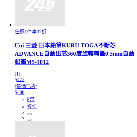
任選1件享97折
Uni 三菱 日本鉛筆KURU TOGA不斷芯
ADVANCE自動出芯360度旋轉轉筆0.5mm自動
鉛筆M5-1012
(1)
$473
(售價已折)
$488
P幣
折扣