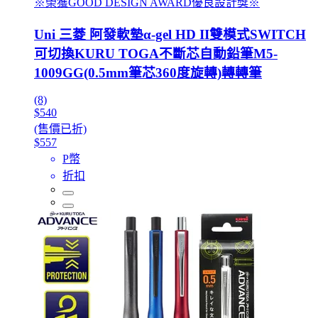
※榮獲GOOD DESIGN AWARD優良設計獎※
Uni 三菱 阿發軟墊α-gel HD II雙模式SWITCH
可切換KURU TOGA不斷芯自動鉛筆M5-
1009GG(0.5mm筆芯360度旋轉)轉轉筆
(8)
$540
(售價已折)
$557
P幣
折扣