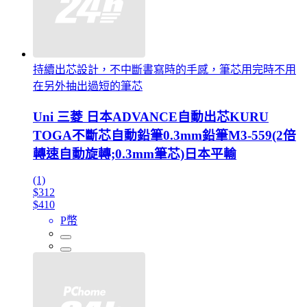
持續出芯設計，不中斷書寫時的手感，筆芯用完時不用
在另外抽出過短的筆芯
Uni 三菱 日本ADVANCE自動出芯KURU
TOGA不斷芯自動鉛筆0.3mm鉛筆M3-559(2倍
轉速自動旋轉;0.3mm筆芯)日本平輸
(1)
$312
$410
P幣