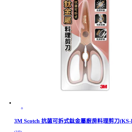
3M Scotch 抗菌可拆式鈦金屬廚房料理剪刀(KS-