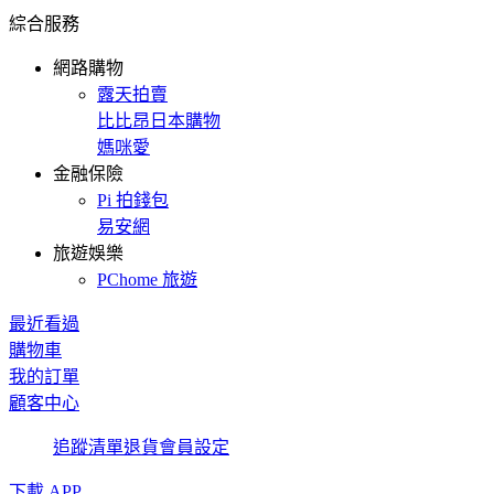
綜合服務
網路購物
露天拍賣
比比昂日本購物
媽咪愛
金融保險
Pi 拍錢包
易安網
旅遊娛樂
PChome 旅遊
最近看過
購物車
我的訂單
顧客中心
追蹤清單
退貨
會員設定
下載 APP