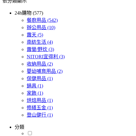
依分類顯示
24h購物 (577)
餐廚用品
(542)
辦公用品
(10)
露天
(5)
南紡生活
(4)
露營/野炊
(3)
NITORI宜得利
(3)
收納用品
(2)
嬰幼哺育用品
(2)
保健用品
(1)
鍋具
(1)
家飾
(1)
烘焙用品
(1)
修繕五金
(1)
登山健行
(1)
分類