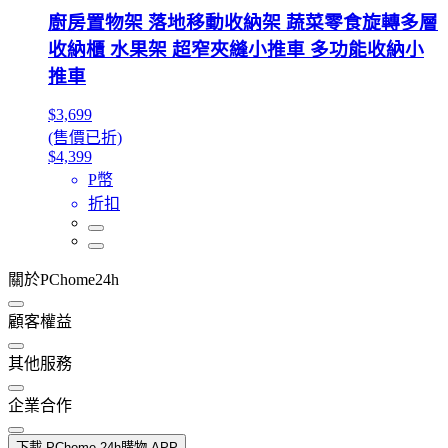
廚房置物架 落地移動收納架 蔬菜零食旋轉多層
收納櫃 水果架 超窄夾縫小推車 多功能收納小
推車
$3,699
(售價已折)
$4,399
P幣
折扣
關於PChome24h
顧客權益
其他服務
企業合作
下載 PChome 24h購物 APP