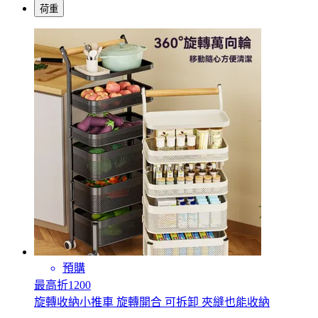
荷重
預購
最高折1200
旋轉收納小推車 旋轉開合 可拆卸 夾縫也能收納