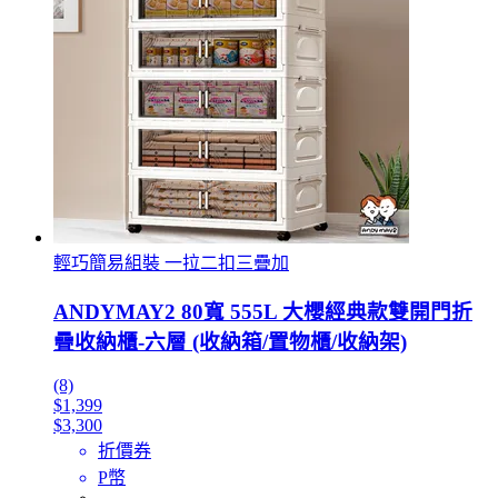
輕巧簡易組裝 一拉二扣三疊加
ANDYMAY2 80寬 555L 大櫻經典款雙開門折
疊收納櫃-六層 (收納箱/置物櫃/收納架)
(8)
$1,399
$3,300
折價券
P幣