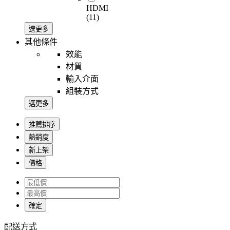
HDMI
(11)
選更多
其他條件
效能
材質
輸入介面
組裝方式
選更多
推薦排序
熱銷度
新上架
價格
確定
配送方式