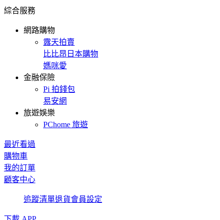
綜合服務
網路購物
露天拍賣
比比昂日本購物
媽咪愛
金融保險
Pi 拍錢包
易安網
旅遊娛樂
PChome 旅遊
最近看過
購物車
我的訂單
顧客中心
追蹤清單
退貨
會員設定
下載 APP