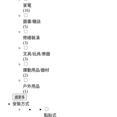
家電
(16)
圖書/雜誌
(5)
修繕裝潢
(3)
文具/玩具/樂器
(3)
運動用品/器材
(2)
戶外用品
(1)
選更多
安裝方式
黏貼式