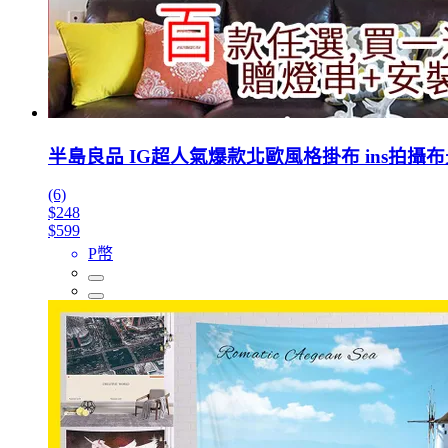
半島良品 IG超人氣爆款北歐風格掛布 ins拍攝布
(6)
$248
$599
P幣