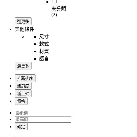
未分類
(2)
選更多
其他條件
尺寸
款式
材質
語言
選更多
推薦排序
熱銷度
新上架
價格
確定