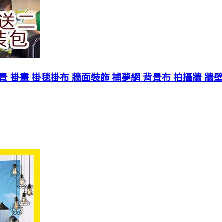
景 掛畫 掛毯掛布 牆面裝飾 捕夢網 背景布 拍攝牆 牆