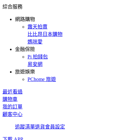
綜合服務
網路購物
露天拍賣
比比昂日本購物
媽咪愛
金融保險
Pi 拍錢包
易安網
旅遊娛樂
PChome 旅遊
最近看過
購物車
我的訂單
顧客中心
追蹤清單
退貨
會員設定
下載 APP