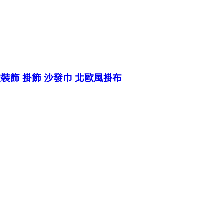
壁裝飾 掛飾 沙發巾 北歐風掛布