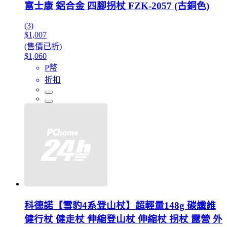
富士康 鋁合金 四腳拐杖 FZK-2057 (古銅色)
(3)
$1,007
(售價已折)
$1,060
P幣
折扣
科德諾【雪豹4系登山杖】超輕量148g 碳纖維
健行杖 健走杖 伸縮登山杖 伸縮杖 拐杖 露營 外