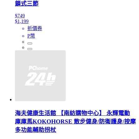
鎖式三節
$749
$1,199
折價券
P幣
海夫健康生活館 【南紡購物中心】 永輝電動
庫庫馬KOKOHORSE 散步健身/防衛護身/按摩
多功能輔助拐杖