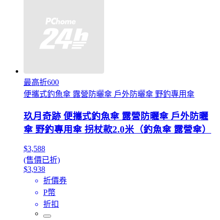
最高折600
便攜式釣魚傘 露營防曬傘 戶外防曬傘 野釣專用傘
玖月奇跡 便攜式釣魚傘 露營防曬傘 戶外防曬
傘 野釣專用傘 拐杖款2.0米（釣魚傘 露營傘）
$3,588
(售價已折)
$3,938
折價券
P幣
折扣