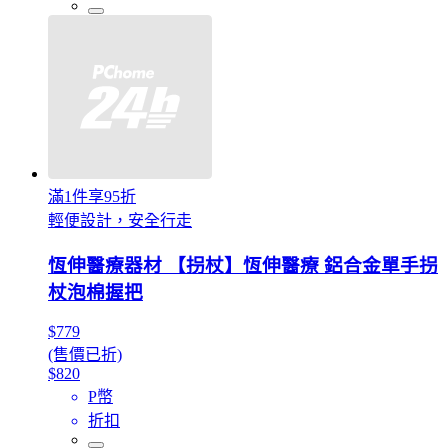
滿1件享95折
輕便設計，安全行走
恆伸醫療器材 【拐杖】恆伸醫療 鋁合金單手拐
杖泡棉握把
$779
(售價已折)
$820
P幣
折扣