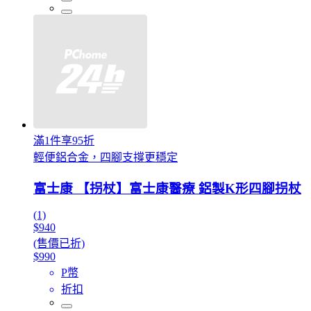
滿1件享95折
輕便鋁合金，四腳支撐更穩定
富士康 【拐杖】富士康醫療 鋁製K形四腳拐杖
(1)
$940
(售價已折)
$990
P幣
折扣