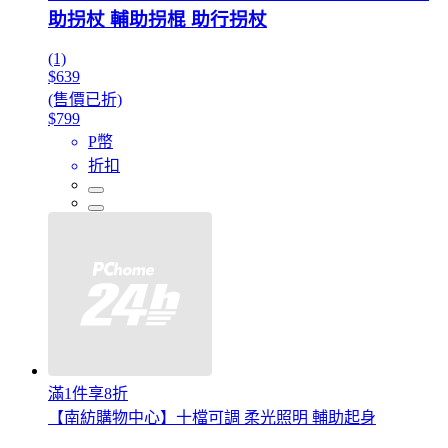
助拐杖 輔助拐棍 助行拐杖
(1)
$639
(售價已折)
$799
P幣
折扣
滿1件享8折
【南紡購物中心】十檔可調 柔光照明 輔助起身