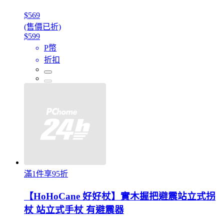
$569
(售價已折)
$599
P幣
折扣
滿1件享95折
【HoHoCane 好好杖】實木握把避震站立式拐
杖 站立式手杖 有避震器