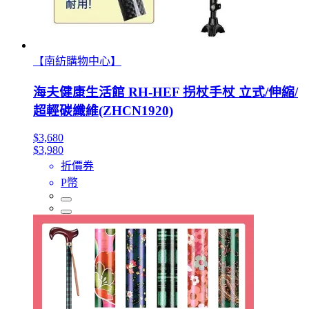
【南紡購物中心】
海夫健康生活館 RH-HEF 拐杖手杖 立式/伸縮/
超輕碳纖維(ZHCN1920)
$3,680
$3,980
折價券
P幣