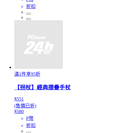
折扣
滿1件享95折
【拐杖】經典摺疊手杖
$551
(售價已折)
$580
P幣
折扣