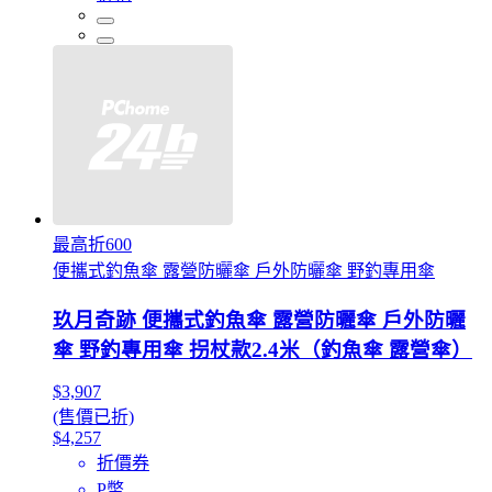
最高折600
便攜式釣魚傘 露營防曬傘 戶外防曬傘 野釣專用傘
玖月奇跡 便攜式釣魚傘 露營防曬傘 戶外防曬
傘 野釣專用傘 拐杖款2.4米（釣魚傘 露營傘）
$3,907
(售價已折)
$4,257
折價券
P幣