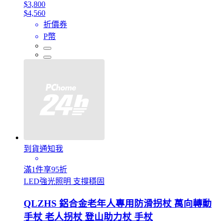
$3,800
$4,560
折價券
P幣
到貨通知我
滿1件享95折
LED強光照明 支撐穩固
QLZHS 鋁合金老年人專用防滑拐杖 萬向轉動
手杖 老人拐杖 登山助力杖 手杖