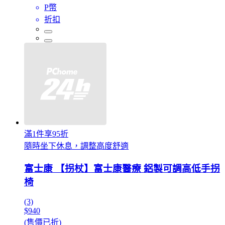
P幣
折扣
滿1件享95折
隨時坐下休息，調整高度舒適
富士康 【拐杖】富士康醫療 鋁製可調高低手拐
椅
(3)
$940
(售價已折)