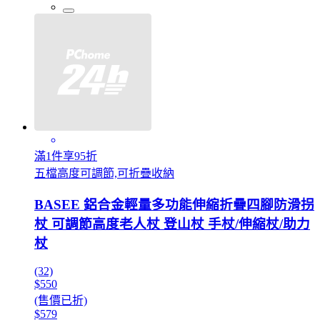
滿1件享95折
五檔高度可調節,可折疊收納
BASEE 鋁合金輕量多功能伸縮折疊四腳防滑拐
杖 可調節高度老人杖 登山杖 手杖/伸縮杖/助力
杖
(32)
$550
(售價已折)
$579