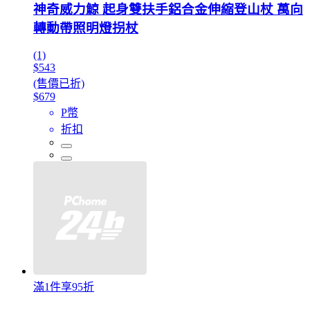
神奇威力鯨 起身雙扶手鋁合金伸縮登山杖 萬向
轉動帶照明燈拐杖
(1)
$543
(售價已折)
$679
P幣
折扣
滿1件享95折