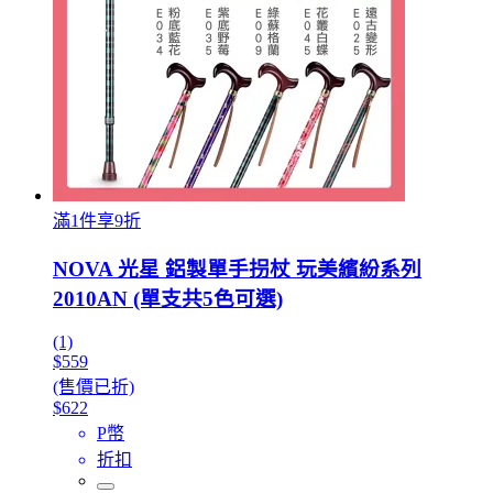
滿1件享9折
NOVA 光星 鋁製單手拐杖 玩美繽紛系列
2010AN (單支共5色可選)
(1)
$559
(售價已折)
$622
P幣
折扣