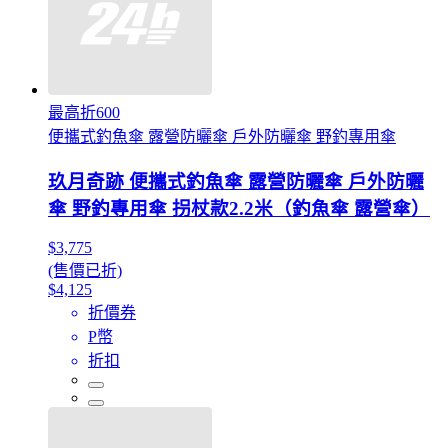
最高折600
便攜式釣魚傘 露營防曬傘 戶外防曬傘 野釣專用傘
玖月奇跡 便攜式釣魚傘 露營防曬傘 戶外防曬
傘 野釣專用傘 拐杖款2.2米（釣魚傘 露營傘）
$3,775
(售價已折)
$4,125
折價券
P幣
折扣