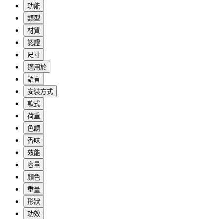
功能
類型
材質
認證
尺寸
適用於
語言
安裝方式
款式
荷重
色調
香味
效能
容量
顏色
重量
形狀
功效