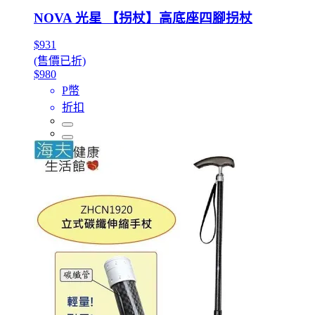
NOVA 光星 【拐杖】高底座四腳拐杖
$931
(售價已折)
$980
P幣
折扣