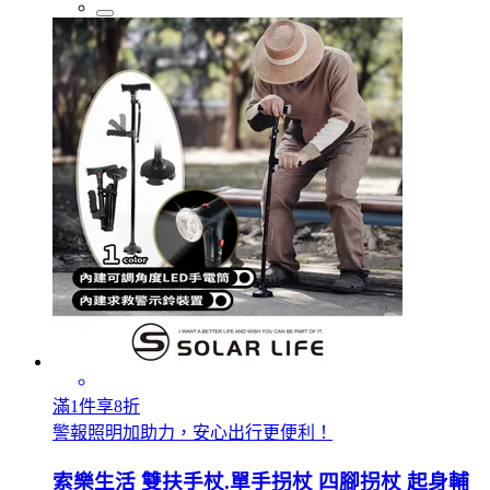
滿1件享8折
警報照明加助力，安心出行更便利！
索樂生活 雙扶手杖.單手拐杖 四腳拐杖 起身輔