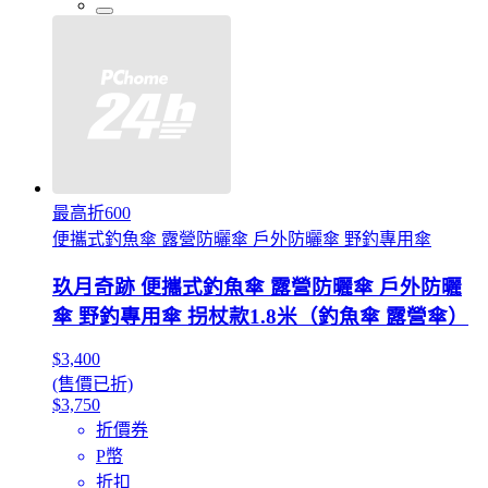
最高折600
便攜式釣魚傘 露營防曬傘 戶外防曬傘 野釣專用傘
玖月奇跡 便攜式釣魚傘 露營防曬傘 戶外防曬
傘 野釣專用傘 拐杖款1.8米（釣魚傘 露營傘）
$3,400
(售價已折)
$3,750
折價券
P幣
折扣