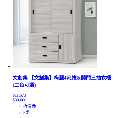
文創集 【文創集】梅麗4尺推&開門三抽衣櫃
(二色可選)
$11,673
$30,000
折價券
P幣