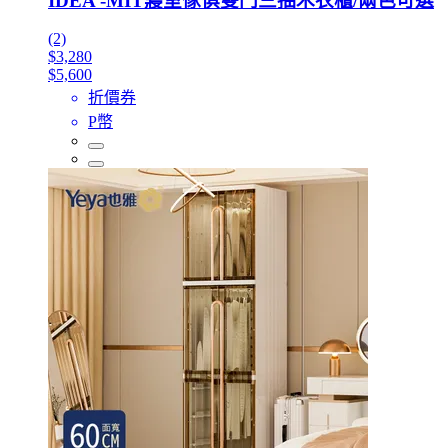
IDEA -MIT寢室傢俱雙門三抽木衣櫃/兩色可選
(2)
$3,280
$5,600
折價券
P幣