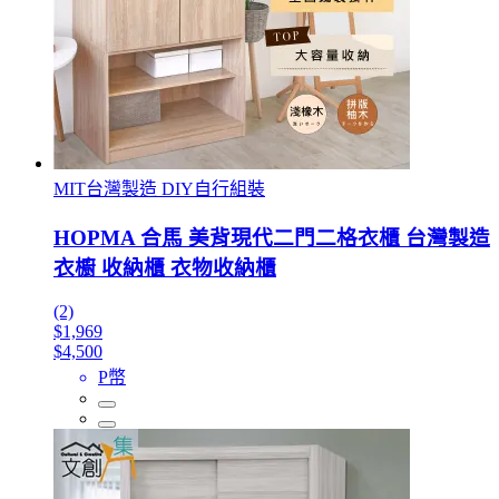
MIT台灣製造 DIY自行組裝
HOPMA 合馬 美背現代二門二格衣櫃 台灣製造
衣櫥 收納櫃 衣物收納櫃
(2)
$1,969
$4,500
P幣