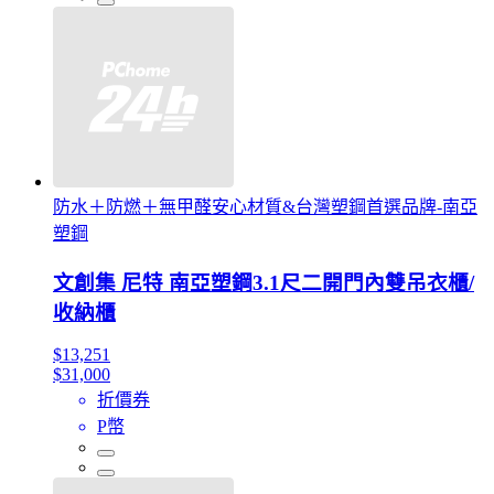
防水＋防燃＋無甲醛安心材質&台灣塑鋼首選品牌-南亞
塑鋼
文創集 尼特 南亞塑鋼3.1尺二開門內雙吊衣櫃/
收納櫃
$13,251
$31,000
折價券
P幣