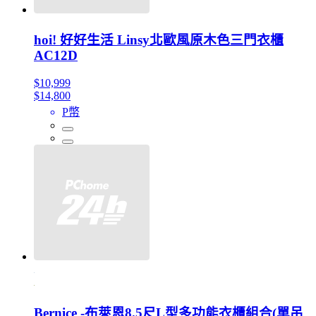
hoi! 好好生活 Linsy北歐風原木色三門衣櫃
AC12D
$10,999
$14,800
P幣
Bernice -布萊恩8.5尺L型多功能衣櫃組合(單吊