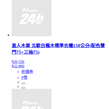
直人木業 北歐白楓木標準衣櫃150公分(配色雙
門75+三抽75)
$20,336
$32,800
折價券
P幣