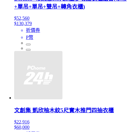
+單吊+單吊+雙吊+轉角衣櫃)
$52,560
$130,379
折價券
P幣
文創集 凱欣柚木紋5尺實木推門四抽衣櫃
$22,916
$60,000