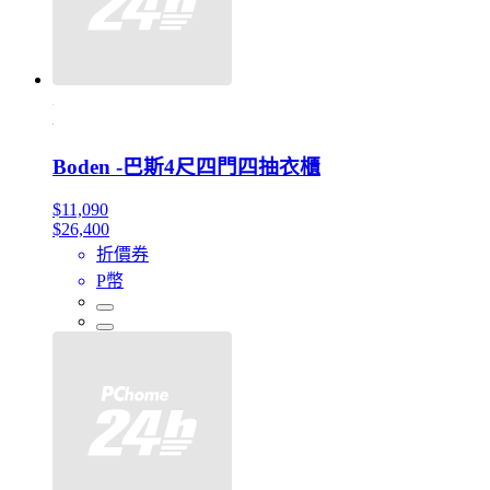
Boden -巴斯4尺四門四抽衣櫃
$11,090
$26,400
折價券
P幣