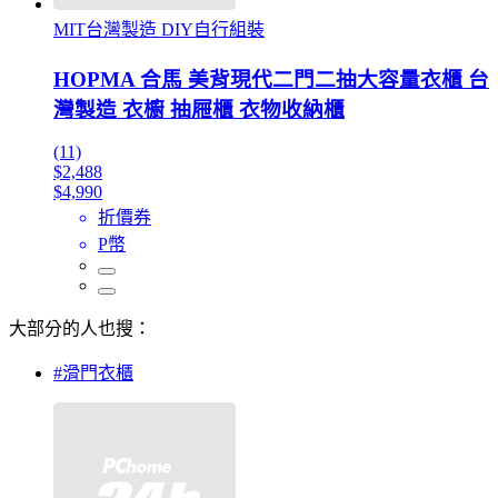
MIT台灣製造 DIY自行組裝
HOPMA 合馬 美背現代二門二抽大容量衣櫃 台
灣製造 衣櫥 抽屜櫃 衣物收納櫃
(11)
$2,488
$4,990
折價券
P幣
大部分的人也搜：
#滑門衣櫃