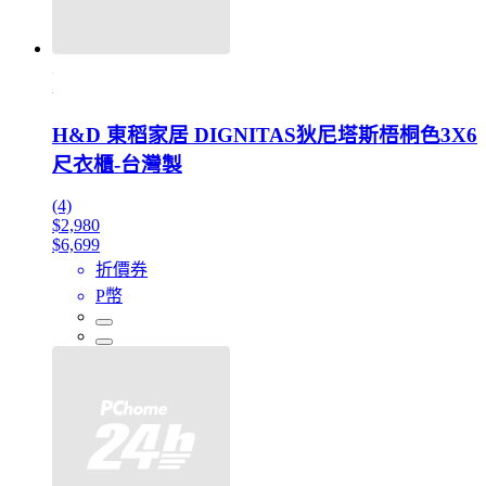
H&D 東稻家居 DIGNITAS狄尼塔斯梧桐色3X6
尺衣櫃-台灣製
(4)
$2,980
$6,699
折價券
P幣