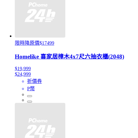
限時降原價$17499
Homelike 喜家居樟木4x7尺六抽衣櫃(2048)
$19,999
$24,999
折價券
P幣