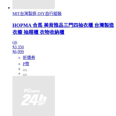
MIT台灣製造 DIY自行組裝
HOPMA 合馬 美背雅品三門四抽衣櫃 台灣製造
衣櫥 抽屜櫃 衣物收納櫃
(4)
$3,350
$6,999
折價券
P幣