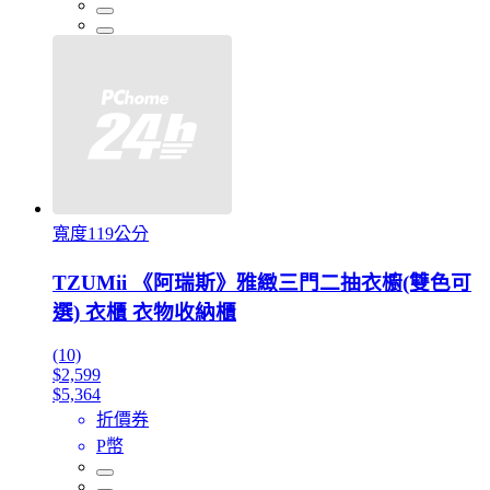
寬度119公分
TZUMii 《阿瑞斯》雅緻三門二抽衣櫥(雙色可
選) 衣櫃 衣物收納櫃
(10)
$2,599
$5,364
折價券
P幣