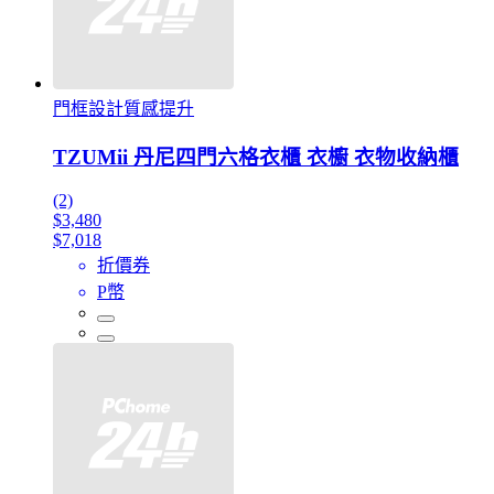
門框設計質感提升
TZUMii 丹尼四門六格衣櫃 衣櫥 衣物收納櫃
(2)
$3,480
$7,018
折價券
P幣