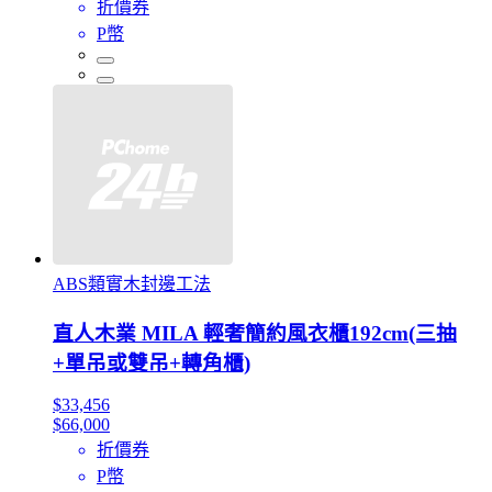
折價券
P幣
ABS類實木封邊工法
直人木業 MILA 輕奢簡約風衣櫃192cm(三抽
+單吊或雙吊+轉角櫃)
$33,456
$66,000
折價券
P幣