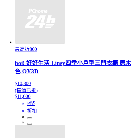
最高折800
hoi! 好好生活 Linsy四季小戶型三門衣櫃 原木
色 OY3D
$10,800
(售價已折)
$11,000
P幣
折扣