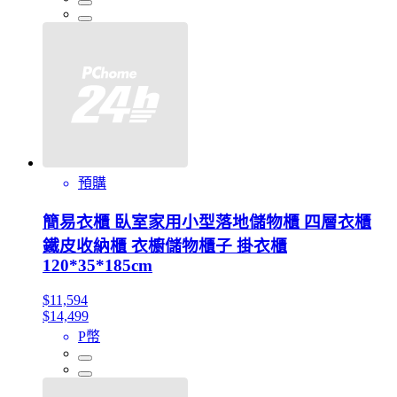
預購
簡易衣櫃 臥室家用小型落地儲物櫃 四層衣櫃
鐵皮收納櫃 衣櫥儲物櫃子 掛衣櫃
120*35*185cm
$11,594
$14,499
P幣