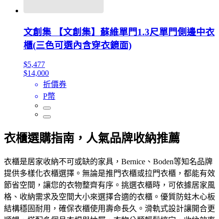
文創集 【文創集】蘇維單門1.3尺單門側邊中衣
櫃(三色可選內含穿衣鏡面)
$5,477
$14,000
折價券
P幣
衣櫃選購指南，人氣品牌收納推薦
衣櫃是居家收納不可或缺的家具，Bernice、Boden等知名品牌
提供多樣化衣櫃選擇。無論是推門衣櫃或拉門衣櫃，都能有效
節省空間，讓您的衣物整齊有序。挑選衣櫃時，可依據居家風
格、收納需求及空間大小來選擇合適的衣櫃。優質防蛀木心板
結構穩固耐用，確保衣櫃使用壽命長久。滑軌式設計讓開合更