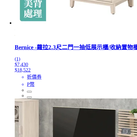
Bernice -蘿拉2.3尺二門一抽低展示櫃/收納置物
(1)
$7,430
$18,522
折價券
P幣