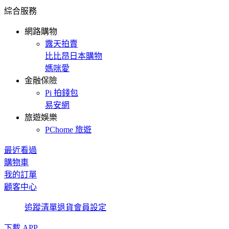
綜合服務
網路購物
露天拍賣
比比昂日本購物
媽咪愛
金融保險
Pi 拍錢包
易安網
旅遊娛樂
PChome 旅遊
最近看過
購物車
我的訂單
顧客中心
追蹤清單
退貨
會員設定
下載 APP