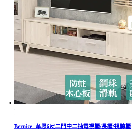
Bernice -韋恩6尺二門中二抽電視櫃/長櫃/視聽櫃