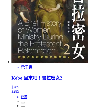
電子書
Kobo 回來吧！書拉密女2
$285
$285
P幣