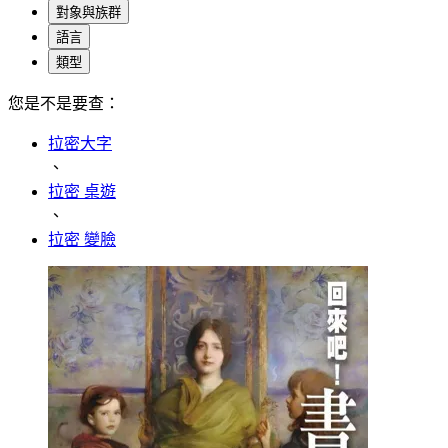
對象與族群
語言
類型
您是不是要查：
拉密大字
、
拉密 桌遊
、
拉密 變臉