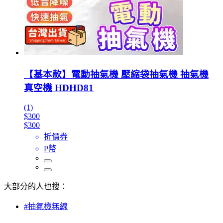
【基本款】電動抽氣機 壓縮袋抽氣機 抽氣機
真空機 HDHD81
(1)
$300
$300
折價券
P幣
大部分的人也搜：
#抽氣機無線