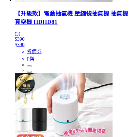
【升級款】電動抽氣機 壓縮袋抽氣機 抽氣機
真空機 HDHD81
(5)
$390
$390
折價券
P幣