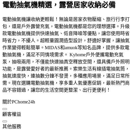
電動抽氣機精選，露營居家收納必備
電動抽氣機讓收納更輕鬆！無論是居家衣物壓縮、旅行行李打
包，還是戶外露營充氣，電動抽氣機都是您的理想選擇。升級
款電動抽氣機提供快速抽氣、低音降噪等優點，讓您使用時省
時省力，不擾人。超輕量圓潤造型設計，舒適好掌握，讓抽氣
作業變得輕鬆簡單。MIDAS和amuok等知名品牌，提供多款電
動抽氣機，滿足不同情境需求。 Kyhome戶外便攜電動充氣
泵，抽吸兩用，不僅能快速抽真空釋放空間，還具備戶外照明
功能，是露營愛好者的最新推薦。索樂生活有線插電抽氣筒，
抽氣速度快，連抽數分鐘不發燙，多種應用場景，滿足日常所
需。現在選購電動抽氣機，享多重人氣優惠促銷，最新熱門商
品不容錯過，讓您的生活空間更整潔、出行更便利！
關於PChome24h
顧客權益
其他服務