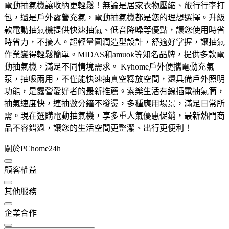
電動抽氣機讓收納更輕鬆！無論是居家衣物壓縮、旅行行李打
包，還是戶外露營充氣，電動抽氣機都是您的理想選擇。升級
款電動抽氣機提供快速抽氣、低音降噪等優點，讓您使用時省
時省力，不擾人。超輕量圓潤造型設計，舒適好掌握，讓抽氣
作業變得輕鬆簡單。MIDAS和amuok等知名品牌，提供多款電
動抽氣機，滿足不同情境需求。 Kyhome戶外便攜電動充氣
泵，抽吸兩用，不僅能快速抽真空釋放空間，還具備戶外照明
功能，是露營愛好者的最新推薦。索樂生活有線插電抽氣筒，
抽氣速度快，連抽數分鐘不發燙，多種應用場景，滿足日常所
需。現在選購電動抽氣機，享多重人氣優惠促銷，最新熱門商
品不容錯過，讓您的生活空間更整潔、出行更便利！
關於PChome24h
顧客權益
其他服務
企業合作