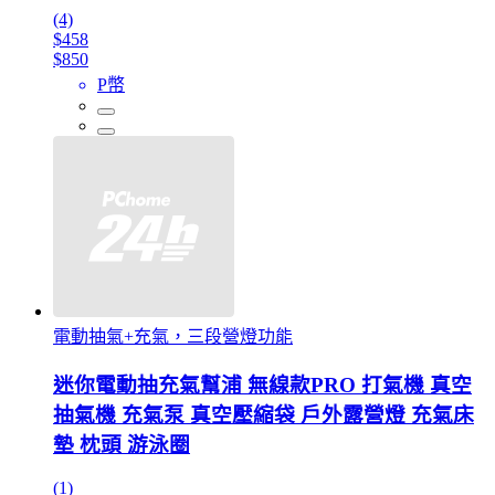
(4)
$458
$850
P幣
電動抽氣+充氣，三段營燈功能
迷你電動抽充氣幫浦 無線款PRO 打氣機 真空
抽氣機 充氣泵 真空壓縮袋 戶外露營燈 充氣床
墊 枕頭 游泳圈
(1)