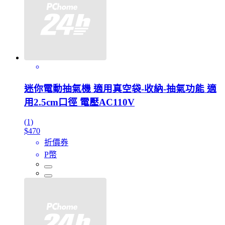
迷你電動抽氣機 適用真空袋-收納-抽氣功能 適
用2.5cm口徑 電壓AC110V
(1)
$470
折價券
P幣