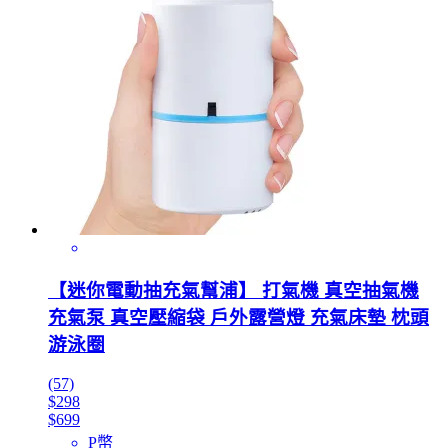
【迷你電動抽充氣幫浦】 打氣機 真空抽氣機
充氣泵 真空壓縮袋 戶外露營燈 充氣床墊 枕頭
游泳圈
(57)
$298
$699
P幣