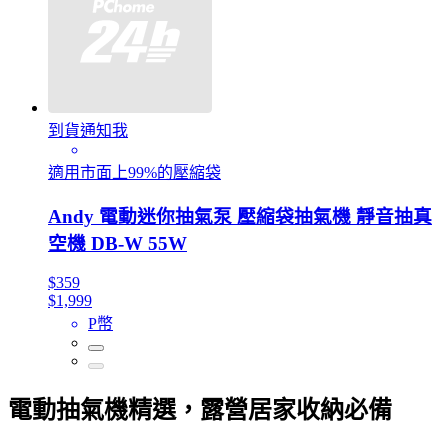
到貨通知我
適用市面上99%的壓縮袋
Andy 電動迷你抽氣泵 壓縮袋抽氣機 靜音抽真
空機 DB-W 55W
$359
$1,999
P幣
電動抽氣機精選，露營居家收納必備