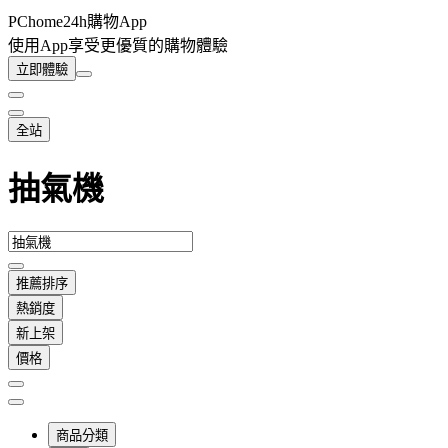
PChome24h購物App
使用App享受更優質的購物體驗
立即體驗
全站
抽氣機
推薦排序
熱銷度
新上架
價格
商品分類