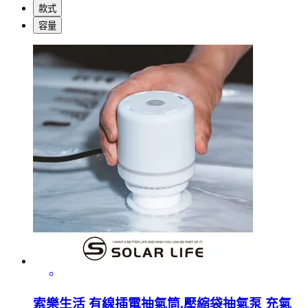
款式
容量
索樂生活 有線插電抽氣筒.壓縮袋抽氣泵 充氣