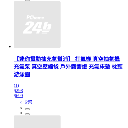
【迷你電動抽充氣幫浦】 打氣機 真空抽氣機
充氣泵 真空壓縮袋 戶外露營燈 充氣床墊 枕頭
游泳圈
(1)
$298
$699
P幣