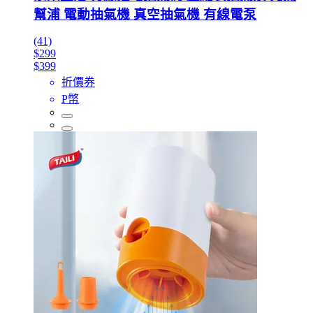
幫浦 電動抽氣機 真空抽氣機 有線電泵
(41)
$299
$399
折價券
P幣