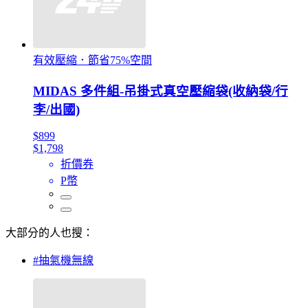
有效壓縮．節省75%空間
MIDAS 多件組-吊掛式真空壓縮袋(收納袋/行
李/出國)
$899
$1,798
折價券
P幣
大部分的人也搜：
#抽氣機無線