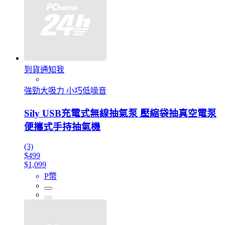
到貨通知我
強勁大吸力 小巧低噪音
Sily USB充電式無線抽氣泵 壓縮袋抽真空電泵
便攜式手持抽氣機
(3)
$499
$1,099
P幣