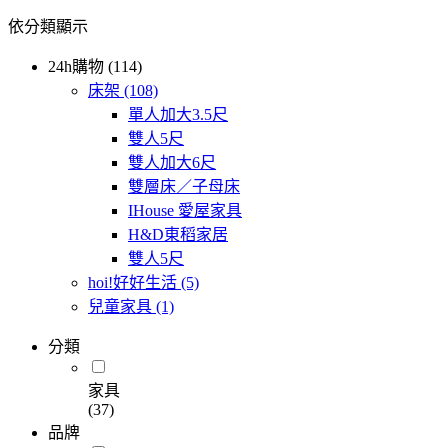
依分類顯示
24h購物 (114)
床架
(108)
單人加大3.5尺
雙人5尺
雙人加大6尺
雙層床／子母床
IHouse 愛屋家具
H&D東稻家居
雙人5尺
hoi!好好生活
(5)
兒童家具
(1)
分類
家具
(37)
品牌