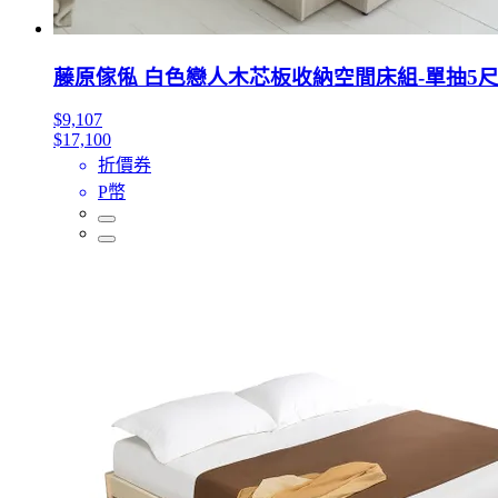
藤原傢俬 白色戀人木芯板收納空間床組-單抽5尺
$9,107
$17,100
折價券
P幣