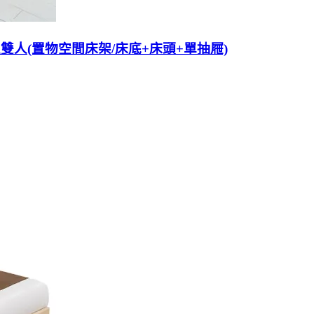
雙人(置物空間床架/床底+床頭+單抽屜)