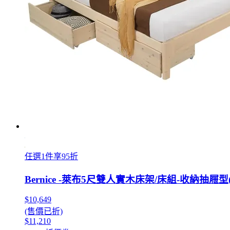
任選1件享95折
Bernice -萊布5尺雙人實木床架/床組-收納抽屜型
$10,649
(售價已折)
$11,210