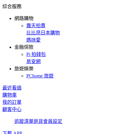
綜合服務
網路購物
露天拍賣
比比昂日本購物
媽咪愛
金融保險
Pi 拍錢包
易安網
旅遊娛樂
PChome 旅遊
最近看過
購物車
我的訂單
顧客中心
追蹤清單
退貨
會員設定
下載 APP