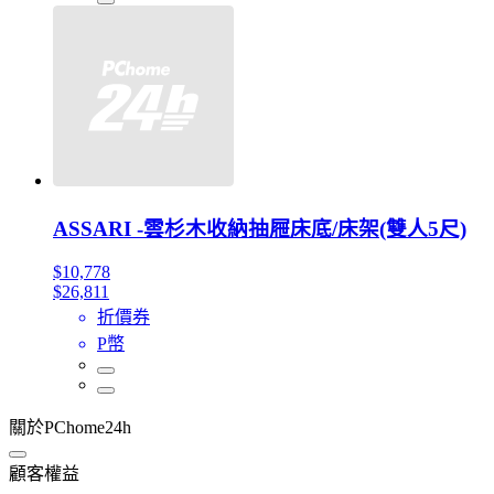
ASSARI -雲杉木收納抽屜床底/床架(雙人5尺)
$10,778
$26,811
折價券
P幣
關於PChome24h
顧客權益