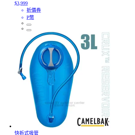
$3,999
折價券
P幣
快拆式吸管