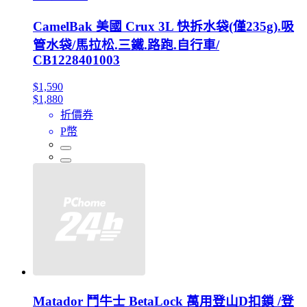
CamelBak 美國 Crux 3L 快拆水袋(僅235g).吸
管水袋/馬拉松.三鐵.路跑.自行車/
CB1228401003
$1,590
$1,880
折價券
P幣
Matador 鬥牛士 BetaLock 萬用登山D扣鎖 /登