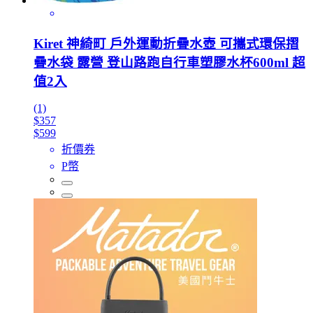
Kiret 神綺町 戶外運動折疊水壺 可攜式環保摺
疊水袋 露營 登山路跑自行車塑膠水杯600ml 超
值2入
(1)
$357
$599
折價券
P幣