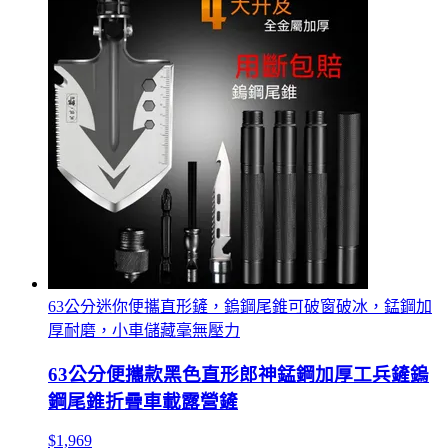
63公分迷你便攜直形鏟，鎢鋼尾錐可破窗破冰，錳鋼加
厚耐磨，小車儲藏毫無壓力
63公分便攜款黑色直形郎神錳鋼加厚工兵鏟鎢
鋼尾錐折疊車載露營鏟
$1,969