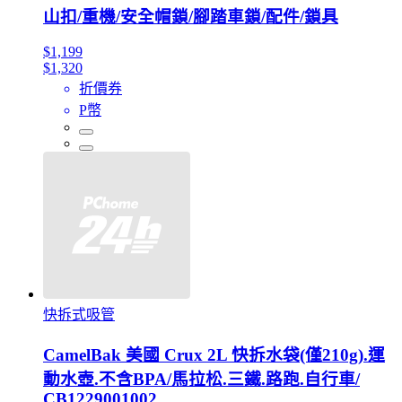
山扣/重機/安全帽鎖/腳踏車鎖/配件/鎖具
$1,199
$1,320
折價券
P幣
快拆式吸管
CamelBak 美國 Crux 2L 快拆水袋(僅210g).運
動水壺.不含BPA/馬拉松.三鐵.路跑.自行車/
CB1229001002