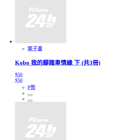
電子書
Kobo 我的腳踏車情緣 下 (共3冊)
$50
$50
P幣