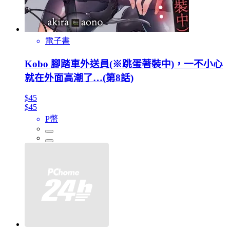
電子書
Kobo 腳踏車外送員(※跳蛋著裝中)，一不小心
就在外面高潮了…(第8話)
$45
$45
P幣