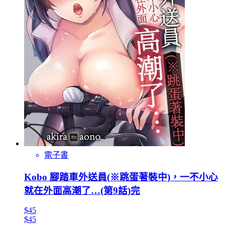
電子書
Kobo 腳踏車外送員(※跳蛋著裝中)，一不小心
就在外面高潮了…(第9話)完
$45
$45