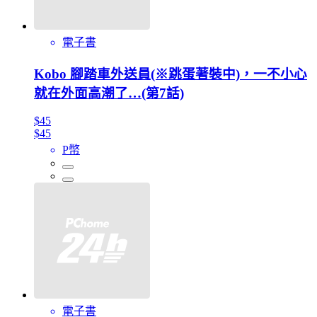
電子書
Kobo 腳踏車外送員(※跳蛋著裝中)，一不小心
就在外面高潮了…(第7話)
$45
$45
P幣
電子書