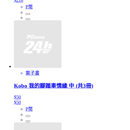
$210
P幣
電子書
Kobo 我的腳踏車情緣 中 (共3冊)
$50
$50
P幣