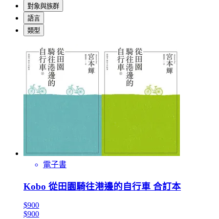
對象與族群
語言
類型
電子書
Kobo 從田園騎往港邊的自行車 合訂本
$900
$900