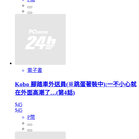
電子書
Kobo 腳踏車外送員(※跳蛋著裝中):一不小心就
在外面高潮了…(第4話)
$45
$45
P幣