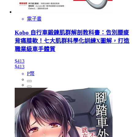
電子書
Kobo 自行車鍛鍊肌群解剖教科書：告別腰痠
背痛膝軟！七大肌群科學化訓練X圖解，打造
職業級車手體質
$413
$413
P幣