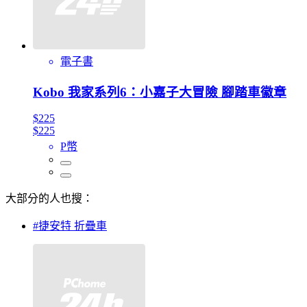
電子書
Kobo 我家系列6：小嘉子大冒險 腳踏車徽章
$225
$225
P幣
大部分的人也搜：
#捷安特 折疊車