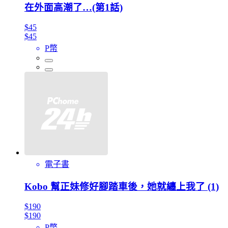
在外面高潮了…(第1話)
$45
$45
P幣
電子書
Kobo 幫正妹修好腳踏車後，她就纏上我了 (1)
$190
$190
P幣