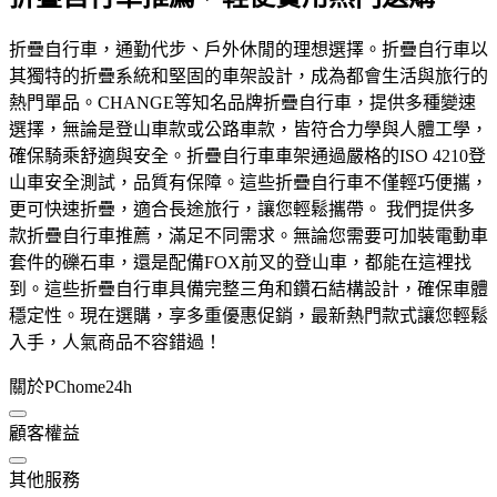
折疊自行車，通勤代步、戶外休閒的理想選擇。折疊自行車以
其獨特的折疊系統和堅固的車架設計，成為都會生活與旅行的
熱門單品。CHANGE等知名品牌折疊自行車，提供多種變速
選擇，無論是登山車款或公路車款，皆符合力學與人體工學，
確保騎乘舒適與安全。折疊自行車車架通過嚴格的ISO 4210登
山車安全測試，品質有保障。這些折疊自行車不僅輕巧便攜，
更可快速折疊，適合長途旅行，讓您輕鬆攜帶。 我們提供多
款折疊自行車推薦，滿足不同需求。無論您需要可加裝電動車
套件的礫石車，還是配備FOX前叉的登山車，都能在這裡找
到。這些折疊自行車具備完整三角和鑽石結構設計，確保車體
穩定性。現在選購，享多重優惠促銷，最新熱門款式讓您輕鬆
入手，人氣商品不容錯過！
關於PChome24h
顧客權益
其他服務