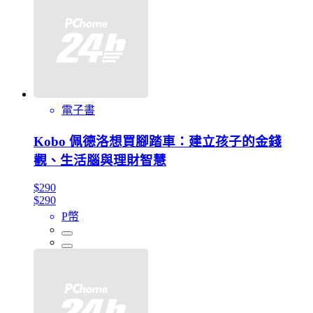
電子書
Kobo 佩德洛想買腳踏車：建立孩子的金錢
觀、生活腦與理財智慧
$290
$290
P幣