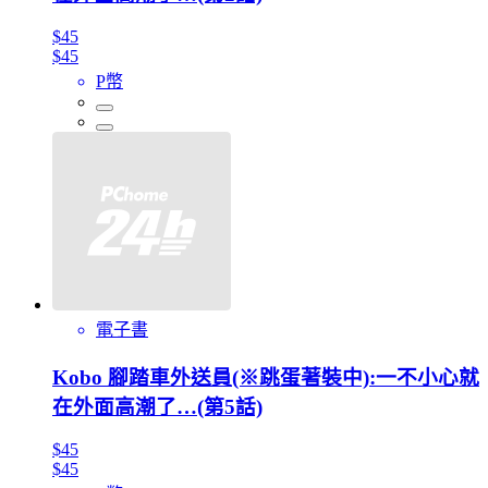
$45
$45
P幣
電子書
Kobo 腳踏車外送員(※跳蛋著裝中):一不小心就
在外面高潮了…(第5話)
$45
$45