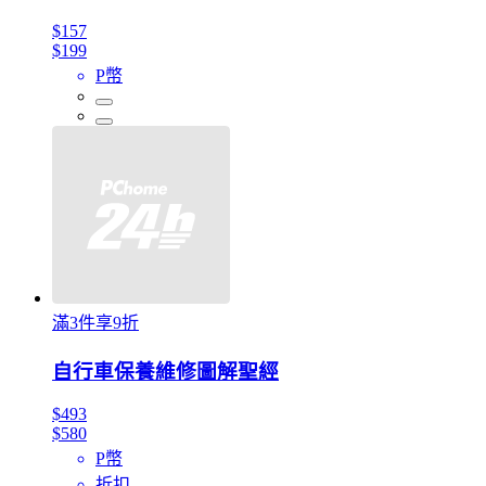
$157
$199
P幣
滿3件享9折
自行車保養維修圖解聖經
$493
$580
P幣
折扣