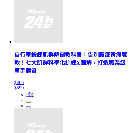
自行車鍛鍊肌群解剖教科書：告別腰痠背痛膝
軟！七大肌群科學化訓練X圖解，打造職業級
車手體質
$466
$590
P幣