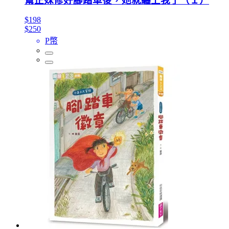
幫正妹修好腳踏車後，她就纏上我了（１）
$198
$250
P幣