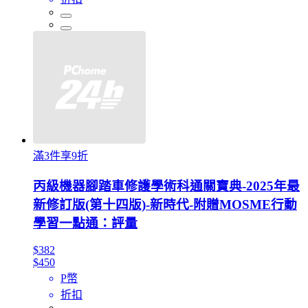
滿3件享9折
丙級機器腳踏車修護學術科通關寶典-2025年最
新修訂版(第十四版)-新時代-附贈MOSME行動
學習一點通：評量
$382
$450
P幣
折扣