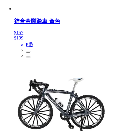
鋅合金腳踏車-黃色
$157
$199
P幣