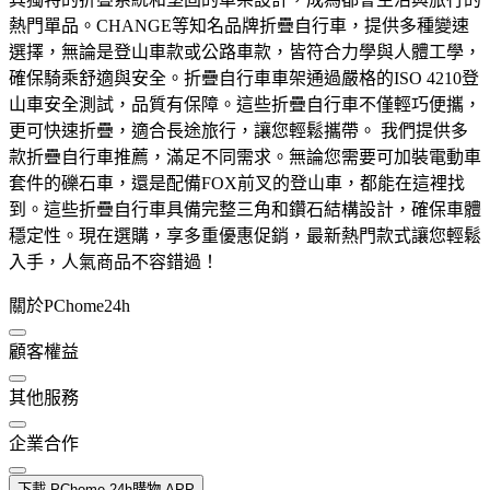
熱門單品。CHANGE等知名品牌折疊自行車，提供多種變速
選擇，無論是登山車款或公路車款，皆符合力學與人體工學，
確保騎乘舒適與安全。折疊自行車車架通過嚴格的ISO 4210登
山車安全測試，品質有保障。這些折疊自行車不僅輕巧便攜，
更可快速折疊，適合長途旅行，讓您輕鬆攜帶。 我們提供多
款折疊自行車推薦，滿足不同需求。無論您需要可加裝電動車
套件的礫石車，還是配備FOX前叉的登山車，都能在這裡找
到。這些折疊自行車具備完整三角和鑽石結構設計，確保車體
穩定性。現在選購，享多重優惠促銷，最新熱門款式讓您輕鬆
入手，人氣商品不容錯過！
關於PChome24h
顧客權益
其他服務
企業合作
下載 PChome 24h購物 APP