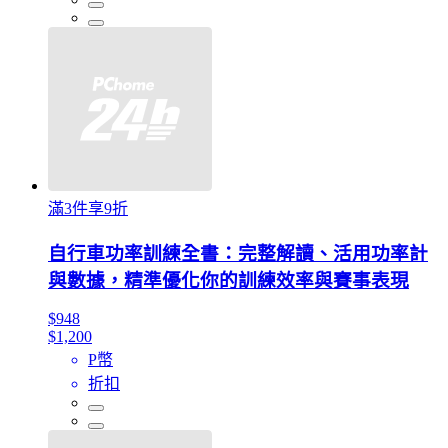
滿3件享9折
自行車功率訓練全書：完整解讀、活用功率計
與數據，精準優化你的訓練效率與賽事表現
$948
$1,200
P幣
折扣