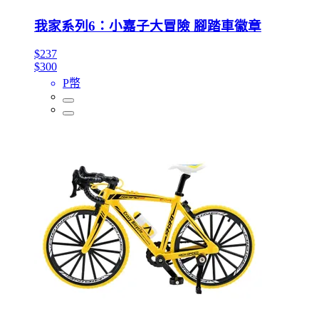
我家系列6：小嘉子大冒險 腳踏車徽章
$237
$300
P幣