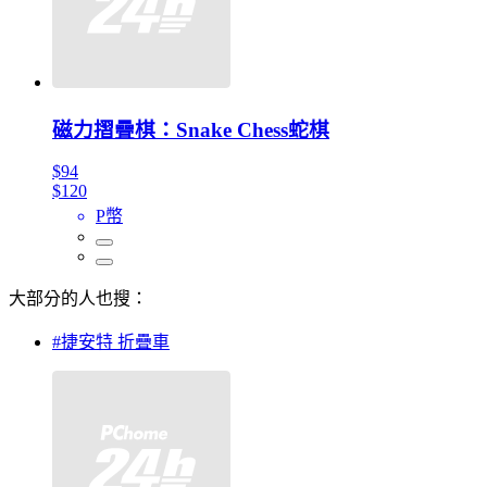
磁力摺疊棋：Snake Chess蛇棋
$94
$120
P幣
大部分的人也搜：
#捷安特 折疊車