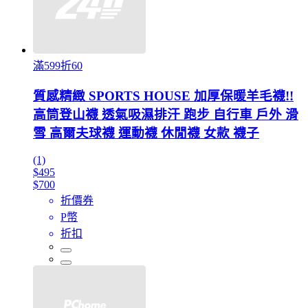
滿599折60
質感精緻 SPORTS HOUSE 加厚保暖羊毛襪!!
高筒登山襪 透氣吸濕排汗 跑步 自行車 戶外 滑
雪 高爾夫球襪 運動襪 休閒襪 女款 襪子
(1)
$495
$700
折價券
P幣
折扣