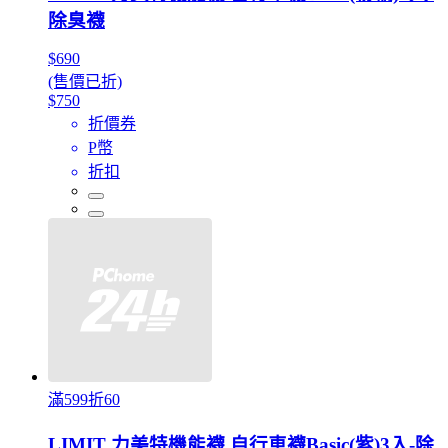
除臭襪
$690
(售價已折)
$750
折價券
P幣
折扣
滿599折60
LIMIT 力美特機能襪 自行車襪Basic(紫)3入-除