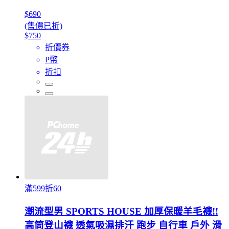
$690
(售價已折)
$750
折價券
P幣
折扣
滿599折60
潮流型男 SPORTS HOUSE 加厚保暖羊毛襪!!
高筒登山襪 透氣吸濕排汗 跑步 自行車 戶外 滑