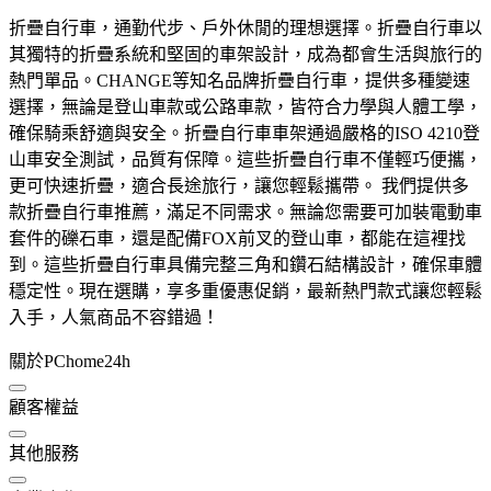
折疊自行車，通勤代步、戶外休閒的理想選擇。折疊自行車以
其獨特的折疊系統和堅固的車架設計，成為都會生活與旅行的
熱門單品。CHANGE等知名品牌折疊自行車，提供多種變速
選擇，無論是登山車款或公路車款，皆符合力學與人體工學，
確保騎乘舒適與安全。折疊自行車車架通過嚴格的ISO 4210登
山車安全測試，品質有保障。這些折疊自行車不僅輕巧便攜，
更可快速折疊，適合長途旅行，讓您輕鬆攜帶。 我們提供多
款折疊自行車推薦，滿足不同需求。無論您需要可加裝電動車
套件的礫石車，還是配備FOX前叉的登山車，都能在這裡找
到。這些折疊自行車具備完整三角和鑽石結構設計，確保車體
穩定性。現在選購，享多重優惠促銷，最新熱門款式讓您輕鬆
入手，人氣商品不容錯過！
關於PChome24h
顧客權益
其他服務