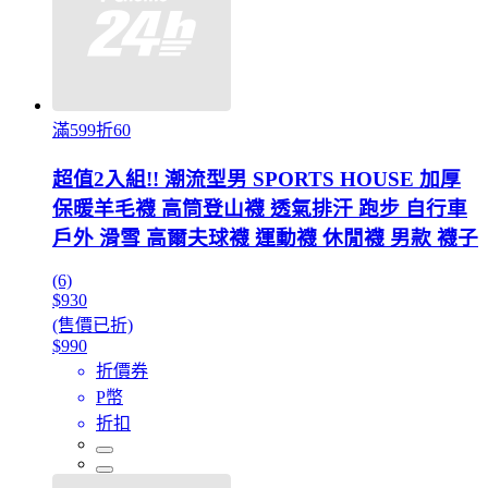
滿599折60
超值2入組!! 潮流型男 SPORTS HOUSE 加厚
保暖羊毛襪 高筒登山襪 透氣排汗 跑步 自行車
戶外 滑雪 高爾夫球襪 運動襪 休閒襪 男款 襪子
(6)
$930
(售價已折)
$990
折價券
P幣
折扣