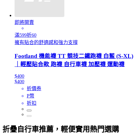
即將開賣
滿599折60
擁有貼合的舒適感和強力支撐
Footland 機能襪 TT 競技二鐵跑襪 白藍 (S-XL)
｜輕壓貼合款 跑襪 自行車襪 加壓襪 運動襪
$400
$400
折價券
P幣
折扣
折疊自行車推薦，輕便實用熱門選購