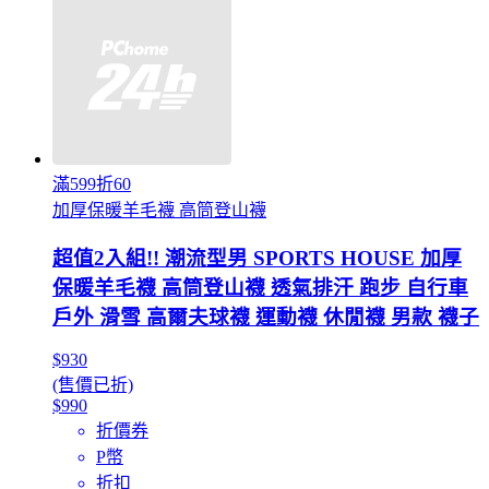
滿599折60
加厚保暖羊毛襪 高筒登山襪
超值2入組!! 潮流型男 SPORTS HOUSE 加厚
保暖羊毛襪 高筒登山襪 透氣排汗 跑步 自行車
戶外 滑雪 高爾夫球襪 運動襪 休閒襪 男款 襪子
$930
(售價已折)
$990
折價券
P幣
折扣