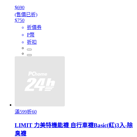
$690
(售價已折)
$750
折價券
P幣
折扣
滿599折60
LIMIT 力美特機能襪 自行車襪Basic(紅)3入-除
臭襪