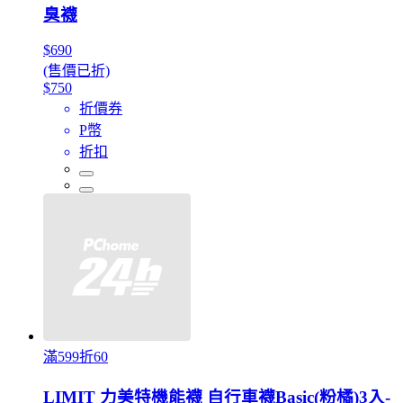
臭襪
$690
(售價已折)
$750
折價券
P幣
折扣
滿599折60
LIMIT 力美特機能襪 自行車襪Basic(粉橘)3入-