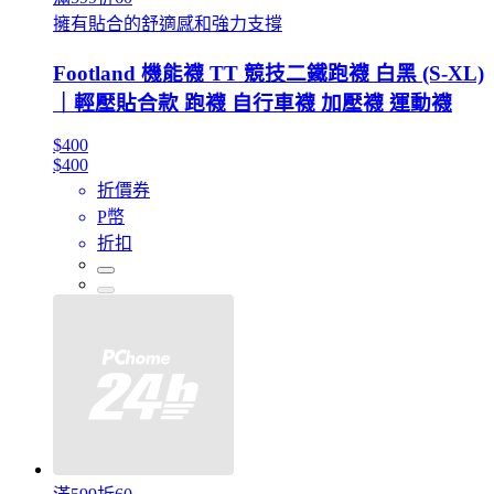
擁有貼合的舒適感和強力支撐
Footland 機能襪 TT 競技二鐵跑襪 白黑 (S-XL)
｜輕壓貼合款 跑襪 自行車襪 加壓襪 運動襪
$400
$400
折價券
P幣
折扣