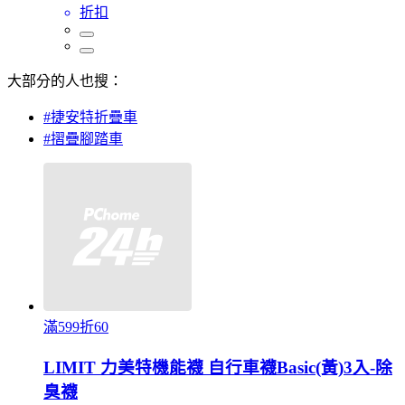
折扣
大部分的人也搜：
#捷安特折疊車
#摺疊腳踏車
滿599折60
LIMIT 力美特機能襪 自行車襪Basic(黃)3入-除
臭襪