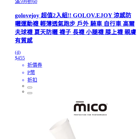
滿599折60
golovejoy 超值2入組!! GOLOV.EJOY 涼感防
曬運動襪 輕薄透氣跑步 戶外 騎車 自行車 高爾
夫球襪 夏天防曬 襪子 長襪 小腿襪 膝上襪 親膚
有質感
(4)
$455
折價券
P幣
折扣