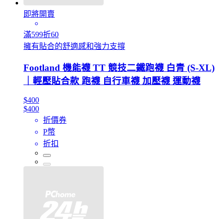
即將開賣
滿599折60
擁有貼合的舒適感和強力支撐
Footland 機能襪 TT 競技二鐵跑襪 白青 (S-XL)
｜輕壓貼合款 跑襪 自行車襪 加壓襪 運動襪
$400
$400
折價券
P幣
折扣