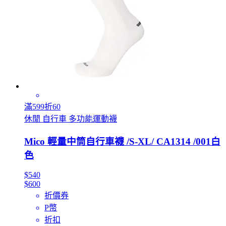
滿599折60
休閒 自行車 多功能運動襪
Mico 輕量中筒自行車襪 /S-XL/ CA1314 /001白
色
$540
$600
折價券
P幣
折扣