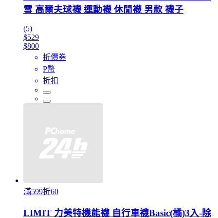
雪 高爾夫球襪 運動襪 休閒襪 男款 襪子
(5)
$529
$800
折價券
P幣
折扣
滿599折60
LIMIT 力美特機能襪 自行車襪Basic(橘)3入-除