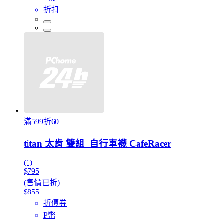
折扣
滿599折60
titan 太肯 雙組_自行車襪 CafeRacer
(1)
$795
(售價已折)
$855
折價券
P幣