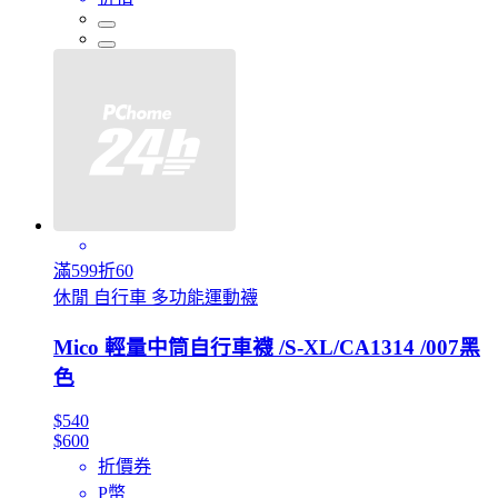
滿599折60
休閒 自行車 多功能運動襪
Mico 輕量中筒自行車襪 /S-XL/CA1314 /007黑
色
$540
$600
折價券
P幣