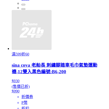
滿599折60
sina cova 老船長 刺繡腳踏車毛巾氣墊運動
襪-12雙入黑色編號:B6-200
$930
(售價已折)
$990
折價券
P幣
折扣