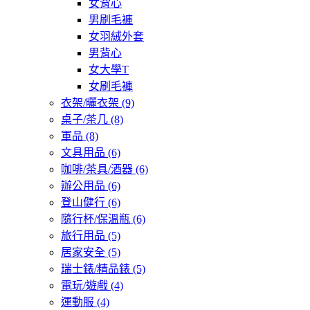
女背心
男刷毛褲
女羽絨外套
男背心
女大學T
女刷毛褲
衣架/曬衣架
(9)
桌子/茶几
(8)
軍品
(8)
文具用品
(6)
咖啡/茶具/酒器
(6)
辦公用品
(6)
登山健行
(6)
隨行杯/保溫瓶
(6)
旅行用品
(5)
居家安全
(5)
瑞士錶/精品錶
(5)
電玩/遊戲
(4)
運動服
(4)