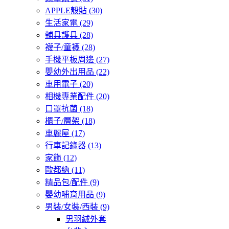
APPLE殼貼
(30)
生活家電
(29)
輔具護具
(28)
襪子/童襪
(28)
手機平板周邊
(27)
嬰幼外出用品
(22)
車用電子
(20)
相機專業配件
(20)
口罩抗菌
(18)
櫃子/層架
(18)
車麗屋
(17)
行車記錄器
(13)
家飾
(12)
歐都納
(11)
精品包/配件
(9)
嬰幼哺育用品
(9)
男裝/女裝/西裝
(9)
男羽絨外套