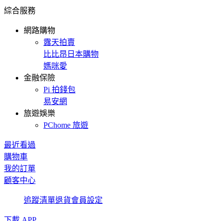
綜合服務
網路購物
露天拍賣
比比昂日本購物
媽咪愛
金融保險
Pi 拍錢包
易安網
旅遊娛樂
PChome 旅遊
最近看過
購物車
我的訂單
顧客中心
追蹤清單
退貨
會員設定
下載 APP