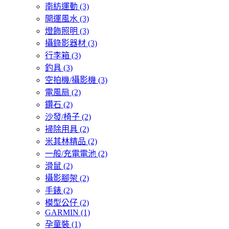
南紡運動
(3)
開運風水
(3)
燈飾照明
(3)
攝錄影器材
(3)
行李箱
(3)
釣具
(3)
空拍機/攝影機
(3)
電風扇
(2)
鑽石
(2)
沙發/椅子
(2)
掃除用具
(2)
米其林精品
(2)
一般/充電電池
(2)
滑鼠
(2)
攝影腳架
(2)
手錶
(2)
模型公仔
(2)
GARMIN
(1)
孕童裝
(1)