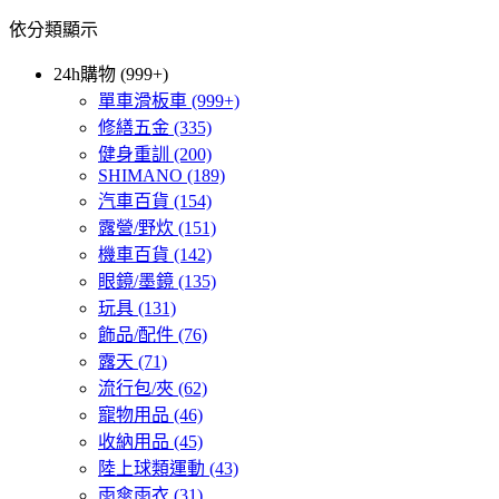
依分類顯示
24h購物 (999+)
單車滑板車
(999+)
修繕五金
(335)
健身重訓
(200)
SHIMANO
(189)
汽車百貨
(154)
露營/野炊
(151)
機車百貨
(142)
眼鏡/墨鏡
(135)
玩具
(131)
飾品/配件
(76)
露天
(71)
流行包/夾
(62)
寵物用品
(46)
收納用品
(45)
陸上球類運動
(43)
雨傘雨衣
(31)