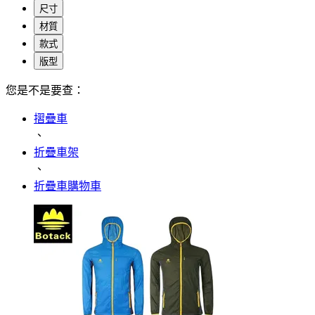
尺寸
材質
款式
版型
您是不是要查：
摺疊車
、
折疊車架
、
折疊車購物車