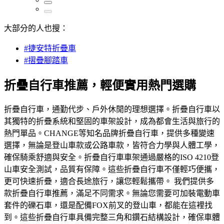
大部分的人也搜：
#捷安特折疊車
#摺疊腳踏車
折疊自行車推薦，輕便實用熱門選購
折疊自行車，通勤代步、戶外休閒的理想選擇。折疊自行車以
其獨特的折疊系統和堅固的車架設計，成為都會生活與旅行的
熱門單品。CHANGE等知名品牌折疊自行車，提供多種變速
選擇，無論是登山車款或公路車款，皆符合力學與人體工學，
確保騎乘舒適與安全。折疊自行車車架通過嚴格的ISO 4210登
山車安全測試，品質有保障。這些折疊自行車不僅輕巧便攜，
更可快速折疊，適合長途旅行，讓您輕鬆攜帶。 我們提供多
款折疊自行車推薦，滿足不同需求。無論您需要可加裝電動車
套件的礫石車，還是配備FOX前叉的登山車，都能在這裡找
到。這些折疊自行車具備完整三角和鑽石結構設計，確保車體