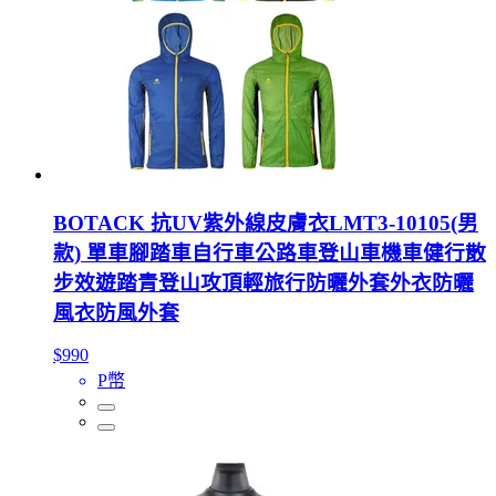
BOTACK 抗UV紫外線皮膚衣LMT3-10105(男
款) 單車腳踏車自行車公路車登山車機車健行散
步效遊踏青登山攻頂輕旅行防曬外套外衣防曬
風衣防風外套
$990
P幣