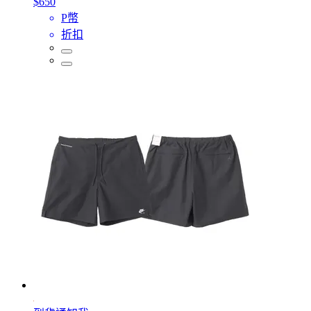
$650
P幣
折扣