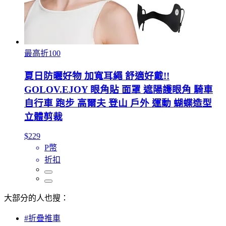
最高折100
夏日防曬好物 加寬耳繩 舒適好戴!!
GOLOV.EJOY 眼角貼 面罩 遮陽護眼角 騎車
自行車 跑步 高爾夫 登山 戶外 運動 蝴蝶造型
立體剪裁
$229
P幣
折扣
大部分的人也搜：
#折疊推車