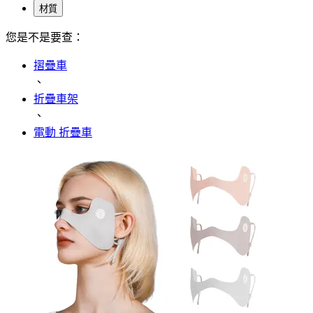
材質
您是不是要查：
摺疊車
、
折疊車架
、
電動 折疊車