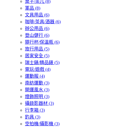
桌子/茶几
(8)
軍品
(8)
文具用品
(6)
咖啡/茶具/酒器
(6)
辦公用品
(6)
登山健行
(6)
隨行杯/保溫瓶
(6)
旅行用品
(5)
居家安全
(5)
瑞士錶/精品錶
(5)
電玩/遊戲
(4)
運動服
(4)
南紡運動
(3)
開運風水
(3)
燈飾照明
(3)
攝錄影器材
(3)
行李箱
(3)
釣具
(3)
空拍機/攝影機
(3)