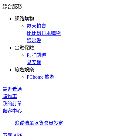
綜合服務
網路購物
露天拍賣
比比昂日本購物
媽咪愛
金融保險
Pi 拍錢包
易安網
旅遊娛樂
PChome 旅遊
最近看過
購物車
我的訂單
顧客中心
追蹤清單
退貨
會員設定
下載 APP