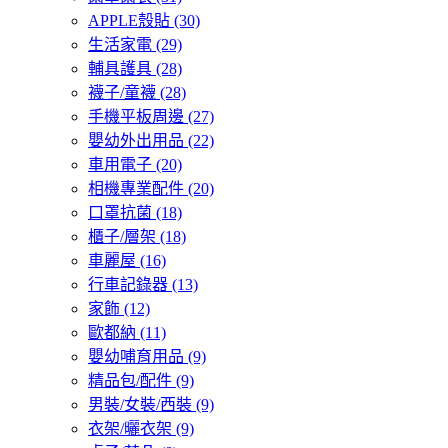
APPLE殼貼
(30)
生活家電
(29)
輔具護具
(28)
襪子/童襪
(28)
手機平板周邊
(27)
嬰幼外出用品
(22)
車用電子
(20)
相機專業配件
(20)
口罩抗菌
(18)
櫃子/層架
(18)
車麗屋
(16)
行車記錄器
(13)
家飾
(12)
歐都納
(11)
嬰幼哺育用品
(9)
精品包/配件
(9)
男裝/女裝/西裝
(9)
衣架/曬衣架
(9)