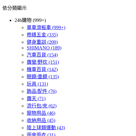
依分類顯示
24h購物 (999+)
單車滑板車
(999+)
修繕五金
(335)
健身重訓
(200)
SHIMANO
(189)
汽車百貨
(154)
露營/野炊
(151)
機車百貨
(142)
眼鏡/墨鏡
(135)
玩具
(131)
飾品/配件
(76)
露天
(71)
流行包/夾
(62)
寵物用品
(46)
收納用品
(45)
陸上球類運動
(43)
雨傘雨衣
(31)