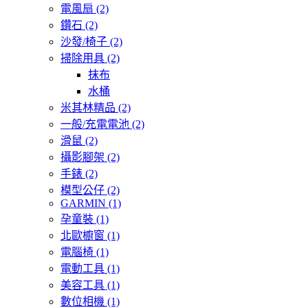
電風扇
(2)
鑽石
(2)
沙發/椅子
(2)
掃除用具
(2)
抹布
水桶
米其林精品
(2)
一般/充電電池
(2)
滑鼠
(2)
攝影腳架
(2)
手錶
(2)
模型公仔
(2)
GARMIN
(1)
孕童裝
(1)
北歐櫥窗
(1)
電腦椅
(1)
電動工具
(1)
美容工具
(1)
數位相機
(1)