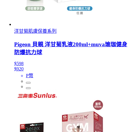
洋甘菊肌膚保養系列
Pigeon 貝親 洋甘菊乳液200ml+muva瑜珈健身
防爆抗力球
$598
$920
P幣